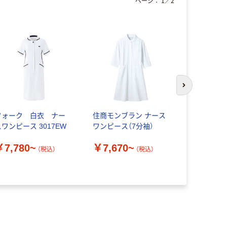
ページ：
1
／
2
次のスライド
フォーク 白衣 ナー
住商モンブラン ナース
KAZEN 
スワンピース 3017EW
ワンピース（7分袖）
021
￥7,780~
￥7,670~
￥7,280
（税込）
（税込）