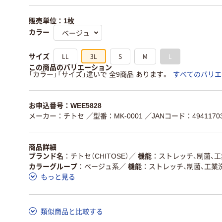
販売単位：1枚
カラー
LL
3L
S
M
L
サイズ
この商品のバリエーション
「カラー」「サイズ」違いで 全9商品 あります。
すべてのバリエ
お申込番号：WEE5828
メーカー：チトセ
／型番：MK-0001
／JANコード：49411703
商品詳細
ブランド名
チトセ（CHITOSE）
／
機能
ストレッチ、制菌、
カラーグループ
ベージュ系
／
機能
ストレッチ、制菌、工業
もっと見る
類似商品と比較する