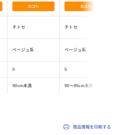
カゴへ
カゴへ
チトセ
チトセ
チトセ
ベージュ系
ベージュ系
ベージュ
5
5
9
90cm未満
90～95cm未満
95～10
ストレッチ
ストレッチ
ストレッ
商品情報を印刷する