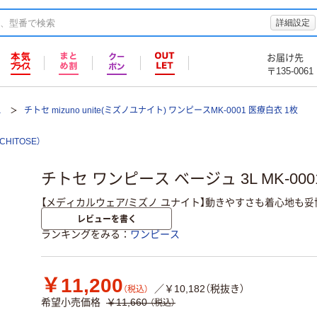
詳細設定
お届け先
〒135-0061
ス
チトセ mizuno unite(ミズノユナイト) ワンピースMK-0001 医療白衣 1枚
HITOSE）
チトセ ワンピース ベージュ 3L MK-000
【メディカルウェア/ミズノ ユナイト】動きやすさも着心地も
レビューを書く
ランキングをみる
ワンピース
￥11,200
／￥10,182（税抜き）
（税込）
希望小売価格
￥11,660
（税込）