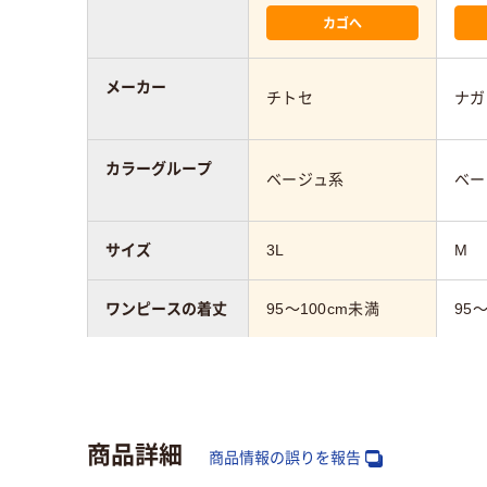
カゴへ
メーカー
チトセ
ナガ
カラーグループ
ベージュ系
ベー
サイズ
3L
M
ワンピースの着丈
95～100cm未満
95
白衣・ナース服の
ストレッチ
制菌
機能
商品詳細
商品情報の誤りを報告