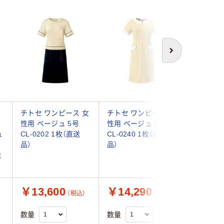
次へ
チトセ ワンピース 女
チトセ ワンピース 女
チトセ 
性用 ベージュ 5号
性用 ベージュ 5号
性用 ベー
ュ
CL-0202 1枚（直送
CL-0240 1枚（直送
CL-024
品）
品）
品）
送
￥13,600
￥14,290
￥11,
（税込）
（税込）
数量
数量
数量