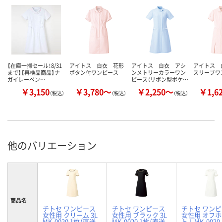
【在庫一掃セール！8/31
アイトス 白衣 花形
アイトス 白衣 アシ
アイトス 
まで】【再検品商品】ナ
ボタン付ワンピース
ンメトリーカラーワン
スリーブワ
ガイレーベン…
ピース（リボン型ポケ…
￥3,150
￥3,780～
￥2,250～
￥1,6
（税込）
（税込）
（税込）
他のバリエーション
商品名
チトセ ワンピース
チトセ ワンピース
チトセ ワン
女性用 クリーム 3L
女性用 ブラック 3L
女性用 オフ
MK-0020 1枚（直送
MK-0020 1枚（直送
ト L MK-0020