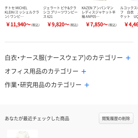
チトセ MICHEL
ジェラート ピケ&クラ
KAZEN アンパンマン
ルコックス
KLEIN（ミッシェルクラ
シコ プリーツワンピー
レディスジャケット半
フ 白衣 
ン） ワンピ…
ス 621
袖 ANP05…
ケット UQ
￥11,940～
￥9,820～
￥7,850～
￥4,4
（税込）
（税込）
（税込）
白衣・ナース服(ナースウェア)のカテゴリー
オフィス用品のカテゴリー
作業・研究用品のカテゴリー
あなたが最近チェックした商品
閲覧履歴の削除