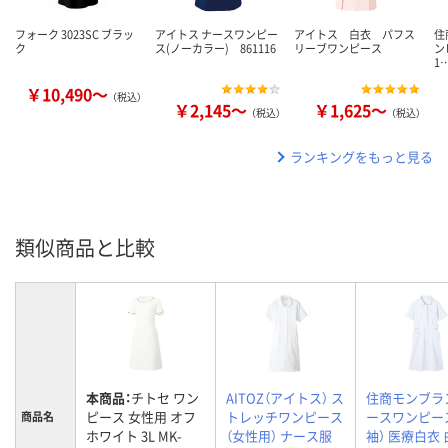
フォーク 3023SC ブラッ
アイトス ナースワンピー
アイトス 白衣 パフス
住
ク
ス(ノーカラー) 861116
リーブワンピース
ン
1
￥10,490～
（税込）
￥2,145～
￥1,625～
（税込）
（税込）
ランキングをもっと見る
類似商品と比較
本商品：
チトセ ワン
AITOZ（アイトス） ス
住商モンブラ
ピース 女性用 オフ
トレッチワンピース
ースワンピー
商品名
ホワイト 3L MK-
（女性用） ナース服
袖） 医療白衣 