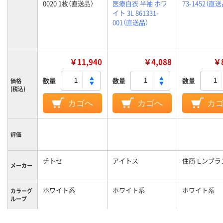
0020 1枚（直送品）
医療白衣 半袖 ホワ
73-1452（直送
イト 3L 861331-
001（直送品）
￥11,940
￥4,088
￥8
数量
数量
数量
価格
(税込)
カゴへ
カゴへ
カ
評価
チトセ
アイトス
住商モンブラ
メーカー
ホワイト系
ホワイト系
ホワイト系
カラーグ
ループ
3L
3L
M
サイズ