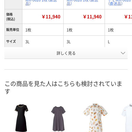
品）
品）
（直送品）
価格
￥11,940
￥11,940
￥11
(税込)
1枚
1枚
1枚
販売単位
3L
3L
L
サイズ
詳しく見る
クリーム
ブラック
オフホワイト
カラー
お申込番
WEE5971
WEE5961
WEE5964
号
直送品
直送品
直送品
在庫
この商品を見た人はこちらも検討されていま
す
9月2日（水）まで
9月2日（水）まで
9月2日（水）ま
お届け日
数量
数量
数量
カゴへ
カゴへ
カ