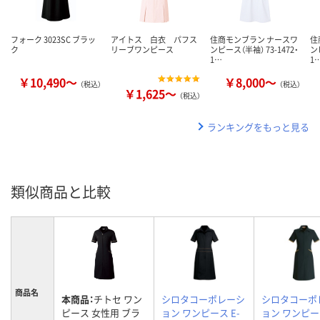
フォーク 3023SC ブラッ
アイトス 白衣 パフス
住商モンブラン ナースワ
住
ク
リーブワンピース
ンピース（半袖） 73-1472・
ン
1…
1
￥10,490～
￥8,000～
（税込）
（税込）
￥1,625～
（税込）
ランキングをもっと見る
類似商品と比較
商品名
本商品：
チトセ ワン
シロタコーポレーシ
シロタコーポ
ピース 女性用 ブラ
ョン ワンピース E-
ョン ワンピース