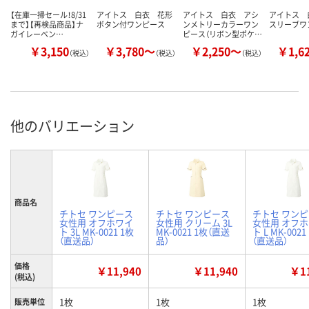
【在庫一掃セール！8/31
アイトス 白衣 花形
アイトス 白衣 アシ
アイトス 
まで】【再検品商品】ナ
ボタン付ワンピース
ンメトリーカラーワン
スリーブワ
ガイレーベン…
ピース（リボン型ポケ…
￥3,150
￥3,780～
￥2,250～
￥1,6
（税込）
（税込）
（税込）
他のバリエーション
商品名
チトセ ワンピース
チトセ ワンピース
チトセ ワン
女性用 オフホワイ
女性用 クリーム 3L
女性用 オフ
ト 3L MK-0021 1枚
MK-0021 1枚（直送
ト L MK-0021
（直送品）
品）
（直送品）
価格
￥11,940
￥11,940
￥11
(税込)
1枚
1枚
1枚
販売単位