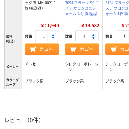
ック 3L MK-0021 1
3094 ブラック SS エ
3134 ブラック
枚（直送品）
ステ サロンユニフ
ステ サロン
ォーム 1枚（直送品）
ォーム 1枚（
￥11,940
￥19,582
￥21
数量
数量
数量
価格
(税込)
カゴへ
カゴへ
カ
チトセ
シロタコーポレーシ
シロタコーポ
メーカー
ョン
ョン
カラーグ
ブラック系
ブラック系
ブラック系
ループ
３Ｌ
サイズ
レビュー（0件）