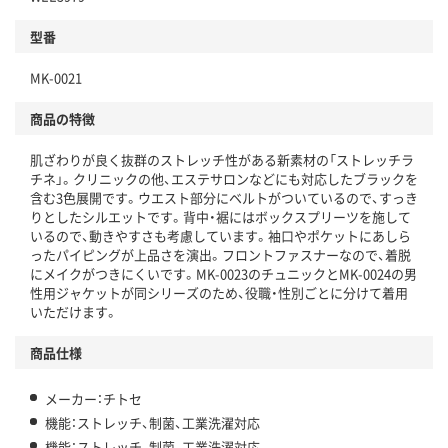
型番
MK-0021
商品の特徴
肌ざわりが良く抜群のストレッチ性がある新素材の「ストレッチラ
チネ」。クリニックの他、エステサロンなどにも対応したブラックを
含む3色展開です。ウエスト部分にベルトがついているので、すっき
りとしたシルエットです。背中・裾にはボックスプリーツを施して
いるので、動きやすさも考慮しています。袖口やポケットにあしら
ったパイピングが上品さを演出。フロントファスナーなので、着脱
にメイクがつきにくいです。MK-0023のチュニックとMK-0024の男
性用ジャケットが同シリーズのため、役職・性別ごとに分けて着用
いただけます。
商品仕様
メーカー：チトセ
機能：ストレッチ、制菌、工業洗濯対応
機能：ストレッチ、制菌、工業洗濯対応