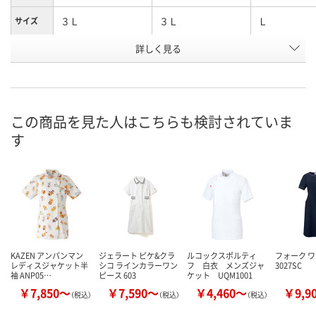
３Ｌ
３Ｌ
Ｌ
サイズ
詳しく見る
オフホワイト
クリーム
オフホワイト
カラー
お申込番
WEE5985
WEE5988
WEE5983
号
直送品
直送品
直送品
在庫
この商品を見た人はこちらも検討されていま
す
9月2日（水）まで
9月2日（水）まで
9月2日（水）ま
お届け日
数量
数量
数量
カゴへ
カゴへ
カ
KAZEN アンパンマン
ジェラート ピケ&クラ
ルコックスポルティ
フォーク 
レディスジャケット半
シコ ラインカラーワン
フ 白衣 メンズジャ
3027SC
袖 ANP05…
ピース 603
ケット UQM1001
￥7,850～
￥7,590～
￥4,460～
￥9,9
（税込）
（税込）
（税込）