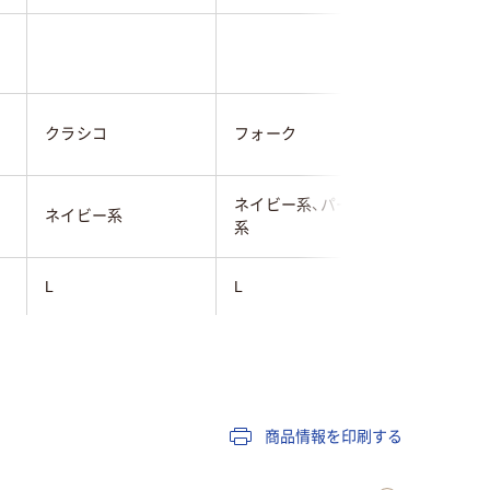
クラシコ
フォーク
住商モン
ネイビー系、パープル
ネイビー
ネイビー系
系
系
L
L
M
100～105cm未満
90～95cm未満
100～1
制電
吸汗・速
商品情報を印刷する