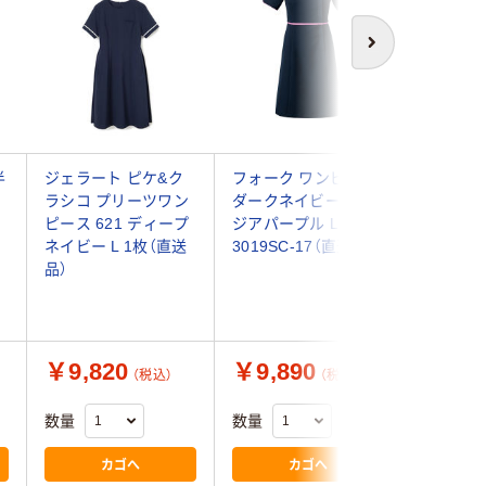
次へ
半
ジェラート ピケ&ク
フォーク ワンピース
住商モン
ネ
ラシコ プリーツワン
ダークネイビー×ラン
スワンピ
ピース 621 ディープ
ジアパープル L
×ネイビー 
ネイビー L 1枚（直送
3019SC-17（直送品）
1958 
品）
￥9,820
￥9,890
￥6,8
（税込）
（税込）
数量
数量
数量
カゴへ
カゴへ