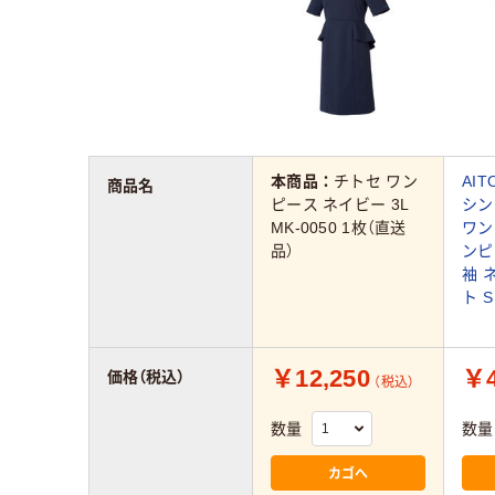
本商品：
チトセ ワン
AI
商品名
ピース ネイビー 3L
シン
MK-0050 1枚（直送
ワン
品）
ンピ
袖 
ト S
￥12,250
￥4
価格（税込）
（税込）
数量
数量
カゴへ