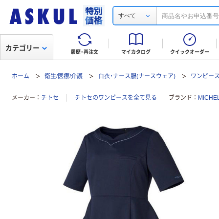
すべて
カテゴリー
履歴・再注文
マイカタログ
クイックオーダー
ホーム
衛生/医療/介護
白衣・ナース服(ナースウェア)
ワンピー
メーカー
チトセ
チトセのワンピースを全て見る
ブランド
MICH