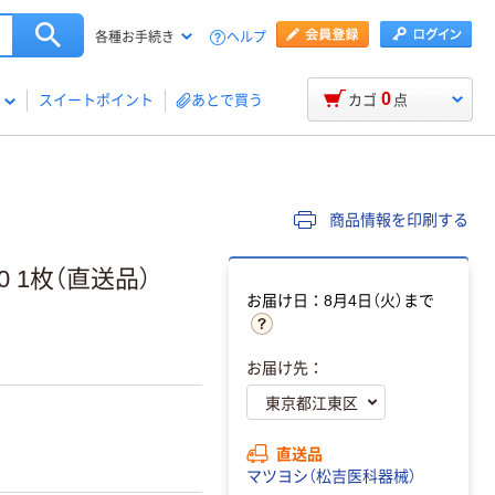
ヘルプ
各種お手続き
0
スイートポイント
あとで買う
カゴ
点
商品情報を印刷する
0 1枚（直送品）
お届け日：8月4日（火）まで
お届け先：
直送品
マツヨシ（松吉医科器械）