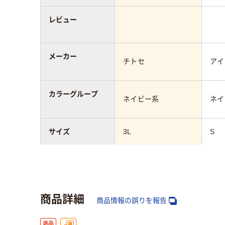
レビュー
メーカー
チトセ
アイ
カラーグループ
ネイビー系
ネイ
サイズ
3L
S
ワンピースの着丈
100～105cm未満
95
白衣・ナース服の
ストレッチ
商品詳細
機能
商品情報の誤りを報告