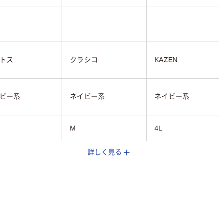
トス
クラシコ
KAZEN
ビー系
ネイビー系
ネイビー系
M
4L
詳しく見る
～100cm未満
100～105cm未満
100～105cm未満
ストレッチ