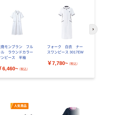
次のスライド
住商モンブラン フル
フォーク 白衣 ナー
住商モンブ
ール ラウンドカラー
スワンピース 3017EW
ワンピース（
ワンピース 半袖
￥7,780~
￥7,670
（税込）
￥6,460~
（税込）
人気商品