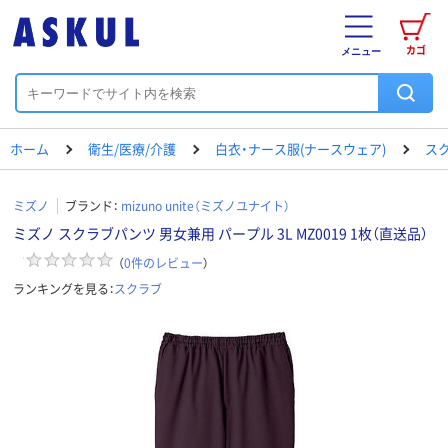
カゴ
メニュー
ホーム
衛生/医療/介護
白衣・ナース服(ナースウェア)
ス
ミズノ
ブランド：
mizuno unite（ミズノユナイト）
ミズノ スクラブパンツ 男女兼用 パープル 3L MZ0019 1枚（直送品）
（
0
件のレビュー
）
ランキングを見る：
スクラブ