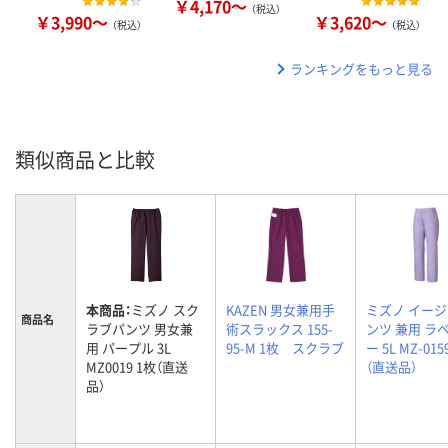
￥4,170～
（税込）
￥3,990～
￥3,620～
（税込）
（税込）
ランキングをもっと見る
類似商品と比較
本商品：
ミズノ スク
KAZEN 男女兼用手
ミズノ イー
商品名
ラブパンツ 男女兼
術スラックス 155-
ンツ 兼用 ラ
用 パープル 3L
95-M 1枚 スクラブ
ー 5L MZ-015
MZ0019 1枚（直送
（直送品）
品）