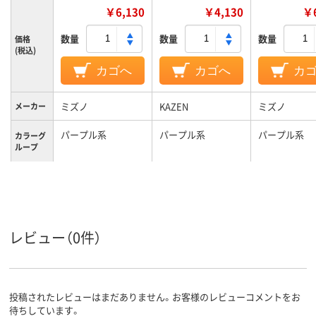
￥6,130
￥4,130
￥6
数量
数量
数量
価格
(税込)
カゴへ
カゴへ
カ
ミズノ
KAZEN
ミズノ
メーカー
パープル系
パープル系
パープル系
カラーグ
ループ
3L
M
5L
サイズ
男女兼用
男女兼用
男女兼用
対象
レビュー（0件）
投稿されたレビューはまだありません。お客様のレビューコメントをお
待ちしています。