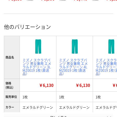
他のバリエーション
商品名
ミズノ スクラブパ
ミズノ スクラブパ
ミズノ スク
ンツ 男女兼用 エメ
ンツ 男女兼用 エメ
ンツ 男女兼用
ラルドグリーン 3L
ラルドグリーン 4L
ラルドグリーン
MZ0019 1枚（直送
MZ0019 1枚（直送
MZ0019 1枚
品）
品）
品）
価格
￥6,130
￥6,130
￥6
(税込)
1枚
1枚
1枚
販売単位
エメラルドグリーン
エメラルドグリーン
エメラルドグ
カラー