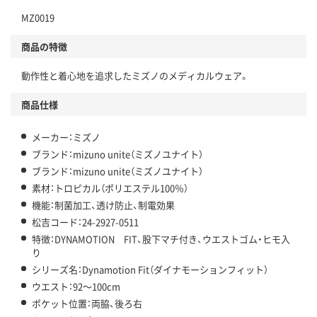
MZ0019
商品の特徴
動作性と着心地を追求したミズノのメディカルウェア。
商品仕様
メーカー：ミズノ
ブランド：mizuno unite（ミズノユナイト）
ブランド：mizuno unite（ミズノユナイト）
素材：トロピカル（ポリエステル100％）
機能：制菌加工、透け防止、制電効果
松吉コード：24-2927-0511
特徴：DYNAMOTION FIT、股下マチ付き、ウエストゴム・ヒモ入
り
シリーズ名：Dynamotion Fit（ダイナモーションフィット）
ウエスト：92～100cm
ポケット位置：両脇、後ろ右