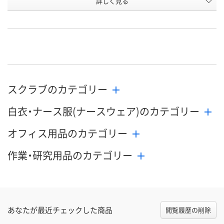
詳しく見る
3L
4L
5L
サイズ
お申込番
WEE6320
WEE6321
WEE6322
号
直送品
直送品
直送品
在庫
9月2日（水）まで
9月2日（水）まで
9月2日（水）ま
お届け日
スクラブのカテゴリー
数量
数量
数量
白衣・ナース服(ナースウェア)のカテゴリー
カゴへ
カゴへ
カ
オフィス用品のカテゴリー
作業・研究用品のカテゴリー
あなたが最近チェックした商品
閲覧履歴の削除