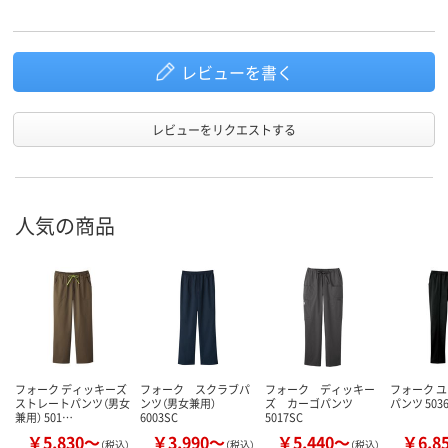
レビューを書く
レビューをリクエストする
人気の商品
フォーク ディッキーズ
フォーク スクラブパ
フォーク ディッキー
フォーク 
ストレートパンツ（男女
ンツ（男女兼用）
ズ カーゴパンツ
パンツ 503
兼用） 501…
6003SC
5017SC
￥5,830～
￥3,990～
￥5,440～
￥6,8
（税込）
（税込）
（税込）