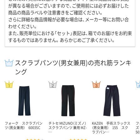
が異なる場合がございますので、ご使用前には必ずお届けした
商品の商品ラベルや注意書きをご確認ください。
さらに詳細な商品情報が必要な場合は、メーカー等にお問い合
わせください。
また、販売単位における「セット」表記は、箱でのお届けをお約束
するものではありません。あらかじめご了承ください。
スクラブパンツ(男女兼用)の売れ筋ランキ
ング
フォーク スクラブパン
チトセ MIZUNO（ミズノ）
KAZEN 手術スラックス
フ
ツ（男女兼用） 6003SC
スクラブパンツ 兼用 MZ-
（男女兼用） 155 スク
ズ
…
ラブパン…
50