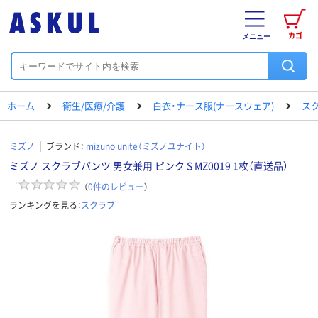
カゴ
メニュー
ホーム
衛生/医療/介護
白衣・ナース服(ナースウェア)
ス
ミズノ
ブランド：
mizuno unite（ミズノユナイト）
ミズノ スクラブパンツ 男女兼用 ピンク S MZ0019 1枚（直送品）
（
0
件のレビュー
）
ランキングを見る：
スクラブ