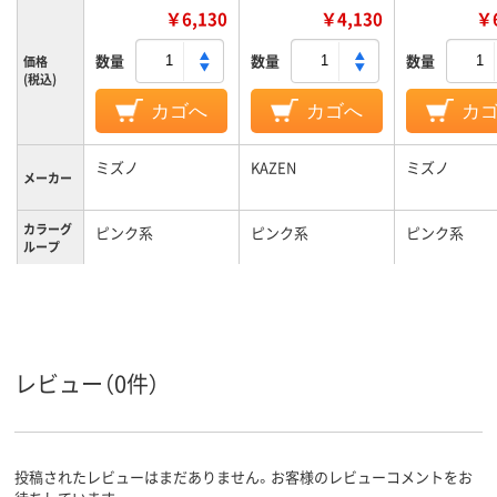
￥6,130
￥4,130
￥6
数量
数量
数量
価格
(税込)
カゴへ
カゴへ
カ
ミズノ
KAZEN
ミズノ
メーカー
カラーグ
ピンク系
ピンク系
ピンク系
ループ
S
M
SS
サイズ
男女兼用
男女兼用
男女兼用
対象
レビュー（0件）
投稿されたレビューはまだありません。お客様のレビューコメントをお