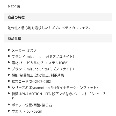
MZ0019
商品の特徴
動作性と着心地を追求したミズノのメディカルウェア。
商品仕様
メーカー：ミズノ
ブランド：mizuno unite（ミズノユナイト）
素材：トロピカル（ポリエステル100％）
ブランド：mizuno unite（ミズノユナイト）
機能：制菌加工、透け防止、制電効果
松吉コード：24-2927-0102
シリーズ名：Dynamotion Fit（ダイナモーションフィット）
特徴：DYNAMOTION FIT、股下マチ付き、ウエストゴム・ヒモ入
り
ポケット位置：両脇、後ろ右
ウエスト：60～68cm