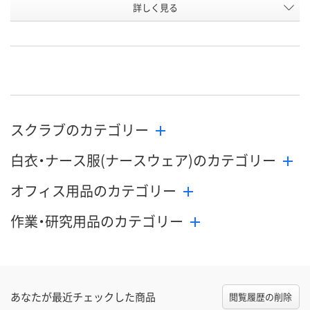
詳しく見る
3L
4L
5L
サイズ
お申込番
WEE6320
WEE6321
WEE6322
号
直送品
直送品
直送品
在庫
9月2日（水）まで
9月2日（水）まで
9月2日（水）ま
お届け日
スクラブのカテゴリー
数量
数量
数量
白衣・ナース服(ナースウェア)のカテゴリー
カゴへ
カゴへ
カ
オフィス用品のカテゴリー
作業・研究用品のカテゴリー
あなたが最近チェックした商品
閲覧履歴の削除