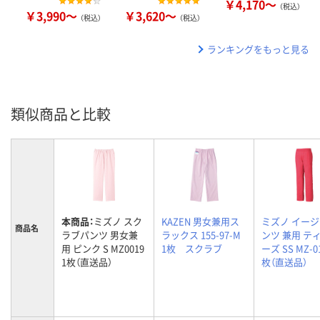
￥4,170～
（税込）
￥3,990～
￥3,620～
（税込）
（税込）
ランキングをもっと見る
類似商品と比較
本商品：
ミズノ スク
KAZEN 男女兼用ス
ミズノ イー
商品名
ラブパンツ 男女兼
ラックス 155-97-M
ンツ 兼用 テ
用 ピンク S MZ0019
1枚 スクラブ
ーズ SS MZ-01
1枚（直送品）
枚（直送品）