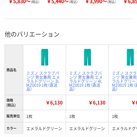
￥5,830～
￥5,440～
￥3,990～
￥6,8
（税込）
（税込）
（税込）
他のバリエーション
商品名
ミズノ スクラブパ
ミズノ スクラブパ
ミズノ スク
ンツ 男女兼用 エメ
ンツ 男女兼用 エメ
ンツ 男女兼用
ラルドグリーン 3L
ラルドグリーン 4L
ラルドグリーン
MZ0019 1枚（直送
MZ0019 1枚（直送
MZ0019 1枚
品）
品）
品）
価格
￥6,130
￥6,130
￥6
(税込)
1枚
1枚
1枚
販売単位
エメラルドグリーン
エメラルドグリーン
エメラルドグ
カラー