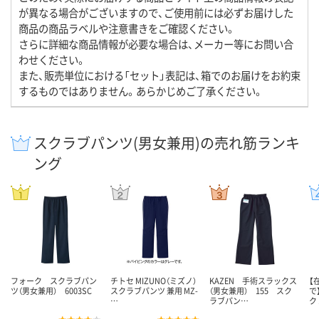
が異なる場合がございますので、ご使用前には必ずお届けした
商品の商品ラベルや注意書きをご確認ください。
さらに詳細な商品情報が必要な場合は、メーカー等にお問い合
わせください。
また、販売単位における「セット」表記は、箱でのお届けをお約束
するものではありません。あらかじめご了承ください。
スクラブパンツ(男女兼用)の売れ筋ランキ
ング
フォーク スクラブパン
チトセ MIZUNO（ミズノ）
KAZEN 手術スラックス
【
ツ（男女兼用） 6003SC
スクラブパンツ 兼用 MZ-
（男女兼用） 155 スク
で
…
ラブパン…
ク