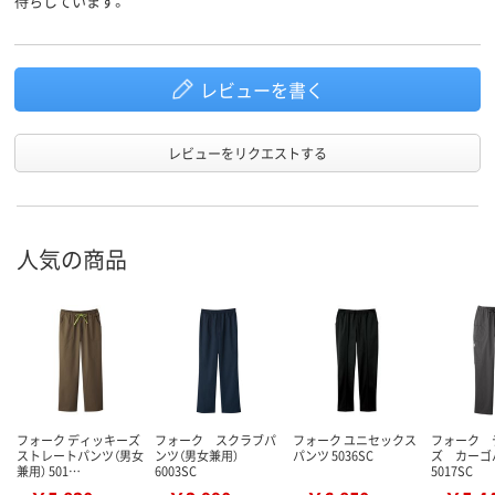
待ちしています。
レビューを書く
レビューをリクエストする
人気の商品
フォーク ディッキーズ
フォーク スクラブパ
フォーク ユニセックス
フォーク 
ストレートパンツ（男女
ンツ（男女兼用）
パンツ 5036SC
ズ カー
兼用） 501…
6003SC
5017SC