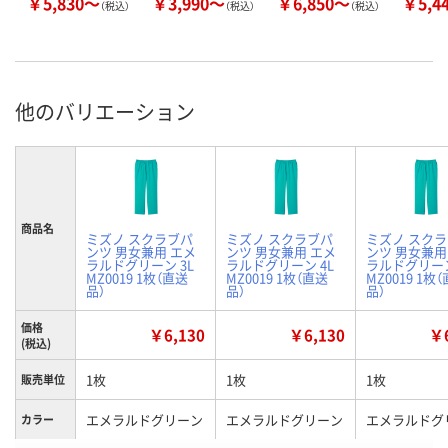
￥5,830～
￥3,990～
￥6,850～
￥5,4
（税込）
（税込）
（税込）
他のバリエーション
商品名
ミズノ スクラブパ
ミズノ スクラブパ
ミズノ スク
ンツ 男女兼用 エメ
ンツ 男女兼用 エメ
ンツ 男女兼用
ラルドグリーン 3L
ラルドグリーン 4L
ラルドグリーン
MZ0019 1枚（直送
MZ0019 1枚（直送
MZ0019 1枚
品）
品）
品）
価格
￥6,130
￥6,130
￥6
(税込)
1枚
1枚
1枚
販売単位
エメラルドグリーン
エメラルドグリーン
エメラルドグ
カラー