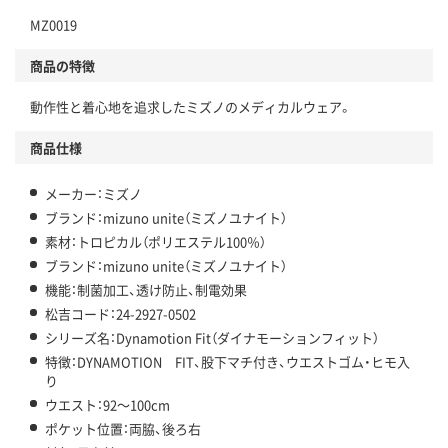
MZ0019
商品の特徴
動作性と着心地を追求したミズノのメディカルウェア。
商品仕様
メーカー：ミズノ
ブランド：mizuno unite（ミズノユナイト）
素材：トロピカル（ポリエステル100％）
ブランド：mizuno unite（ミズノユナイト）
機能：制菌加工、透け防止、制電効果
松吉コード：24-2927-0502
シリーズ名：Dynamotion Fit（ダイナモーションフィット）
特徴：DYNAMOTION FIT、股下マチ付き、ウエストゴム・ヒモ入
り
ウエスト：92～100cm
ポケット位置：両脇、後ろ右