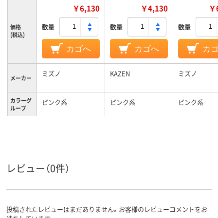
￥6,130
￥4,130
￥6
数量
数量
数量
価格
(税込)
カゴへ
カゴへ
カ
ミズノ
KAZEN
ミズノ
メーカー
カラーグ
ピンク系
ピンク系
ピンク系
ループ
3L
M
SS
サイズ
男女兼用
男女兼用
男女兼用
対象
レビュー（0件）
投稿されたレビューはまだありません。お客様のレビューコメントをお