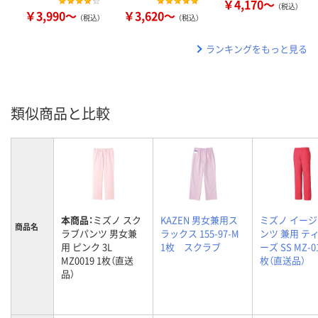
￥4,170～
（税込）
￥3,990～
￥3,620～
（税込）
（税込）
ランキングをもっと見る
類似商品と比較
本商品：
ミズノ スク
KAZEN 男女兼用ス
ミズノ イー
商品名
ラブパンツ 男女兼
ラックス 155-97-M
ンツ 兼用 テ
用 ピンク 3L
1枚 スクラブ
ーズ SS MZ-01
MZ0019 1枚（直送
枚（直送品）
品）