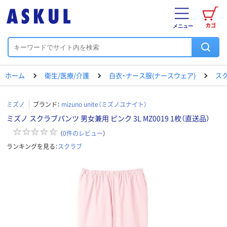
カゴ
メニュー
ホーム
衛生/医療/介護
白衣・ナース服(ナースウェア)
ス
ミズノ
ブランド：
mizuno unite（ミズノユナイト）
ミズノ スクラブパンツ 男女兼用 ピンク 3L MZ0019 1枚（直送品）
（
0
件のレビュー
）
ランキングを見る：
スクラブ