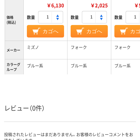
￥6,130
￥2,025
￥5
数量
数量
数量
価格
(税込)
カゴへ
カゴへ
カ
ミズノ
フォーク
フォーク
メーカー
カラーグ
ブルー系
ブルー系
ブルー系
ループ
3L
L
LL
サイズ
男女兼用
男女兼用
対象
レビュー（0件）
投稿されたレビューはまだありません。お客様のレビューコメントをお