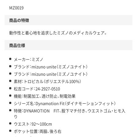
MZ0019
商品の特徴
動作性と着心地を追求したミズノのメディカルウェア。
商品仕様
メーカー：ミズノ
ブランド：mizuno unite（ミズノユナイト）
ブランド：mizuno unite（ミズノユナイト）
素材：トロピカル（ポリエステル100％）
松吉コード：24-2927-0510
機能：制菌加工、透け防止、制電効果
シリーズ名：Dynamotion Fit（ダイナモーションフィット）
特徴：DYNAMOTION FIT、股下マチ付き、ウエストゴム・ヒモ入
り
ウエスト：92～100cm
ポケット位置：両脇、後ろ右