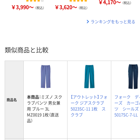
￥4,170～
（税込）
￥3,990～
￥3,620～
（税込）
（税込）
ランキングをもっと見る
類似商品と比較
本商品：
ミズノ スク
【アウトレット】フォ
フォーク デ
商品名
ラブパンツ 男女兼
ーク ジアスクラブ
ーズ カーゴ
用 ブルー 3L
5023SC-11 1枚 ス
ツ シールズ
MZ0019 1枚（直送
クラブ
5017SC-7-L
品）