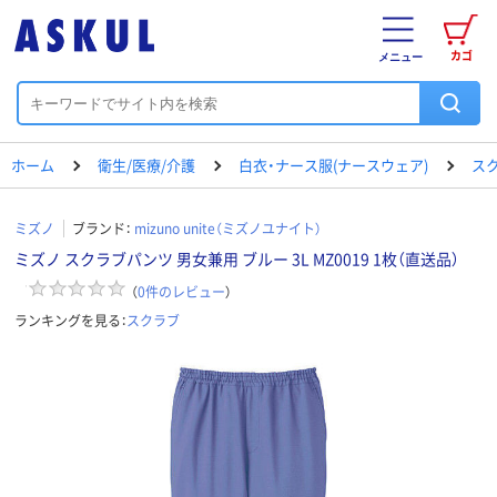
カゴ
メニュー
ホーム
衛生/医療/介護
白衣・ナース服(ナースウェア)
ス
ミズノ
ブランド：
mizuno unite（ミズノユナイト）
ミズノ スクラブパンツ 男女兼用 ブルー 3L MZ0019 1枚（直送品）
（
0
件のレビュー
）
ランキングを見る：
スクラブ