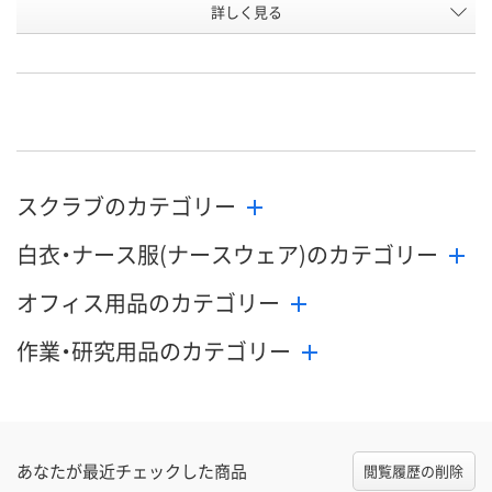
詳しく見る
3L
4L
5L
サイズ
お申込番
WEE6320
WEE6321
WEE6322
号
直送品
直送品
直送品
在庫
9月2日（水）まで
9月2日（水）まで
9月2日（水）ま
お届け日
スクラブのカテゴリー
数量
数量
数量
白衣・ナース服(ナースウェア)のカテゴリー
カゴへ
カゴへ
カ
オフィス用品のカテゴリー
作業・研究用品のカテゴリー
あなたが最近チェックした商品
閲覧履歴の削除