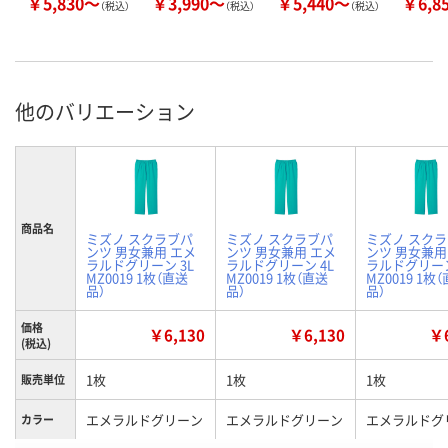
￥5,830～
￥3,990～
￥5,440～
￥6,8
（税込）
（税込）
（税込）
他のバリエーション
商品名
ミズノ スクラブパ
ミズノ スクラブパ
ミズノ スク
ンツ 男女兼用 エメ
ンツ 男女兼用 エメ
ンツ 男女兼用
ラルドグリーン 3L
ラルドグリーン 4L
ラルドグリーン
MZ0019 1枚（直送
MZ0019 1枚（直送
MZ0019 1枚
品）
品）
品）
価格
￥6,130
￥6,130
￥6
(税込)
1枚
1枚
1枚
販売単位
エメラルドグリーン
エメラルドグリーン
エメラルドグ
カラー