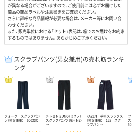
が異なる場合がございますので、ご使用前には必ずお届けした
商品の商品ラベルや注意書きをご確認ください。
さらに詳細な商品情報が必要な場合は、メーカー等にお問い合
わせください。
また、販売単位における「セット」表記は、箱でのお届けをお約束
するものではありません。あらかじめご了承ください。
スクラブパンツ(男女兼用)の売れ筋ランキ
ング
フォーク スクラブパン
チトセ MIZUNO（ミズノ）
KAZEN 手術スラックス
フ
ツ（男女兼用） 6003SC
スクラブパンツ 兼用 MZ-
（男女兼用） 155 スク
ズ
…
ラブパン…
50