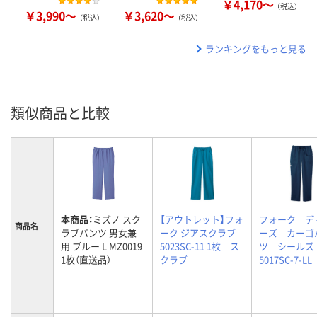
￥4,170～
（税込）
￥3,990～
￥3,620～
（税込）
（税込）
ランキングをもっと見る
類似商品と比較
本商品：
ミズノ スク
【アウトレット】フォ
フォーク デ
商品名
ラブパンツ 男女兼
ーク ジアスクラブ
ーズ カーゴ
用 ブルー L MZ0019
5023SC-11 1枚 ス
ツ シールズ
1枚（直送品）
クラブ
5017SC-7-L