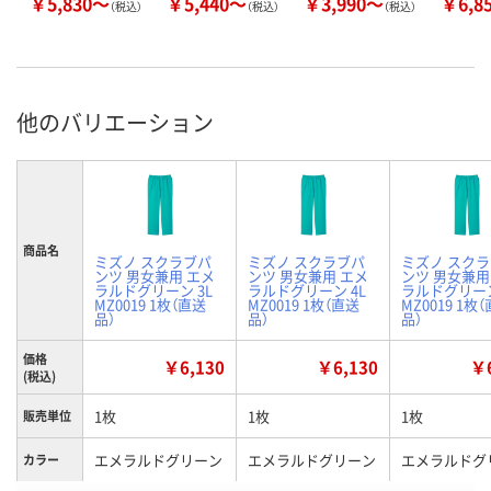
￥5,830～
￥5,440～
￥3,990～
￥6,8
（税込）
（税込）
（税込）
他のバリエーション
商品名
ミズノ スクラブパ
ミズノ スクラブパ
ミズノ スク
ンツ 男女兼用 エメ
ンツ 男女兼用 エメ
ンツ 男女兼用
ラルドグリーン 3L
ラルドグリーン 4L
ラルドグリーン
MZ0019 1枚（直送
MZ0019 1枚（直送
MZ0019 1枚
品）
品）
品）
価格
￥6,130
￥6,130
￥6
(税込)
1枚
1枚
1枚
販売単位
エメラルドグリーン
エメラルドグリーン
エメラルドグ
カラー