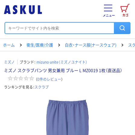
カゴ
メニュー
ホーム
衛生/医療/介護
白衣・ナース服(ナースウェア)
ス
ミズノ
ブランド：
mizuno unite（ミズノユナイト）
ミズノ スクラブパンツ 男女兼用 ブルー L MZ0019 1枚（直送品）
（
0
件のレビュー
）
ランキングを見る：
スクラブ