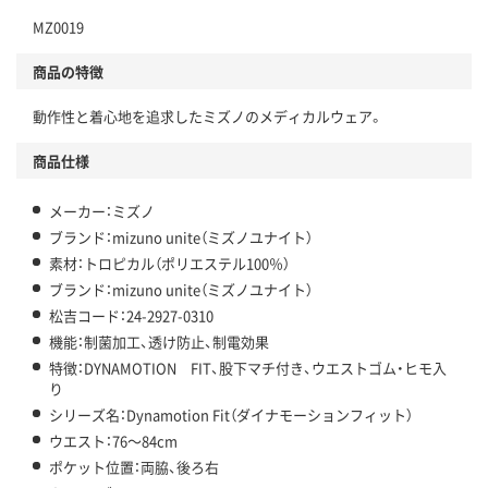
MZ0019
商品の特徴
動作性と着心地を追求したミズノのメディカルウェア。
商品仕様
メーカー：ミズノ
ブランド：mizuno unite（ミズノユナイト）
素材：トロピカル（ポリエステル100％）
ブランド：mizuno unite（ミズノユナイト）
松吉コード：24-2927-0310
機能：制菌加工、透け防止、制電効果
特徴：DYNAMOTION FIT、股下マチ付き、ウエストゴム・ヒモ入
り
シリーズ名：Dynamotion Fit（ダイナモーションフィット）
ウエスト：76～84cm
ポケット位置：両脇、後ろ右