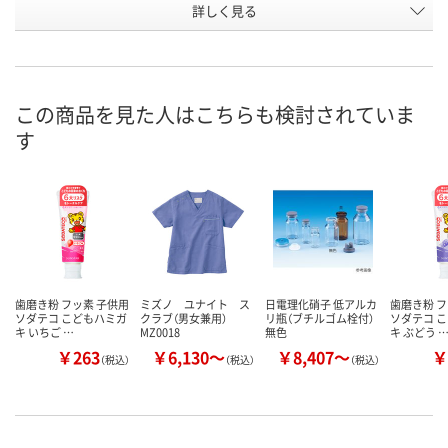
詳しく見る
3L
4L
5L
サイズ
お申込番
WEE6320
WEE6321
WEE6322
号
直送品
直送品
直送品
在庫
この商品を見た人はこちらも検討されていま
す
9月1日（火）まで
9月1日（火）まで
9月1日（火）ま
お届け日
数量
数量
数量
カゴへ
カゴへ
カ
歯磨き粉 フッ素 子供用
ミズノ ユナイト ス
日電理化硝子 低アルカ
歯磨き粉 フ
ソダテコ こどもハミガ
クラブ（男女兼用）
リ瓶（ブチルゴム栓付）
ソダテコ 
キ いちご …
MZ0018
無色
キ ぶどう 
￥263
￥6,130～
￥8,407～
￥
（税込）
（税込）
（税込）