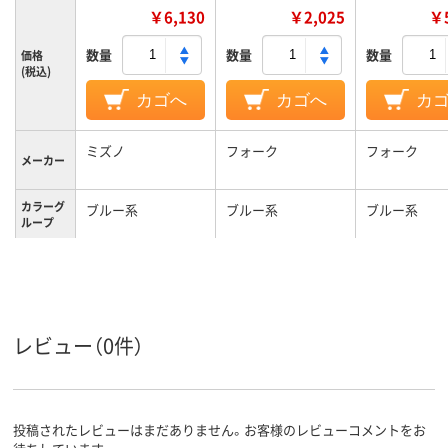
￥6,130
￥2,025
￥5
数量
数量
数量
価格
(税込)
カゴへ
カゴへ
カ
ミズノ
フォーク
フォーク
メーカー
カラーグ
ブルー系
ブルー系
ブルー系
ループ
L
L
LL
サイズ
男女兼用
男女兼用
対象
レビュー（0件）
投稿されたレビューはまだありません。お客様のレビューコメントをお