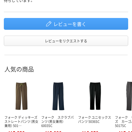
待ちしています。
レビューを書く
レビューをリクエストする
人気の商品
フォーク ディッキーズ
フォーク スクラブパ
フォーク ユニセックス
フォーク 
ストレートパンツ（男女
ンツ（男女兼用）
パンツ 5036SC
ズ カー
兼用） 501…
6003SC
5017SC