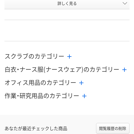
詳しく見る
3L
4L
5L
サイズ
お申込番
WEE6320
WEE6321
WEE6322
号
直送品
直送品
直送品
在庫
9月2日（水）まで
9月2日（水）まで
9月2日（水）ま
お届け日
スクラブのカテゴリー
数量
数量
数量
白衣・ナース服(ナースウェア)のカテゴリー
カゴへ
カゴへ
カ
オフィス用品のカテゴリー
作業・研究用品のカテゴリー
あなたが最近チェックした商品
閲覧履歴の削除