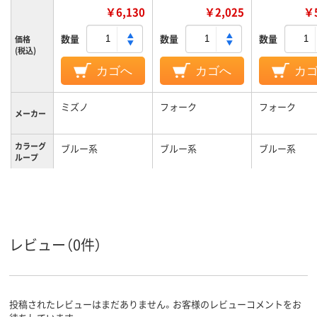
￥6,130
￥2,025
￥5
数量
数量
数量
価格
(税込)
カゴへ
カゴへ
カ
ミズノ
フォーク
フォーク
メーカー
カラーグ
ブルー系
ブルー系
ブルー系
ループ
SS
L
LL
サイズ
男女兼用
男女兼用
対象
レビュー（0件）
投稿されたレビューはまだありません。お客様のレビューコメントをお