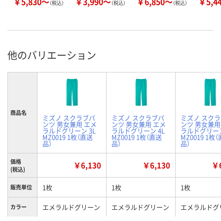
￥5,830～
￥3,990～
￥6,850～
￥5,4
（税込）
（税込）
（税込）
他のバリエーション
商品名
ミズノ スクラブパ
ミズノ スクラブパ
ミズノ スク
ンツ 男女兼用 エメ
ンツ 男女兼用 エメ
ンツ 男女兼用
ラルドグリーン 3L
ラルドグリーン 4L
ラルドグリーン
MZ0019 1枚（直送
MZ0019 1枚（直送
MZ0019 1枚
品）
品）
品）
価格
￥6,130
￥6,130
￥6
(税込)
1枚
1枚
1枚
販売単位
エメラルドグリーン
エメラルドグリーン
エメラルドグ
カラー