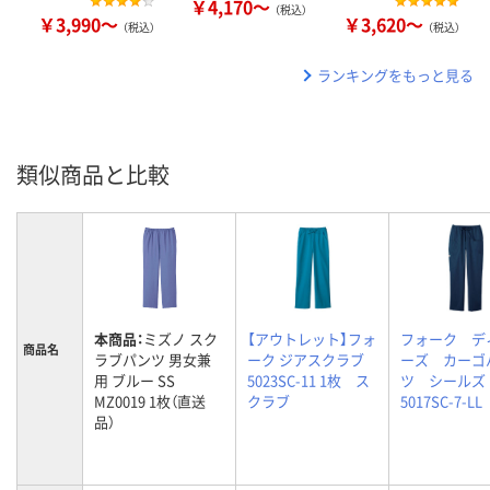
￥4,170～
（税込）
￥3,990～
￥3,620～
（税込）
（税込）
ランキングをもっと見る
類似商品と比較
本商品：
ミズノ スク
【アウトレット】フォ
フォーク デ
商品名
ラブパンツ 男女兼
ーク ジアスクラブ
ーズ カーゴ
用 ブルー SS
5023SC-11 1枚 ス
ツ シールズ
MZ0019 1枚（直送
クラブ
5017SC-7-L
品）