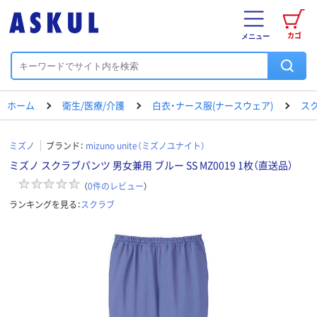
カゴ
メニュー
ホーム
衛生/医療/介護
白衣・ナース服(ナースウェア)
ス
ミズノ
ブランド：
mizuno unite（ミズノユナイト）
ミズノ スクラブパンツ 男女兼用 ブルー SS MZ0019 1枚（直送品）
（
0
件のレビュー
）
ランキングを見る：
スクラブ