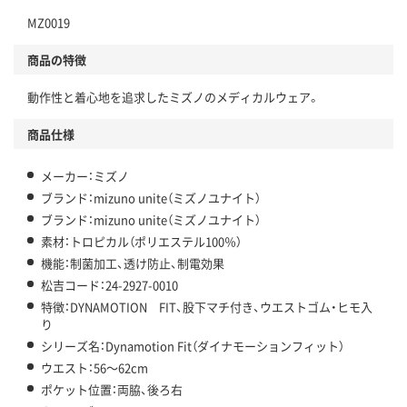
MZ0019
商品の特徴
動作性と着心地を追求したミズノのメディカルウェア。
商品仕様
メーカー：ミズノ
ブランド：mizuno unite（ミズノユナイト）
ブランド：mizuno unite（ミズノユナイト）
素材：トロピカル（ポリエステル100％）
機能：制菌加工、透け防止、制電効果
松吉コード：24-2927-0010
特徴：DYNAMOTION FIT、股下マチ付き、ウエストゴム・ヒモ入
り
シリーズ名：Dynamotion Fit（ダイナモーションフィット）
ウエスト：56～62cm
ポケット位置：両脇、後ろ右