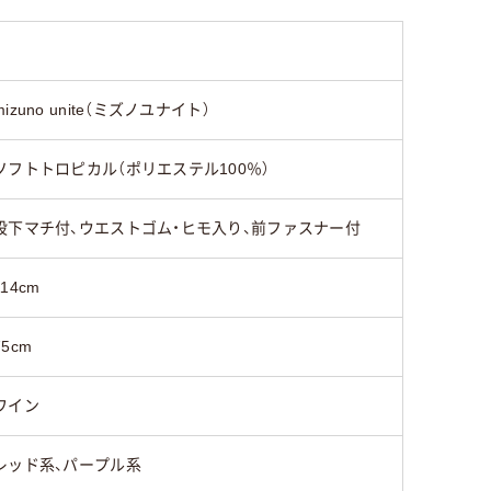
mizuno unite（ミズノユナイト）
ソフトトロピカル（ポリエステル100％）
股下マチ付、ウエストゴム・ヒモ入り、前ファスナー付
114cm
75cm
ワイン
レッド系、パープル系