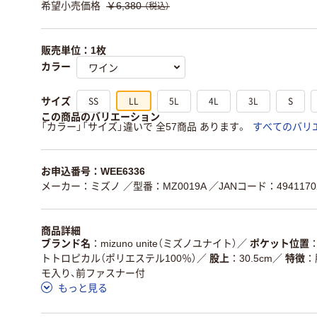
希望小売価格
￥6,380
（税込）
販売単位：1枚
カラー
SS
LL
5L
4L
3L
S
サイズ
この商品のバリエーション
「カラー」「サイズ」違いで 全57商品 あります。
すべてのバリ
お申込番号：WEE6336
メーカー：ミズノ
／型番：MZ0019A
／JANコード：49411702
商品詳細
ブランド名
mizuno unite（ミズノユナイト）
／
ポケット位置
トトロピカル（ポリエステル100％）
／
股上
30.5cm
／
特徴
モ入り、前ファスナー付
もっと見る