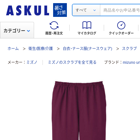
すべて
カテゴリー
履歴・再注文
マイカタログ
クイックオーダー
ホーム
衛生/医療/介護
白衣・ナース服(ナースウェア)
スクラブ
メーカー
ミズノ
ミズノのスクラブを全て見る
ブランド
mizuno