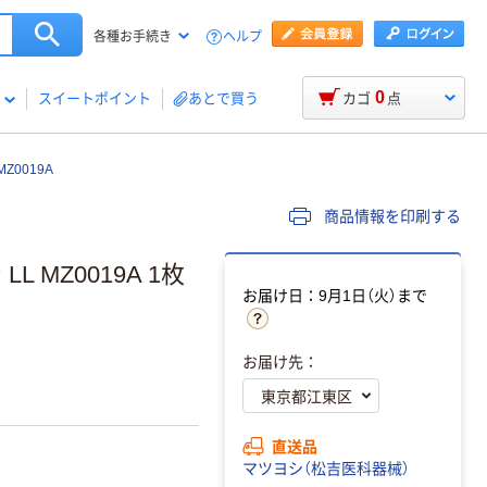
ヘルプ
各種お手続き
0
スイートポイント
あとで買う
カゴ
点
0019A
商品情報を印刷する
 MZ0019A 1枚
お届け日：9月1日（火）まで
お届け先：
直送品
マツヨシ（松吉医科器械）