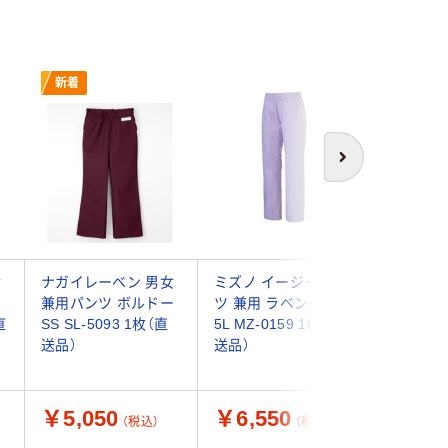
新着
次へ
女
ナガイレーベン 男女
ミズノ イージーパン
ボンマッ
ル
兼用パンツ ボルドー
ツ 兼用 ラベンダー
ックスス
直
SS SL-5093 1枚（直
5L MZ-0159 1枚（直
ツ TP68
送品）
送品）
クラブ（
￥5,050
￥6,550
￥2,6
（税込）
（税込）