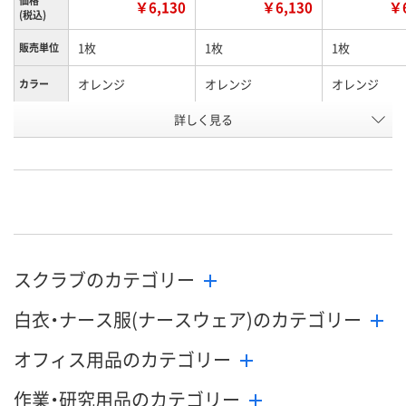
価格
￥6,130
￥6,130
￥6
(税込)
1枚
1枚
1枚
販売単位
オレンジ
オレンジ
オレンジ
カラー
詳しく見る
3L
4L
5L
サイズ
お申込番
WEE6369
WEE6370
WEE6371
号
直送品
直送品
直送品
在庫
9月2日（水）まで
9月2日（水）まで
9月2日（水）ま
お届け日
スクラブのカテゴリー
数量
数量
数量
白衣・ナース服(ナースウェア)のカテゴリー
カゴへ
カゴへ
カ
オフィス用品のカテゴリー
作業・研究用品のカテゴリー