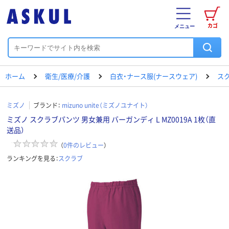
カゴ
メニュー
ホーム
衛生/医療/介護
白衣・ナース服(ナースウェア)
ス
ミズノ
ブランド：
mizuno unite（ミズノユナイト）
ミズノ スクラブパンツ 男女兼用 バーガンディ L MZ0019A 1枚（直
送品）
（
0
件のレビュー
）
ランキングを見る：
スクラブ