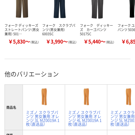
フォーク ディッキーズ
フォーク スクラブパ
フォーク ディッキー
フォーク 
ストレートパンツ（男女
ンツ（男女兼用）
ズ カーゴパンツ
パンツ 503
兼用） 501…
6003SC
5017SC
￥5,830～
￥3,990～
￥5,440～
￥6,8
（税込）
（税込）
（税込）
他のバリエーション
商品名
ミズノ スクラブパ
ミズノ スクラブパ
ミズノ スク
ンツ 男女兼用 オレ
ンツ 男女兼用 オレ
ンツ 男女兼用
ンジ 3L MZ0019A 1
ンジ 4L MZ0019A 1
ンジ 5L MZ001
枚（直送品）
枚（直送品）
枚（直送品）