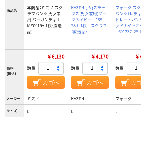
本商品：
ミズノ スク
KAZEN 手術スラッ
フォーク ス
商品名
ラブパンツ 男女兼
クス(男女兼用)ダー
パンツ（レデ
用 バーガンディ L
クネイビー L 155-
トレートパンツ
MZ0019A 1枚（直送
78-L 1枚 スクラブ
ッドナイトネ
品）
（直送品）
L 6012SC-25-
￥6,130
￥4,170
￥4
数量
数量
数量
価格
(税込)
カゴへ
カゴへ
カ
ミズノ
KAZEN
フォーク
メーカー
L
L
L
サイズ