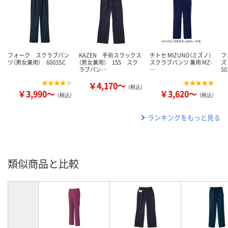
フォーク スクラブパン
KAZEN 手術スラックス
チトセ MIZUNO（ミズノ）
フ
ツ（男女兼用） 6003SC
（男女兼用） 155 スク
スクラブパンツ 兼用 MZ-
ズ
ラブパン…
…
50
￥4,170～
（税込）
￥3,990～
￥3,620～
（税込）
（税込）
ランキングをもっと見る
類似商品と比較