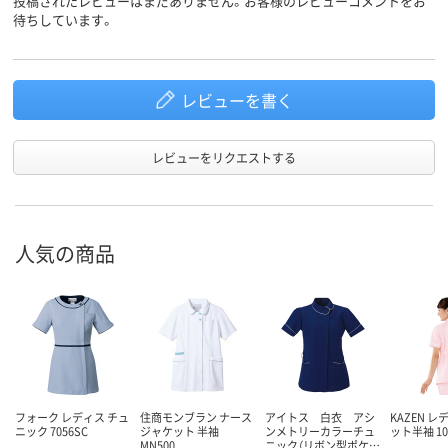
投稿されたレビューはまだありません。お客様のレビューコメントをお
待ちしています。
レビューを書く
レビューをリクエストする
人気の商品
フォーク レディス チュ
住商モンブラン ナース
アイトス 白衣 アシ
KAZEN 
ニック 7056SC
ジャケット 半袖
ンメトリーカラーチュ
ット半袖 10
MN500
ニック（リボン型ポケ…