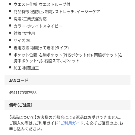
ウエスト仕様：ウエストループ付
商品特徴：透防止、制電、ストレッチ、イージーケア
洗濯：工業洗濯対応
カラー：ホワイト×ネイビー
対象：女性用
サイズ：5L
着用方法：羽織って着る(タイプ)
ポケット位置：右胸ポケット(PHSポケット付)、両脇ポケット(右
胸中ポケット付)、右脇スマホポケット
加工：制菌加工
JANコード
4941170382588
備考（ご注意）
【返品について】お客様のご都合による返品はお受けできません。
ご購入の際は、ご利用ガイド「
ご利用ガイド
」を必ずご確認の上、お
申し込みください。