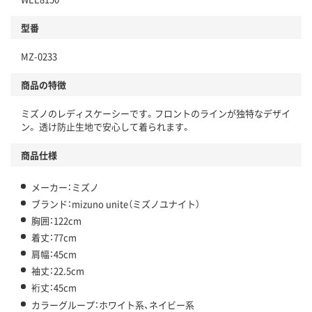
型番
MZ-0233
商品の特徴
ミズノのレディスケーシーです。フロントのラインが独特なデザイ
ン。 透け防止生地で安心して着られます。
商品仕様
メーカー：ミズノ
ブランド：mizuno unite（ミズノユナイト）
胸囲：122cm
着丈：77cm
肩幅：45cm
袖丈：22.5cm
裄丈：45cm
カラーグループ：ホワイト系、ネイビー系