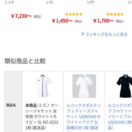
ニック
ック）
ング）
ジ
￥7,230～
（税込）
￥1,450～
￥1,700～
（税込）
（税込）
ランキングをもっと見る
類似商品と比較
本商品：
ミズノ ケー
ルコックスポルティ
ルコックスポ
商品名
シージャケット 女
フ レディースジャ
フ ジャケッ
性用 ホワイト×ネ
ケット UQW1040 ホ
イビー×ブルー
イビー 5L MZ-0233
ワイト×アクア 5L
UQW1042 1
1枚（直送品）
医療白衣 1枚（直送
品）