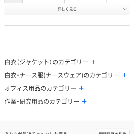
詳しく見る
ホワイト×グリーン
ホワイト×グレー
ホワイト×タ
カラー
ズ
お申込番
WEE8132
WEE8155
WEE8139
号
直送品
直送品
直送品
在庫
9月2日（水）まで
9月2日（水）まで
9月2日（水）ま
お届け日
白衣（ジャケット）のカテゴリー
数量
数量
数量
白衣・ナース服(ナースウェア)のカテゴリー
カゴへ
カゴへ
カ
オフィス用品のカテゴリー
作業・研究用品のカテゴリー
あなたが最近チェックした商品
閲覧履歴の削除