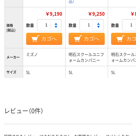
品）
￥9,190
￥9,250
￥8
数量
数量
数量
価格
(税込)
カゴへ
カゴへ
カ
ミズノ
明石スクールユニフ
明石スクール
メーカー
ォームカンパニー
ォームカンパ
5L
5L
5L
サイズ
ホワイト系、ネイビ
ホワイト系;ブルー
ネイビー系、
カラーグ
ループ
ー系
系
系
女性用
女性用
対象
レビュー（0件）