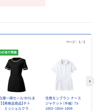
ページ：
1
／
2
わけあり特価
次のスライド
【在庫一掃セール！8/31ま
住商モンブラン ナース
ルコックス
で】【再検品商品】チト
ジャケット（半袖） 73-
フ レディ
セ ミッシェルクラン
1802・1804・1808
ット UQW