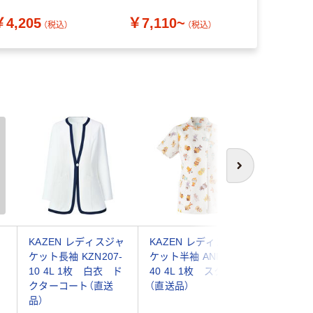
チュニック 女性用 ブラ
￥4,205
￥7,110~
￥8,120
ク L MK-0022 1枚（わ
（税込）
（税込）
けあり品）
次へ
KAZEN レディスジャ
KAZEN レディスジャ
KAZEN
ケ
ケット長袖 KZN207-
ケット半袖 ANP058-
ニックジ
ワ
10 4L 1枚 白衣 ド
40 4L 1枚 スクラブ
袖 985-
療
クターコート（直送
（直送品）
品）
品）