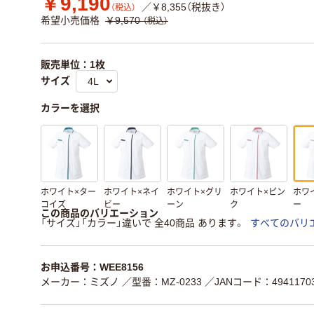
￥9,190
／￥8,355（税抜き）
（税込）
希望小売価格
￥9,570
（税込）
販売単位：1枚
サイズ
カラーを選択
ホワイト×ター
ホワイト×ネイ
ホワイト×グリ
ホワイト×ピン
ホワ
コイズ
ビー
ーン
ク
ー
この商品のバリエーション
「サイズ」「カラー」違いで 全40商品 あります。
すべてのバリ
お申込番号：WEE8156
メーカー：ミズノ
／型番：MZ-0233
／JANコード：49411703