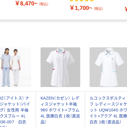
￥8,470~
（税込）
￥1,700~
ッ
（税込）
TOZ（アイトス） ナ
KAZEN（カゼン） レデ
ルコックスポルティ
ジャケット（パイ
ィスジャケット半袖
フ レディースジャ
グ） 女性用 半袖
980 ホワイト×プラム
ット UQW1040 ホ
クスブルー 4L
4L 医療白衣 1枚（直送
イト×アクア 4L 医
338-007 白衣
品）
白衣 1枚（直送品）