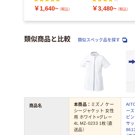
￥1,640~
￥3,480~
（税込）
（税込）
類似商品と比較
類似スペック品を探す
本商品：
ミズノ ケー
AI
商品名
シージャケット 女性
ース
用 ホワイト×グレー
ピン
4L MZ-0233 1枚（直
サッ
送品）
861