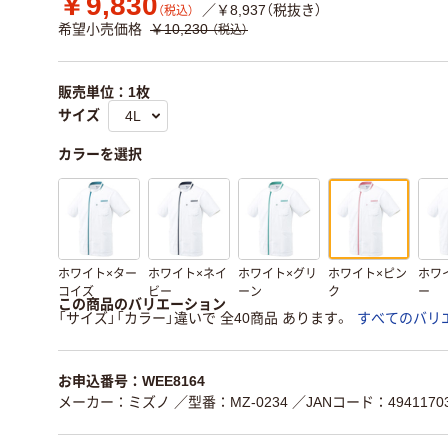
￥9,830
／￥8,937（税抜き）
（税込）
希望小売価格
￥10,230
（税込）
販売単位：1枚
サイズ
カラーを選択
ホワイト×ター
ホワイト×ネイ
ホワイト×グリ
ホワイト×ピン
ホワ
コイズ
ビー
ーン
ク
ー
この商品のバリエーション
「サイズ」「カラー」違いで 全40商品 あります。
すべてのバリ
お申込番号：WEE8164
メーカー：ミズノ
／型番：MZ-0234
／JANコード：49411703