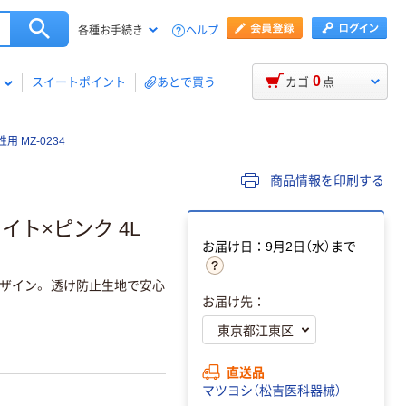
ヘルプ
各種お手続き
0
スイートポイント
あとで買う
カゴ
点
 MZ-0234
商品情報を印刷する
イト×ピンク 4L
お届け日：9月2日（水）まで
ザイン。 透け防止生地で安心
お届け先：
直送品
マツヨシ（松吉医科器械）