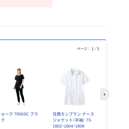
ページ：
1
／
3
次のスライド
ォーク 7056SC ブラ
住商モンブラン ナース
ルコックス
ック
ジャケット（半袖） 73-
フ レディ
1802・1804・1808
ット UQW