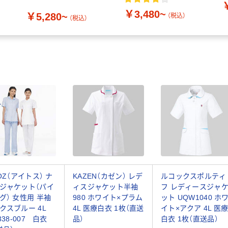
￥3,480~
￥5,280~
（税込）
（税込）
TOZ（アイトス） ナ
KAZEN（カゼン） レデ
ルコックスポルティ
ジャケット（パイ
ィスジャケット半袖
フ レディースジャ
グ） 女性用 半袖
980 ホワイト×プラム
ット UQW1040 ホ
クスブルー 4L
4L 医療白衣 1枚（直送
イト×アクア 4L 医
338-007 白衣
品）
白衣 1枚（直送品）