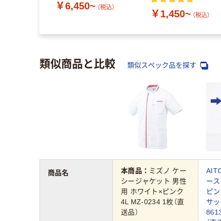
￥6,450~
（税込）
￥1,450~
（税込）
類似商品と比較
類似スペック品を探す
本商品：
ミズノ ケー
AI
商品名
シージャケット 男性
ース
用 ホワイト×ピンク
ピン
4L MZ-0234 1枚（直
サッ
送品）
861