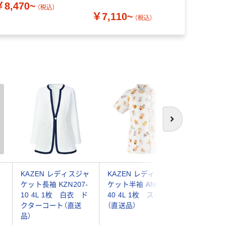
￥8,470~
（税込）
￥7,110~
￥8,120
（税込）
次へ
KAZEN レディスジャ
KAZEN レディスジャ
KAZEN
ケ
ケット長袖 KZN207-
ケット半袖 ANP058-
ニックジ
ワ
10 4L 1枚 白衣 ド
40 4L 1枚 スクラブ
袖 985-
療
クターコート（直送
（直送品）
品）
品）