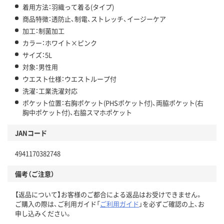
着用方法：羽織って着る(タイプ)
商品特徴：透防止、制電、ストレッチ、イージーケア
加工：制菌加工
カラー：ホワイト×ピンク
サイズ：5L
対象：男性用
ウエスト仕様：ウエストループ付
洗濯：工業洗濯対応
ポケット位置：右胸ポケット(PHSポケット付)、両脇ポケット(右
胸中ポケット付)、右脇スマホポケット
JANコード
4941170382748
備考（ご注意）
【返品について】お客様のご都合による返品はお受けできません。
ご購入の際は、ご利用ガイド「
ご利用ガイド
」を必ずご確認の上、お
申し込みください。