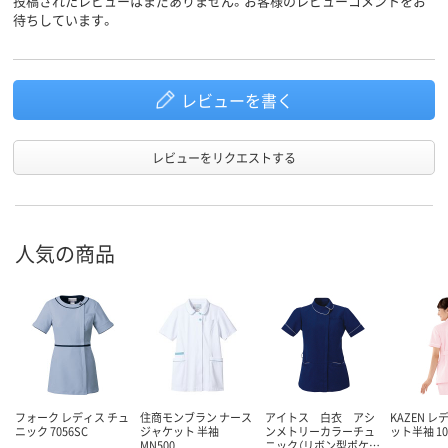
投稿されたレビューはまだありません。お客様のレビューコメントをお
待ちしています。
レビューを書く
レビューをリクエストする
人気の商品
フォーク レディス チュ
住商モンブラン ナース
アイトス 白衣 アシ
KAZEN 
ニック 7056SC
ジャケット 半袖
ンメトリーカラーチュ
ット半袖 10
MN500
ニック（リボン型ポケ…