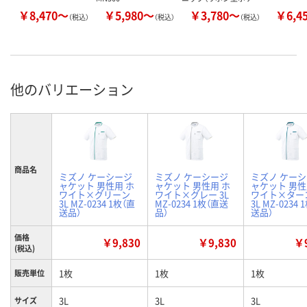
￥8,470～
￥5,980～
￥3,780～
￥6,4
（税込）
（税込）
（税込）
他のバリエーション
商品名
ミズノ ケーシージ
ミズノ ケーシージ
ミズノ ケー
ャケット 男性用 ホ
ャケット 男性用 ホ
ャケット 男性
ワイト×グリーン
ワイト×グレー 3L
ワイト×ター
3L MZ-0234 1枚（直
MZ-0234 1枚（直送
3L MZ-0234 
送品）
品）
送品）
価格
￥9,830
￥9,830
￥9
(税込)
1枚
1枚
1枚
販売単位
3L
3L
3L
サイズ