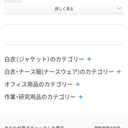
詳しく見る
ホワイト×グリーン
ホワイト×グレー
ホワイト×タ
カラー
ズ
お申込番
WEE8173
WEE8197
WEE8180
号
直送品
直送品
直送品
在庫
9月2日（水）まで
9月2日（水）まで
9月2日（水）ま
お届け日
白衣（ジャケット）のカテゴリー
数量
数量
数量
白衣・ナース服(ナースウェア)のカテゴリー
カゴへ
カゴへ
カ
オフィス用品のカテゴリー
作業・研究用品のカテゴリー
あなたが最近チェックした商品
閲覧履歴の削除