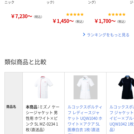
ニック
ック）
ング）
ジ
￥7,230～
（税込）
￥1,450～
￥1,700～
（税込）
（税込）
ランキングをもっと見る
類似商品と比較
本商品：
ミズノ ケー
ルコックスポルティ
ルコックスポ
商品名
シージャケット 男
フ レディースジャ
フ ジャケッ
性用 ホワイト×ピ
ケット UQW1040 ホ
イビー×ブルー
ンク 5L MZ-0234 1
ワイト×アクア 5L
UQW1042 1
枚（直送品）
医療白衣 1枚（直送
品）