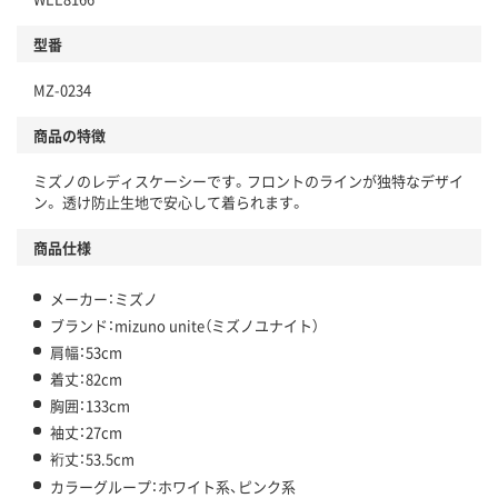
型番
MZ-0234
商品の特徴
ミズノのレディスケーシーです。フロントのラインが独特なデザイ
ン。 透け防止生地で安心して着られます。
商品仕様
メーカー：ミズノ
ブランド：mizuno unite（ミズノユナイト）
肩幅：53cm
着丈：82cm
胸囲：133cm
袖丈：27cm
裄丈：53.5cm
カラーグループ：ホワイト系、ピンク系