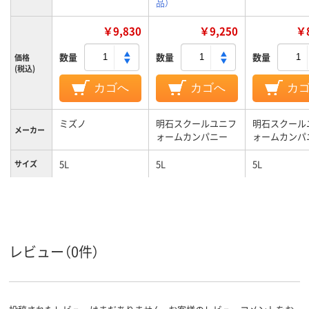
品）
￥9,830
￥9,250
￥8
数量
数量
数量
価格
(税込)
カゴへ
カゴへ
カ
ミズノ
明石スクールユニフ
明石スクール
メーカー
ォームカンパニー
ォームカンパ
5L
5L
5L
サイズ
ホワイト系、ピンク
ホワイト系;ブルー
ネイビー系、
カラーグ
ループ
系
系
系
男性用
女性用
対象
レビュー（0件）