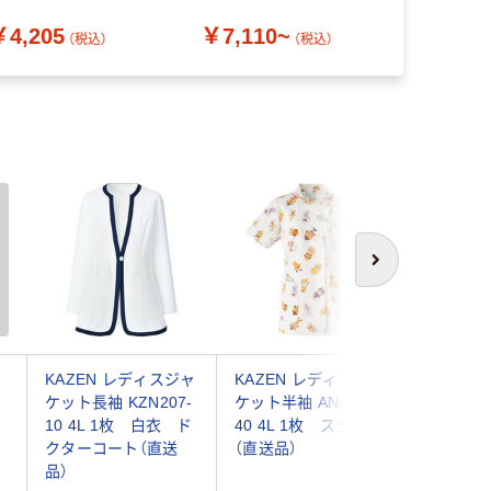
チュニック 女性用 ブラ
￥4,205
￥7,110~
￥8,120
ク L MK-0022 1枚（わ
（税込）
（税込）
けあり品）
次へ
KAZEN レディスジャ
KAZEN レディスジャ
KAZEN
ケ
ケット長袖 KZN207-
ケット半袖 ANP058-
ニックジ
ワ
10 4L 1枚 白衣 ド
40 4L 1枚 スクラブ
袖 985-
療
クターコート（直送
（直送品）
品）
品）