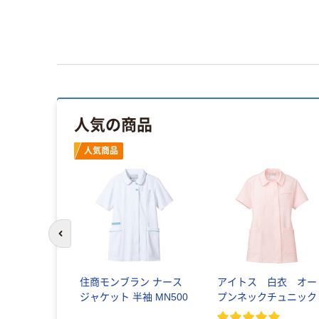
人気の商品
人気商品
前のスライドへ
ディススクラ
住商モンブラン ナース
アイトス 白衣 オー
袖 986-
ジャケット 半袖 MN500
プンネックチュニック