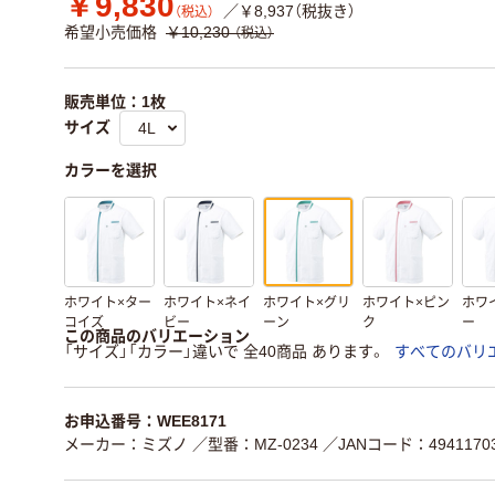
￥9,830
／￥8,937（税抜き）
（税込）
希望小売価格
￥10,230
（税込）
販売単位：1枚
サイズ
カラーを選択
ホワイト×ター
ホワイト×ネイ
ホワイト×グリ
ホワイト×ピン
ホワ
コイズ
ビー
ーン
ク
ー
この商品のバリエーション
「サイズ」「カラー」違いで 全40商品 あります。
すべてのバリ
お申込番号：WEE8171
メーカー：ミズノ
／型番：MZ-0234
／JANコード：49411703