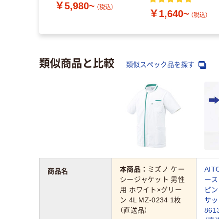
￥5,980~
（税込）
￥1,640~
~
（税込）
（税込）
類似商品と比較
類似スペック品を探す
本商品：
ミズノ ケー
AI
商品名
シージャケット 男性
ース
用 ホワイト×グリー
ピン
ン 4L MZ-0234 1枚
サッ
（直送品）
861