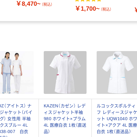
￥8,470~
（税込）
￥1,700~
ッ
（税込）
TOZ（アイトス） ナ
KAZEN（カゼン） レデ
ルコックスポルティ
ジャケット（パイ
ィスジャケット半袖
フ レディースジャ
グ） 女性用 半袖
980 ホワイト×プラム
ット UQW1040 ホ
クスブルー 4L
4L 医療白衣 1枚（直送
イト×アクア 4L 医
338-007 白衣
品）
白衣 1枚（直送品）