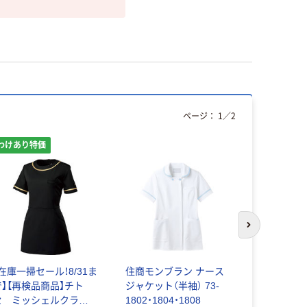
ページ：
1
／
2
わけあり特価
次のスライド
【在庫一掃セール！8/31ま
住商モンブラン ナース
ルコックス
で】【再検品商品】チト
ジャケット（半袖） 73-
フ レディ
セ ミッシェルクラン
1802・1804・1808
ット UQW