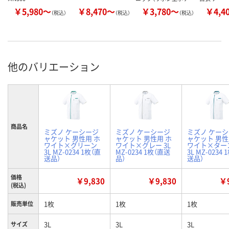
￥5,980～
￥8,470～
￥3,780～
￥4,4
（税込）
（税込）
（税込）
他のバリエーション
商品名
ミズノ ケーシージ
ミズノ ケーシージ
ミズノ ケー
ャケット 男性用 ホ
ャケット 男性用 ホ
ャケット 男性
ワイト×グリーン
ワイト×グレー 3L
ワイト×ター
3L MZ-0234 1枚（直
MZ-0234 1枚（直送
3L MZ-0234 
送品）
品）
送品）
価格
￥9,830
￥9,830
￥9
(税込)
1枚
1枚
1枚
販売単位
3L
3L
3L
サイズ