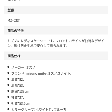
型番
MZ-0234
商品の特徴
ミズノのレディスケーシーです。フロントのラインが独特なデザイ
ン。 透け防止生地で安心して着られます。
商品仕様
メーカー：ミズノ
ブランド：mizuno unite（ミズノユナイト）
着丈：82cm
肩幅：53cm
胸囲：133cm
袖丈：27cm
裄丈：53.5cm
カラーグループ：ホワイト系、ブルー系