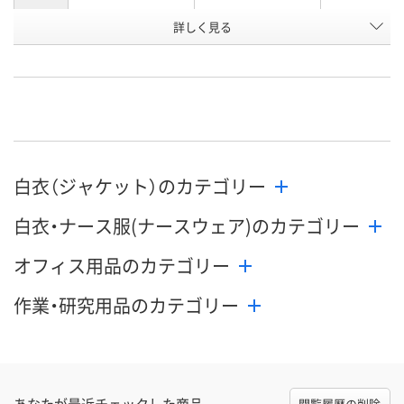
詳しく見る
ホワイト×グリーン
ホワイト×グレー
ホワイト×タ
カラー
ズ
お申込番
WEE8173
WEE8197
WEE8180
号
直送品
直送品
直送品
在庫
9月2日（水）まで
9月2日（水）まで
9月2日（水）ま
お届け日
白衣（ジャケット）のカテゴリー
数量
数量
数量
白衣・ナース服(ナースウェア)のカテゴリー
カゴへ
カゴへ
カ
オフィス用品のカテゴリー
作業・研究用品のカテゴリー
あなたが最近チェックした商品
閲覧履歴の削除