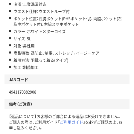
洗濯：工業洗濯対応
ウエスト仕様：ウエストループ付
ポケット位置：右胸ポケット(PHSポケット付)、両脇ポケット(右
胸中ポケット付)、右脇スマホポケット
カラー：ホワイト×ターコイズ
サイズ：5L
対象：男性用
商品特徴：透防止、制電、ストレッチ、イージーケア
着用方法：羽織って着る(タイプ)
加工：制菌加工
JANコード
4941170382908
備考（ご注意）
【返品について】お客様のご都合による返品はお受けできません。
ご購入の際は、ご利用ガイド「
ご利用ガイド
」を必ずご確認の上、お
申し込みください。