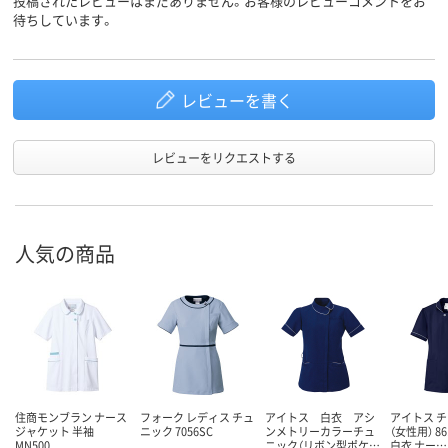
投稿されたレビューはまだありません。お客様のレビューコメントをお
待ちしています。
レビューを書く
レビューをリクエストする
人気の商品
住商モンブラン ナース
フォーク レディス チュ
アイトス 白衣 アシ
アイトス 
ジャケット 半袖
ニック 7056SC
ンメトリーカラーチュ
（女性用） 86
MN500
ニック（リボン型ポケ…
白衣 ナー…