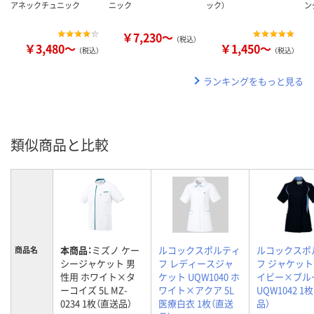
アネックチュニック
ニック
ック）
ン
￥7,230～
（税込）
￥3,480～
￥1,450～
（税込）
（税込）
ランキングをもっと見る
類似商品と比較
本商品：
ミズノ ケー
ルコックスポルティ
ルコックスポ
商品名
シージャケット 男
フ レディースジャ
フ ジャケッ
性用 ホワイト×タ
ケット UQW1040 ホ
イビー×ブルー
ーコイズ 5L MZ-
ワイト×アクア 5L
UQW1042 1
0234 1枚（直送品）
医療白衣 1枚（直送
品）