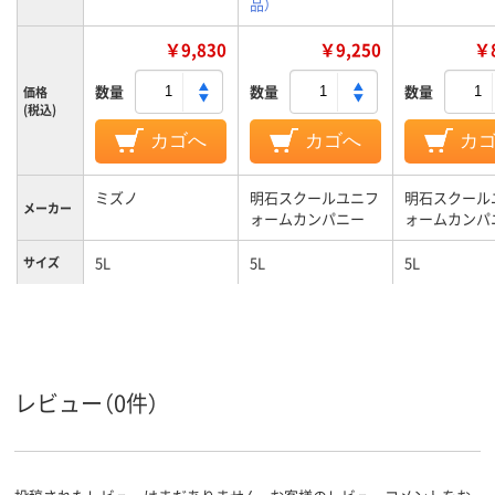
品）
￥9,830
￥9,250
￥8
数量
数量
数量
価格
(税込)
カゴへ
カゴへ
カ
ミズノ
明石スクールユニフ
明石スクール
メーカー
ォームカンパニー
ォームカンパ
5L
5L
5L
サイズ
ホワイト系、ブルー
ホワイト系;ブルー
ネイビー系、
カラーグ
ループ
系
系
系
男性用
女性用
対象
レビュー（0件）