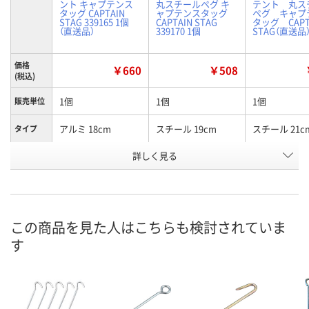
ント キャプテンス
丸スチールペグ キ
テント 丸ス
タッグ CAPTAIN
ャプテンスタッグ
ペグ キャプ
STAG 339165 1個
CAPTAIN STAG
タッグ CAP
（直送品）
339170 1個
STAG（直送品
価格
￥660
￥508
(税込)
1個
1個
1個
販売単位
アルミ 18cm
スチール 19cm
スチール 21c
タイプ
お申込番
詳しく見る
WH55302
JJ21758
JJ21749
号
あり
在庫
8月8日（土）
お届け日
この商品を見た人はこちらも検討されていま
す
数量
在庫切れです
在庫切れです
（次回入荷日未定）
（次回入荷日未
カゴへ