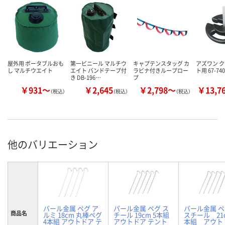
屋外用 ポータブルおも
第一ビニール マルチウ
キャプテンスタッグ カ
アズワン 
し マルチウエイト
エイト バンドテープ付
ラビナ付きループロー
ト用 67-740
き DB-196…
プ
￥931～
￥2,645
￥2,798～
￥13,7
（税込）
（税込）
（税込）
他のバリエーション
パール金属 ペグ ア
パール金属 ペグ ス
パール金属 
商品名
ルミ 18cm 丸棒ペグ
チール 19cm 5本組
スチール 21
4本組 アウトドア テ
アウトドア テント
本組 アウ