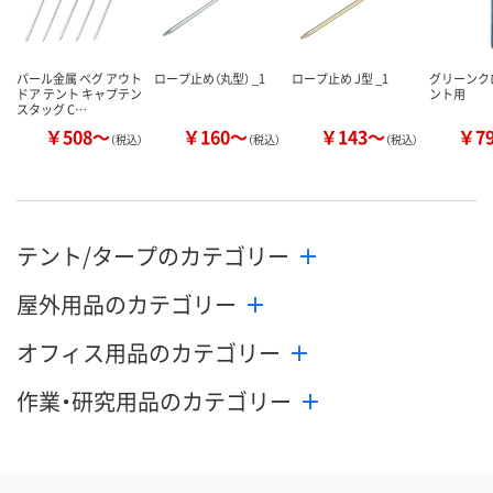
パール金属 ペグ アウト
ロープ止め（丸型） _1
ロープ止め J型 _1
グリーンク
ドア テント キャプテン
ント用
スタッグ C…
￥508～
￥160～
￥143～
￥7
（税込）
（税込）
（税込）
テント/タープのカテゴリー
屋外用品のカテゴリー
オフィス用品のカテゴリー
作業・研究用品のカテゴリー