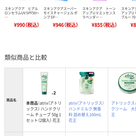
スキンアクア ヒアル
スキンアクアスーパー
スキンアクア トーン
スキンア
ロンセラムUV SPF50+・
モイスチャージェル ポ
アップＵＶエッセンス
アップＵ
…
ンプ SP…
ラベンダー …
ブルー 7
¥990（税込）
¥946（税込）
¥855（税込）
¥
類似商品と比較
商品名
本商品：
atrix（アトリ
atrix（アトリックス）
アトリックス
ックス） ハンドクリ
ハンドミルク 無香
クリーム 大
ーム チューブ 50g 1
料 詰め替え160mL
王
セット（2個入） 花王
花王