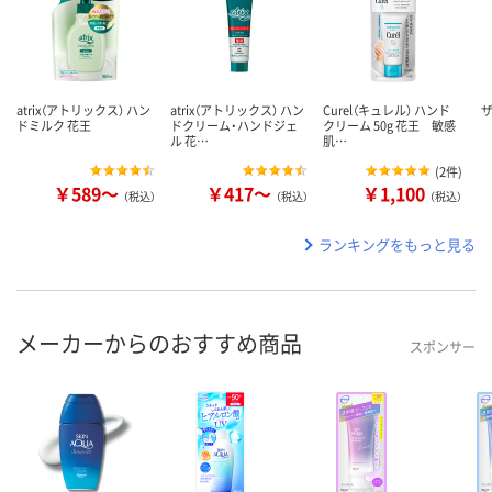
atrix（アトリックス） ハン
atrix（アトリックス） ハン
Curel（キュレル） ハンド
ドミルク 花王
ドクリーム・ハンドジェ
クリーム 50g 花王 敏感
ル 花…
肌…
(
2件
)
￥589～
￥417～
￥1,100
（税込）
（税込）
（税込）
ランキングをもっと見る
メーカーからのおすすめ商品
スポンサー