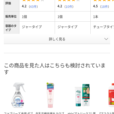
評価
4.2
4.2
4.5
（
43件
）
（
10件
）
（
18件
）
1個
1個
1本
販売単位
容器のタ
ジャータイプ
ジャータイプ
チューブタイ
イプ
詳しく見る
ジャータイプ
ビューティーチャー
チューブタイ
タイプ
ジ
お申込番
392850
WH81125
2357869
号
この商品を見た人はこちらも検討されていま
あり
あり
あり
在庫
す
8月8日（土）
8月9日（日）
8月8日（土）
お届け日
数量
数量
数量
カゴへ
カゴへ
カ
ファブリーズ 布用 ダブ
牛乳石鹸共進社 カウブ
atrix（アトリックス） 薬
【アスクル