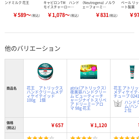
ンドミルク 花王
キャビロンTM ハンド
（Neutrogena） ノルウ
ベール リッ
モイスチャーロー…
ェーフォーミ…
ート製薬
￥589～
￥1,078～
￥831
￥9
（税込）
（税込）
（税込）
他のバリエーション
花王 アトリックス
atrix（アトリックス）
花王 アトリ
商品名
ハンドクリームメデ
夜美容ハンドクリー
メディケイテ
ィケイテイッド
ム ビューティーチ
チューブ 0241
100g 1個
ャージナイトスリペ
ハンド
ア ドリーミーアロ
ム/ハ
マ 98g 花王
2 位
価格
￥657
￥1,120
(税込)