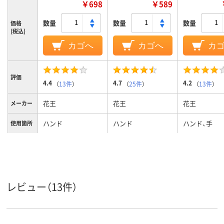
￥698
￥589
数量
数量
数量
価格
(税込)
カゴへ
カゴへ
カ
評価
4.4
4.7
4.2
（
13件
）
（
25件
）
（
13件
）
花王
花王
花王
メーカー
ハンド
ハンド
ハンド、手
使用箇所
クリーム
クリーム
商品タイ
プ
レビュー（13件）