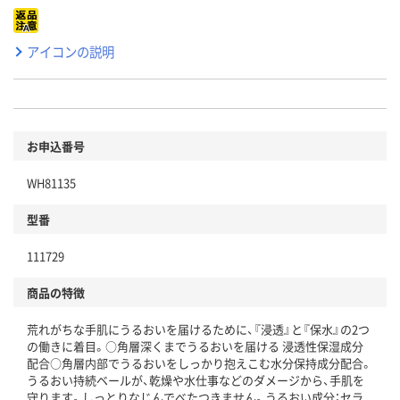
アイコンの説明
お申込番号
WH81135
型番
111729
商品の特徴
荒れがちな手肌にうるおいを届けるために、『浸透』と『保水』の2つ
の働きに着目。○角層深くまでうるおいを届ける 浸透性保湿成分
配合○角層内部でうるおいをしっかり抱えこむ水分保持成分配合。
うるおい持続ベールが、乾燥や水仕事などのダメージから、手肌を
守ります。しっとりなじんでべたつきません。うるおい成分：セラ