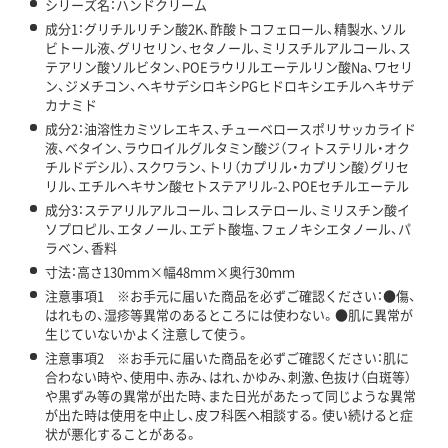
シリーズ名：ハンドクリーム
成分1：グリチルリチン酸2K、酢酸トコフェロール、精製水、ソル
ビトール液、グリセリン、セタノール、ミリスチルアルコール、ス
テアリン酸ソルビタン、POEラウリルエーテルリン酸Na、ワセリ
ン、ジメチコン、ヘキサデシロキシPGヒドロキシエチルヘキサデ
カナミド
成分2：油溶性カミツレエキス、チューベロースポリサッカライド
液、ベタイン、ラウロイルグルタミン酸ジ（フィトステリル・オク
チルドデシル）、スクワラン、トリ（カプリル・カプリン酸）グリセ
リル、エチルヘキサン酸セトステアリル-2、POEセチルエーテル
成分3：ステアリルアルコール、コレステロール、ミリスチン酸イ
ソプロピル、エタノール、エデト酸塩、フェノキシエタノール、パ
ラベン、香料
寸法：高さ130ｍｍ×幅48ｍｍ×奥行30ｍｍ
注意事項1 ※お手元に届いた商品を必ずご確認ください：●傷、
はれもの、湿疹等異常のあるところには使わない。●肌に異常が
生じていないかよく注意して使う。
注意事項2 ※お手元に届いた商品を必ずご確認ください：肌に
合わない時や、使用中、赤み、はれ、かゆみ、刺激、色抜け（白斑等）
や黒ずみ等の異常が出た時、また日光があたって同じような異常
が出た時は使用を中止し、皮フ科医へ相談する。使い続けると症
状が悪化することがある。