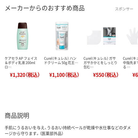
メーカーからのおすすめ商品
スポンサー
ケアセラ AP フェイス
Curel（キュレル） ハン
Curel（キュレル） ガサ
Curel（
＆ボディ乳液 200ml
ドクリーム 50g 花王…
ガサかかとをしっとり
中指先ま
ロ…
包む…
る …
¥1,320（税込）
¥1,100（税込）
¥550（税込）
¥
商品説明
手肌にうるおいを与え、うるおい持続ベールが乾燥や水仕事などのダメ
ージから守ります。（医薬部外品）