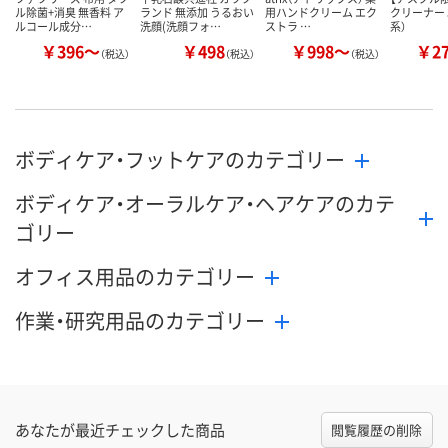
ル除菌+消臭 無香料 ア
ランド 無添加 うるおい
用ハンドクリーム エク
クリーナー 
ルコール成分…
洗顔(洗顔フォ…
ストラ …
系）
￥396～
￥498
￥998～
￥2
（税込）
（税込）
（税込）
ボディケア・フットケアのカテゴリー
ボディケア・オーラルケア・ヘアケアのカテ
ゴリー
オフィス用品のカテゴリー
作業・研究用品のカテゴリー
あなたが最近チェックした商品
閲覧履歴の削除