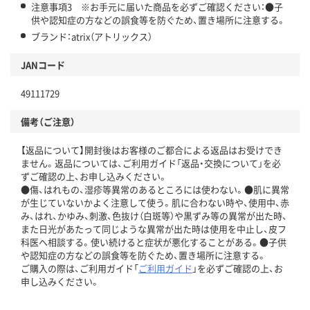
注意事項3 ※お手元に届いた商品を必ずご確認ください：●子
供や認知症の方などの誤食等を防ぐため、置き場所に注意する。
ブランド：atrix（アトリックス）
JANコード
49111729
備考（ご注意）
【返品について】開封後はお客様のご都合による返品はお受けでき
ません。返品については、ご利用ガイド「返品・交換について」を必
ずご確認の上、お申し込みください。
●傷、はれもの、湿疹等異常のあるところには使わない。●肌に異常
が生じていないかよく注意して使う。肌に合わない時や、使用中、赤
み、はれ、かゆみ、刺激、色抜け（白斑等）や黒ずみ等の異常が出た時、
また日光があたって同じような異常が出た時は使用を中止し、皮フ
科医へ相談する。使い続けると症状が悪化することがある。●子供
や認知症の方などの誤食等を防ぐため、置き場所に注意する。
ご購入の際は、ご利用ガイド「
ご利用ガイド
」を必ずご確認の上、お
申し込みください。