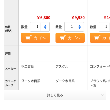
￥6,800
￥9,980
￥14
数量
数量
数量
価格
(税込)
カゴへ
カゴへ
カ
評価
不二貿易
アスクル
コンフォート
メーカー
ダーク木目系
ダーク木目系
ブラウン系、
カラーグ
ループ
ト系
詳しく見る
平机
平机
商品区分
14.3kg
質量