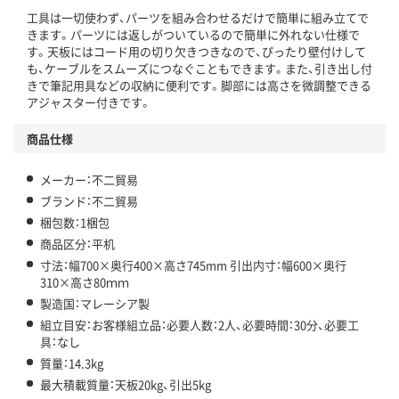
工具は一切使わず、パーツを組み合わせるだけで簡単に組み立てで
きます。パーツには返しがついているので簡単に外れない仕様で
す。天板にはコード用の切り欠きつきなので、ぴったり壁付けして
も、ケーブルをスムーズにつなぐこともできます。また、引き出し付
きで筆記用具などの収納に便利です。脚部には高さを微調整できる
アジャスター付きです。
商品仕様
メーカー：不二貿易
ブランド：不二貿易
梱包数：1梱包
商品区分：平机
寸法：幅700×奥行400×高さ745mm 引出内寸：幅600×奥行
310×高さ80ｍｍ
製造国：マレーシア製
組立目安：お客様組立品：必要人数：2人、必要時間：30分、必要工
具：なし
質量：14.3kg
最大積載質量：天板20kg、引出5kg