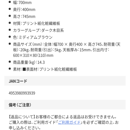
幅：700mm
奥行：400mm
高さ：745mm
材質：プリント紙化粧繊維板
カラーグループ：ダーク木目系
色：ミディアムブラウン
商品サイズ（mm）：全体：幅700 × 奥行400 × 高さ745、耐荷重（天
板）：20kg、耐荷重（引出）：5kg、天板厚み：15mm、引出内寸：
600×310×80（110）mm
商品重量（kg）：14.3
素材：■表面材：プリント紙化粧繊維板
JANコード
4953980993939
備考（ご注意）
【返品について】お客様のご都合による返品はお受けできません。
ご購入の際は、ご利用ガイド「
ご利用ガイド
」を必ずご確認の上、お
申し込みください。