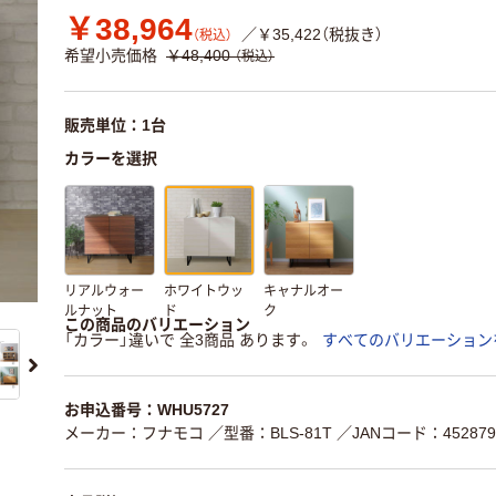
￥38,964
／￥35,422（税抜き）
（税込）
希望小売価格
￥48,400
（税込）
販売単位：1台
カラーを選択
リアルウォー
ホワイトウッ
キャナルオー
ルナット
ド
ク
この商品のバリエーション
「カラー」違いで 全3商品 あります。
すべてのバリエーション
お申込番号：WHU5727
メーカー：フナモコ
／型番：BLS-81T
／JANコード：4528793