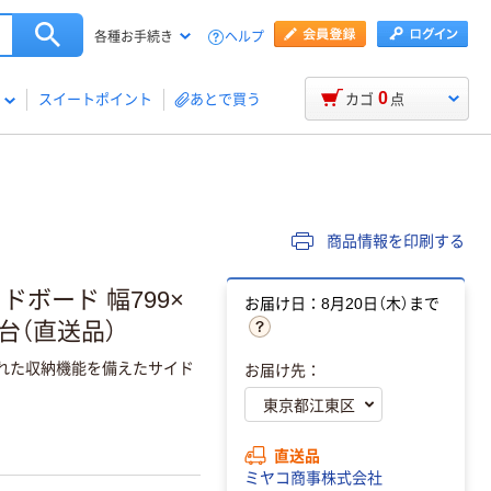
ヘルプ
各種お手続き
0
スイートポイント
あとで買う
カゴ
点
商品情報を印刷する
イドボード 幅799×
お届け日：8月20日（木）まで
1台（直送品）
れた収納機能を備えたサイド
お届け先：
直送品
ミヤコ商事株式会社