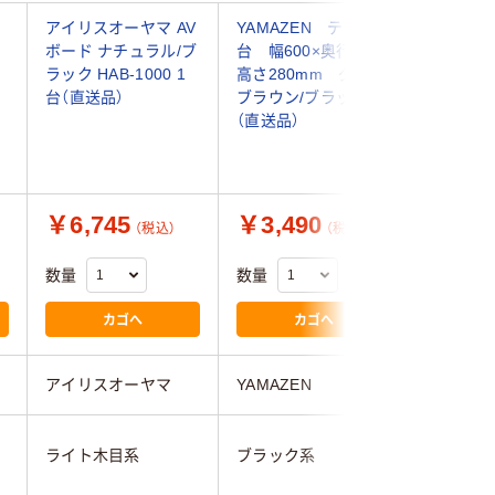
ス
アイリスオーヤマ AV
YAMAZEN テレビ
アイリス
ボード ナチュラル/ブ
台 幅600×奥行395×
レビ台 T
ラック HAB-1000 1
高さ280mm ダーク
100cm 
台（直送品）
ブラウン/ブラック
ープンタイ
（直送品）
100 ブ
（直送品）
￥6,745
￥3,490
￥8,7
（税込）
（税込）
数量
数量
数量
カゴへ
カゴへ
アイリスオーヤマ
YAMAZEN
アイリス
ライト木目系
ブラック系
ブラウン