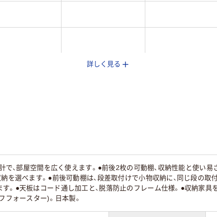
詳しく見る
030ｇ
約2350ｇ
約3710g
ム設計で、部屋空間を広く使えます。●前後2枚の可動棚、収納性能と使い
収納を選べます。●前後可動棚は、段差取付けで小物収納に、同じ段の取付
ます。●天板はコード通し加工と、脱落防止のフレーム仕様。●収納家具
エフフォースター)。日本製。