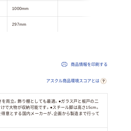
1000mm
1000mm
297mm
390mm
300mm
488mm
約7.14kg
4.4kg
17.04kg
商品情報を印刷する
アスクル商品環境スコアとは
易さを両立。飾り棚としても最適。●ガラス戸と板戸の二
けで大物が収納可能です。●スチール脚は高さ15cm。
を得意とする国内メーカーが、企画から製造まで行って