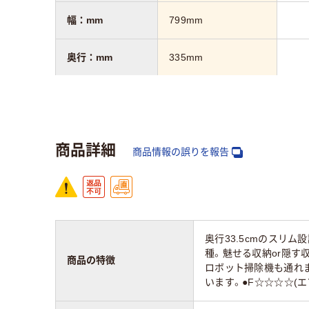
幅：mm
799mm
奥行：mm
335mm
高さ：mm
750mm
質量
22kg
約3
商品詳細
商品情報の誤りを報告
奥行33.5cmのスリ
種。魅せる収納or隠す
商品の特徴
ロボット掃除機も通れ
います。●F☆☆☆☆(