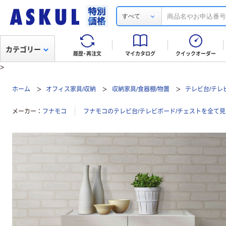
すべて
カテゴリー
履歴・再注文
マイカタログ
クイックオーダー
>
ホーム
オフィス家具/収納
収納家具/食器棚/物置
テレビ台/テレ
メーカー
フナモコ
フナモコのテレビ台/テレビボード/チェストを全て見