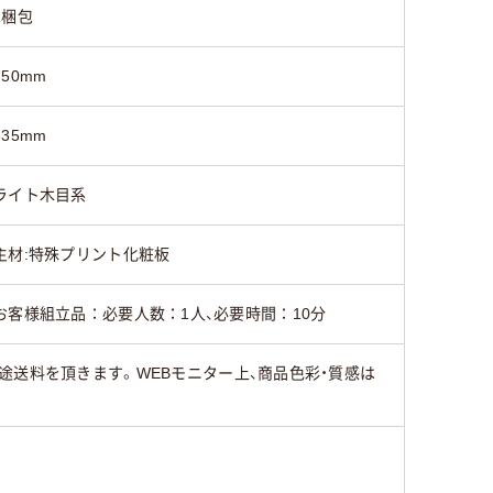
1梱包
750mm
335mm
ライト木目系
主材:特殊プリント化粧板
お客様組立品：必要人数：1人、必要時間：10分
途送料を頂きます。WEBモニター上、商品色彩・質感は