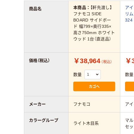
本商品：
【軒先渡し】
アイ
商品名
フナモコ SIDE
リム
BOARD サイドボー
324
ド 幅799×奥行335×
高さ750mm ホワイト
ウッド 1台（直送品）
￥38,964
￥3
価格（税込）
（税込）
数量
数量
カゴへ
メーカー
フナモコ
アイ
カラーグループ
マル
ライト木目系
セッ