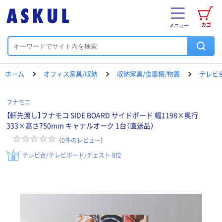
カゴ
メニュー
ホーム
オフィス家具/収納
収納家具/食器棚/物置
テレビ
フナモコ
【軒先渡し】フナモコ SIDE BOARD サイドボード 幅1198×奥行
333×高さ750mm キャナルオーク 1台（直送品）
（
0
件のレビュー
）
テレビ台/テレビボード/チェスト 8位