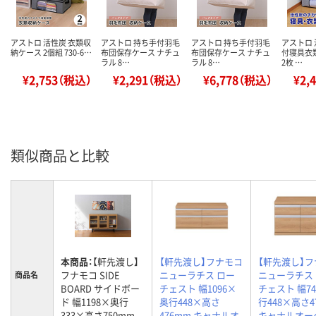
アストロ 活性炭 衣類収
アストロ 持ち手付羽毛
アストロ 持ち手付羽毛
アストロ 
納ケース 2個組 730-6…
布団保存ケース ナチュ
布団保存ケース ナチュ
付寝具衣
ラル 8…
ラル 8…
2枚 …
¥2,753（税込）
¥2,291（税込）
¥6,778（税込）
¥2,
類似商品と比較
本商品：
【軒先渡し】
【軒先渡し】フナモコ
【軒先渡し】
フナモコ SIDE
ニューラチス ロー
ニューラチス
商品名
BOARD サイドボー
チェスト 幅1096×
チェスト 幅7
ド 幅1198×奥行
奥行448×高さ
行448×高さ4
333×高さ750mm
476mm キャナルオ
キャナルオー