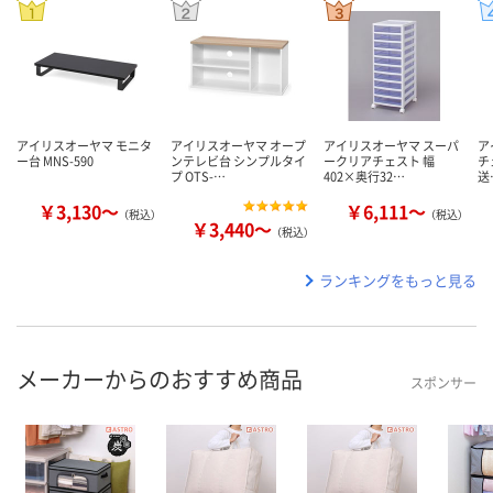
アイリスオーヤマ モニタ
アイリスオーヤマ オープ
アイリスオーヤマ スーパ
ア
ー台 MNS-590
ンテレビ台 シンプルタイ
ークリアチェスト 幅
チ
プ OTS-…
402×奥行32…
送
￥3,130～
￥6,111～
（税込）
（税込）
￥3,440～
（税込）
ランキングをもっと見る
メーカーからのおすすめ商品
スポンサー