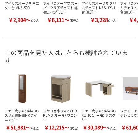
アイリスオーヤマ モニ
アイリスオーヤマ スー
アイリスオーヤマ スリ
アイリスオ
ター台 MNS-590
パークリアチェスト 幅
ムチェスト NSS-323 1
ムチェスト N
402×奥行32…
台（直送…
台（直送…
￥2,904～
￥6,111～
￥3,228
￥4,
（税込）
（税込）
（税込）
この商品を見た人はこちらも検討されていま
す
ミヤコ商事 upside DO
ミヤコ商事 upside DO
ミヤコ商事 upside DO
フナモコ TV
スリム食器棚MK ダイ
RUMO（ルーモ） ワゴン
RUMO（ルーモ） デスク
テレビカウン
ニング…
…
&…
￥51,881～
￥12,215～
￥30,089～
￥61,6
（税込）
（税込）
（税込）