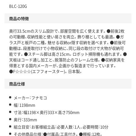
BLC-120G
商品の特徴
奥行33.5cmのスリム設計で、部屋空間を広く使えます。●前後2枚
の可動棚、収納性能と使い易さを両立。飾り棚としても最適。●ガ
ラス戸と板戸の二種。魅せる収納or隠す収納を選べます。●前後可
動棚は、段差取付けで小物収納に、同じ段の取付けで大物が収納可
能です。●スチール脚は高さ15cm。ロボット掃除機も通れます。●
天板はコード通し加工と、脱落防止のフレーム仕様。●収納家具を
得意とする国内メーカーが、企画から製造まで行っています。
●F☆☆☆☆(エフフォースター)。日本製。
商品仕様
メーカー：フナモコ
幅：1198mm
寸法：幅1198×奥行333×高さ750mm
奥行：333mm
組立目安：お客様組立品：必要人数：1人、必要時間：10分
その他商品仕様：●付属品:工具付き。●棚板:12枚。