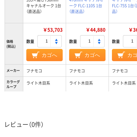
キャナルオーク 1台
ーク FLC-110S 1台
FLC-75S 1台
（直送品）
（直送品）
品）
￥53,703
￥44,880
￥36
数量
数量
数量
価格
(税込)
カゴへ
カゴへ
カ
フナモコ
フナモコ
フナモコ
メーカー
カラーグ
ライト木目系
ライト木目系
ライト木目系
ループ
22kg
28kg
25kg
質量
レビュー（0件）