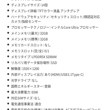
ディスプレイサイズ：14型
ディスプレイ詳細：TFTカラー液晶 アンチグレア
ハードウェアセキュリティ：セキュリティスロット/顔認証対応
カメラ/指紋センサー
プロセッサーテクノロジー：インテルCore Ultra プロセッサー
メインメモリ(最大)：32GB
メインメモリ(標準)：32GB
メモリカードスロット：なし
メモリスロット(空/全)：0/1
メモリタイプ：LPDDR5X SDRAM
リカバリ用データ保存場所：SSD
解像度：1920×1200
外部ディスプレイ出力：あり(HDMI/USB3.1Type-C)
光学ドライブ：なし
国際エネルギースター：登録
最大消費電力：65W
対応SIMサイズ：なし
電気通信事業法：適合
電気用品安全法(備考)：（本体は対象外、ACアダプター・ACコード