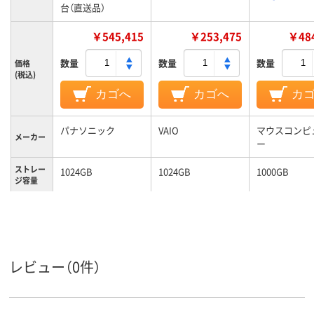
台（直送品）
￥545,415
￥253,475
￥484
数量
数量
数量
価格
(税込)
カゴへ
カゴへ
カ
パナソニック
VAIO
マウスコンピ
メーカー
ー
ストレー
1024GB
1024GB
1000GB
ジ容量
レビュー（0件）