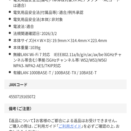
は適合）
電気用品安全法(付属品等)：適合/例外承認
電気用品安全法(本体)：非対象
電波法：適合
法規関連確認日：2026/3/2
本体サイズ(H×W×D)：19.9mm×314.4mm×223.4mm
本体重量：1039g
無線LAN：Wi-Fi 7 対応 IEEE802.11a/b/g/n/ac/ax/be（6GHzチャ
ンネル帯含む）準拠（5GHzチャンネル帯：W52/W53/W56）
WPA3、WPA2-AES/TKIP対応
有線LAN：1000BASE-T / 100BASE-TX / 10BASE-T
JANコード
4550719165072
備考（ご注意）
【返品について】お客様のご都合による返品はお受けできません。
ご購入の際は、ご利用ガイド「
ご利用ガイド
」を必ずご確認の上、お