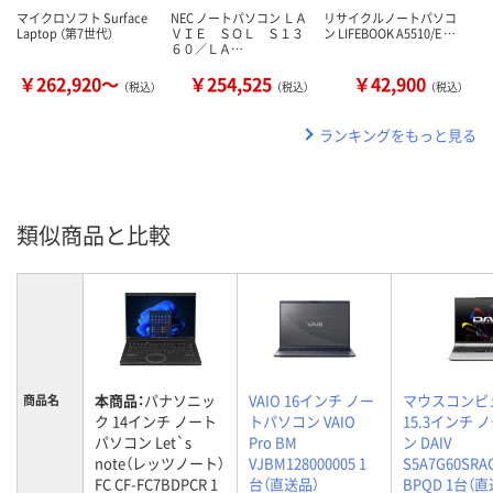
マイクロソフト Surface
NEC ノートパソコン ＬＡ
リサイクルノートパソコ
Laptop （第7世代）
ＶＩＥ ＳＯＬ Ｓ１３
ン LIFEBOOK A5510/E …
６０／ＬＡ…
￥262,920～
￥254,525
￥42,900
（税込）
（税込）
（税込）
ランキングをもっと見る
類似商品と比較
本商品：
パナソニッ
VAIO 16インチ ノー
マウスコンピ
商品名
ク 14インチ ノート
トパソコン VAIO
15.3インチ
パソコン Let`s
Pro BM
ン DAIV
note（レッツノート）
VJBM128000005 1
S5A7G60SRA
FC CF-FC7BDPCR 1
台（直送品）
BPQD 1台（