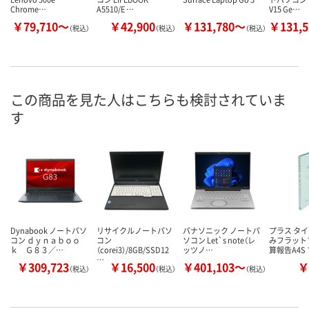
Chrome…
A5510/E …
V15 Ge…
￥79,710～
￥42,900
￥131,780～
￥131,
（税込）
（税込）
（税込）
この商品を見た人はこちらも検討されていま
す
Dynabook ノートパソ
リサイクルノートパソ
パナソニック ノートパ
プラス タ
コン ｄｙｎａｂｏｏ
コン
ソコン Let`s note（レ
みフラット
ｋ Ｇ８３／…
（corei3）/8GB/SSD12
ッツノ…
算報告A4S
…
￥309,723
￥16,500
￥401,103～
￥
（税込）
（税込）
（税込）