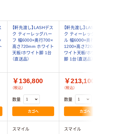
ス
【軒先渡し】LASHデス
【軒先渡し】LASHデス
【軒先渡し
ー
ク ティーレッグハー
ク ティーレッグホー
ク ティ
×
フ 幅6000×奥行700×
ル 幅6000×奥行
ル 幅60
ト
高さ720mm ホワイト
1200×高さ720mm ホ
1400×高
天板/ホワイト脚 1台
ワイト天板/ホワイト
ワイト天
（直送品）
脚 1台（直送品）
脚 1台（
￥136,800
￥213,100
￥256
（税込）
（税込）
（税込）
数量
数量
数量
カゴへ
カゴへ
スマイル
スマイル
スマイル