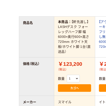
本商品：
【軒先渡し】
【ア
商品名
LASHデスク フォー
ーキ
レッグハーフ脚 幅
フリ
6000×奥行600×高さ
し無
720mm ホワイト天
600
板/ホワイト脚 1台（直
720
送品）
￥123,200
￥2
価格（税込）
（税込）
（税込
数量
数量
カゴへ
メーカー
スマイル
イト