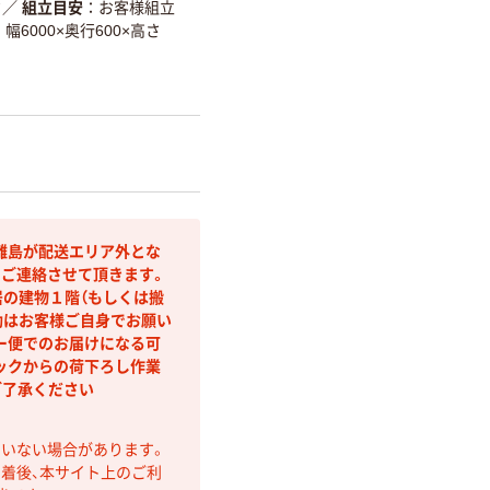
ク
／
組立目安
お客様組立
幅6000×奥行600×高さ
離島が配送エリア外とな
りご連絡させて頂きます。
居の建物１階（もしくは搬
動はお客様ご自身でお願い
ー便でのお届けになる可
ックからの荷下ろし作業
ご了承ください
ていない場合があります。
着後、本サイト上のご利