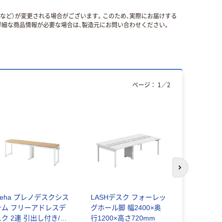
国など）が変更される場合がございます。このため、実際にお届けする
細な商品情報が必要な場合は、製造元にお問い合わせください。
ページ：
1
／
2
次のスライド
Ceha プレノデスクシス
LASHデスク フォーレッ
スマイル L
テム フリーアドレスデ
グホール脚 幅2400×奥
ュ)デスク 
スク 2連 引出し付き/無
行1200×高さ720mm
720mm