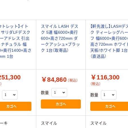
ウトレット】イト
スマイル LASH デス
【軒先渡し】LASHデ
 サリダLFデスク
ク 5連 幅6000×奥行
ク ティーレッグハ
ーアドレス 引出
600×高さ720mm ダ
フ 幅6000×奥行600
 ナチュラル 幅
ークアッシュ×ブラッ
高さ720mm ホワイ
0×奥行1400×高さ
ク 1台（取寄品）
天板/ホワイト脚 1台
mm 1台
（直送品）
51,300
￥116,300
￥84,860
（税込）
）
（税込）
数量
数量
カゴへ
カゴへ
カゴへ
ーキ
スマイル
スマイル