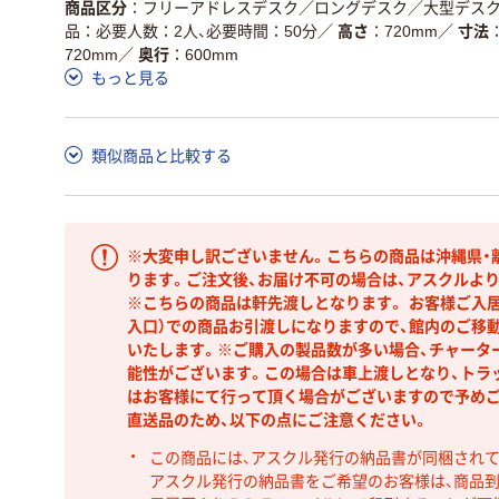
商品区分
フリーアドレスデスク／ロングデスク／大型デス
品：必要人数：2人、必要時間：50分
／
高さ
720mm
／
寸法
720mm
／
奥行
600mm
もっと見る
類似商品と比較する
※大変申し訳ございません。こちらの商品は沖縄県・
ります。ご注文後、お届け不可の場合は、アスクルよ
※こちらの商品は軒先渡しとなります。 お客様ご入
入口）での商品お引渡しになりますので、館内のご移
いたします。※ご購入の製品数が多い場合、チャータ
能性がございます。この場合は車上渡しとなり、トラ
はお客様にて行って頂く場合がございますので予め
直送品のため、以下の点にご注意ください。
この商品には、アスクル発行の納品書が同梱され
アスクル発行の納品書をご希望のお客様は、商品到