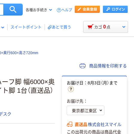
ヘルプ
各種お手続き
0
スイートポイント
あとで買う
カゴ
点
×奥行600×高さ720mm
商品情報を印刷する
ーフ脚 幅6000×奥
お届け日：8月3日（月）まで
イト脚 1台（直送品）
お届け先：
デスク
直送品
株式会社スマイル
この出荷元の商品は商品代金