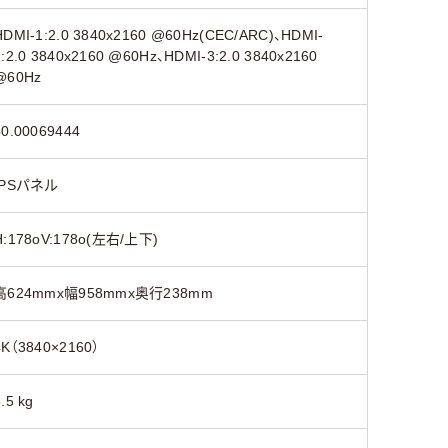
HDMI-1:2.0 3840x2160 @60Hz(CEC/ARC)、HDMI-
2:2.0 3840x2160 @60Hz、HDMI-3:2.0 3840x2160
@60Hz
50.00069444
IPSパネル
H:178oV:178o(左右/上下)
高624mmx幅958mmx奥行238mm
4K（3840×2160）
.5 kg