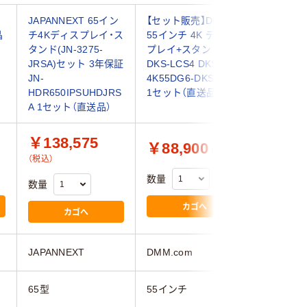
JAPANNEXT 65イン
【セット販売】DMM
43インチ
晶
チ4Kディスプレイ・ス
55インチ 4K ディス
デジタル
タンド(JN-3275-
プレイ+スタンド
ディスプ
JRSA)セット 3年保証
DKS-LCS4 DKS-
(3840x2
JN-
4K55DG6-DKS-LCS4
SB/VGA/I
HDR650IPSUHDJRS
1セット（直送品）
SI43UH
A 1セット（直送品）
品）
￥138,575
￥88,900
￥89,
（税込）
（税込）
数量
数量
数量
カゴへ
カゴへ
JAPANNEXT
DMM.com
JAPANN
65型
55インチ
43