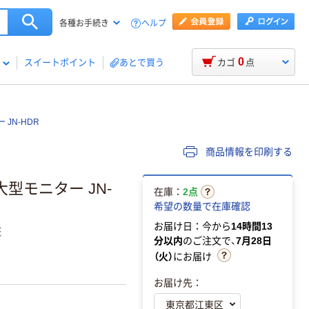
ヘルプ
各種お手続き
0
スイートポイント
あとで買う
カゴ
点
 JN-HDR
商品情報を印刷する
 大型モニター JN-
在庫：
2点
希望の数量で在庫確認
お届け日：今から
14時間13
証
分以内
のご注文で、
7月28日
（火）
にお届け
お届け先：