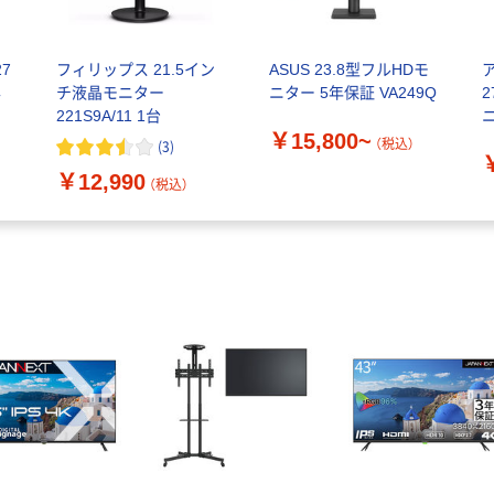
27
フィリップス 21.5イン
ASUS 23.8型フルHDモ
昇
チ液晶モニター
ニター 5年保証 VA249Q
221S9A/11 1台
￥15,800~
A
（税込）
(
3
)
￥12,990
（税込）