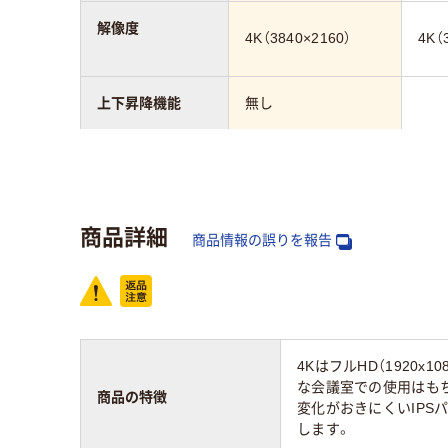
解像度
4K（3840×2160）
4K（
上下昇降機能
無し
パネルタイプ
IPSパネル
IP
画面回転機能
無し
商品詳細
商品情報の誤りを報告
カラーグループ
ブラック系
4KはフルHD（1920
な会議室での使用はも
商品の特徴
変化がおきにくいIPS
します。