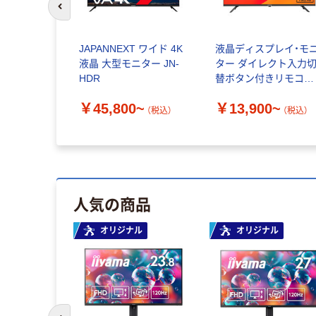
前のスライドへ
・ヤマカワ
JAPANNEXT ワイド 4K
液晶ディスプレイ・モ
ングテーブ
液晶 大型モニター JN-
ター ダイレクト入力
HDR
替ボタン付きリモコン
付属/キャスター付き
￥45,800~
￥13,900~
ニタースタンド
（税込）
（税込）
0~
YAMAZEN
（税込）
人気の商品
オリジナル
オリジナル