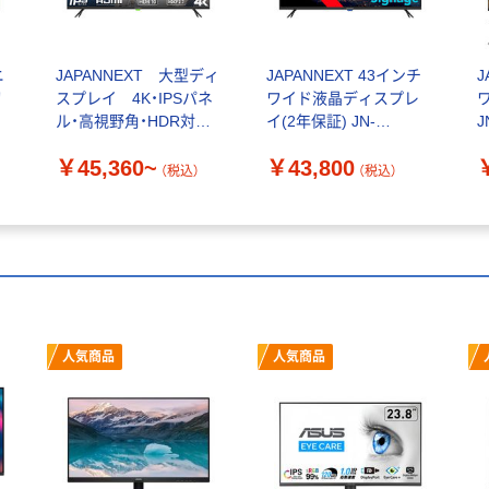
ニ
JAPANNEXT 大型ディ
JAPANNEXT 43インチ
J
切
スプレイ 4K・IPSパネ
ワイド液晶ディスプレ
ル・高視野角・HDR対応・
イ(2年保証) JN-
J
モ
3年保証
IPS43FHD2-U 1台
￥45,360~
￥43,800
（税込）
（税込）
人気商品
人気商品