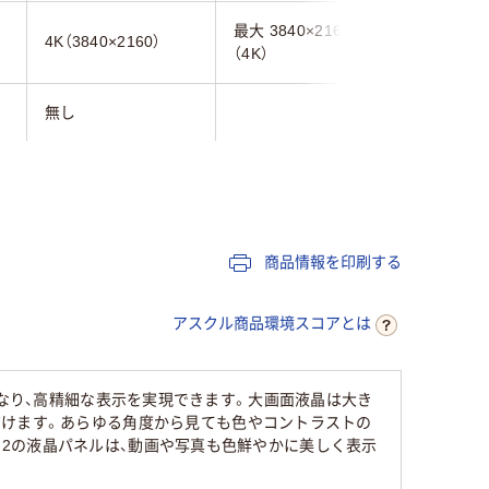
最大 3840×2160
4K（3840×2160）
3840×21
（4K）
無し
IPSパネル
VA
IPS（AD
無し
商品情報を印刷する
ブラック系
アスクル商品環境スコアとは
像度となり、高精細な表示を実現できます。大画面液晶は大き
だけます。あらゆる角度から見ても色やコントラストの
d/m2の液晶パネルは、動画や写真も色鮮やかに美しく表示