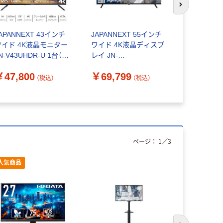
次のスライド
APANNEXT 43インチ
JAPANNEXT 55インチ
JAPANNE
ワイド 4K液晶モニター
ワイド 4K液晶ディスプ
タースタンド
N-V43UHDR-U 1台（直
レイ JN-
ンチ対応 JN
送品）
HDR55IPSUHD-M 1台
JRSA 1
￥47,800
￥69,799
￥19,80
（直送品）
（税込）
（税込）
ページ：
1
／
3
人気商品
人気商品