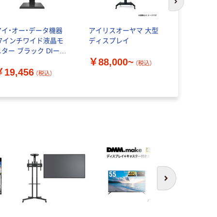
次のスライド
アイ・オー・データ機器
アイリスオーヤマ 大型
フィリップス
27インチワイド液晶モ
ディスプレイ
チ液晶モニ
ニター ブラック DIー
241S9A/11
￥88,000~
271DB 1台
（税込）
￥19,456
￥16,14
（税込）
次へ