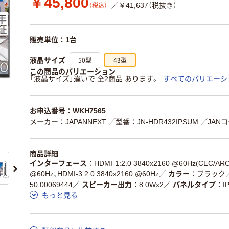
￥45,800
／￥41,637（税抜き）
（税込）
販売単位：1台
50型
43型
液晶サイズ
この商品のバリエーション
「液晶サイズ」違いで 全2商品 あります。
すべてのバリエーシ
お申込番号：WKH7565
メーカー：JAPANNEXT
／型番：JN-HDR432IPSUM
／JANコ
商品詳細
インターフェース
HDMI-1:2.0 3840x2160 @60Hz(CEC/ARC
@60Hz、HDMI-3:2.0 3840x2160 @60Hz
／
カラー
ブラック
50.00069444
／
スピーカー出力
8.0Wx2
／
パネルタイプ
I
もっと見る