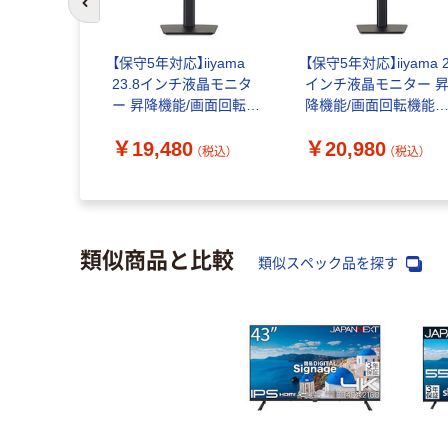
前のスライドへ
【保守5年対応】iiyama
【保守5年対応】iiyama 
23.8インチ液晶モニタ
インチ液晶モニター 
ー 昇降機能/画面回転機
降機能/画面回転機能
能 USBハブ付き
USBハブ付き
￥19,480
￥20,980
XB2493HSU-B1J アス
XB2793HSU-B1J アス
（税込）
（税込）
クル オリジナル
クル オリジナル
類似商品と比較
類似スペック品を探す