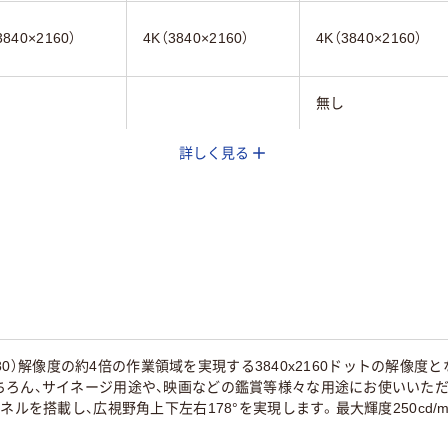
3840×2160）
4K（3840×2160）
4K（3840×2160）
無し
詳しく見る
Sパネル
IPSパネル
IPSパネル
無し
ブラック系
x1080）解像度の約4倍の作業領域を実現する3840x2160ドットの解
ちろん、サイネージ用途や、映画などの鑑賞等様々な用途にお使いいた
パネルを搭載し、広視野角上下左右178°を実現します。最大輝度250c