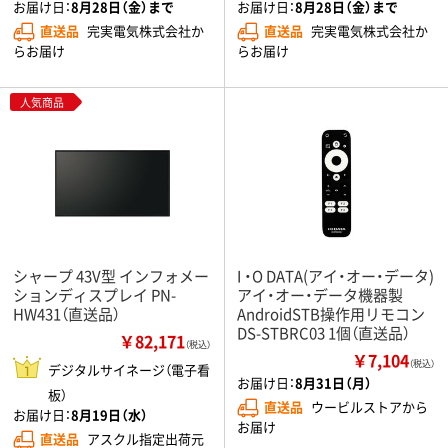
お届け日：
8月28日（金）まで
お届け日：
8月28日（金）まで
直送品
完実電気株式会社か
直送品
完実電気株式会社か
らお届け
らお届け
人気商品
シャープ 43V型 インフォメー
I ・O DATA(アイ・オー・データ)
ションディスプレイ PN-
アイ・オー・データ機器製
HW431（直送品）
AndroidSTB操作用リモコン
DS-STBRC03 1個（直送品）
￥82,171
（税込）
￥7,104
（税込）
デジタルサイネージ（電子看
お届け日：
8月31日（月）
板）
直送品
ウービルストアから
お届け日：
8月19日（水）
お届け
直送品
アスクル指定出荷元