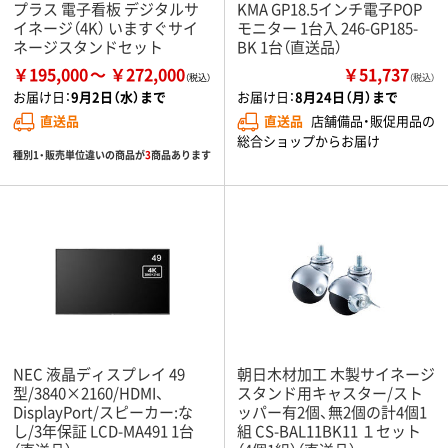
プラス 電子看板 デジタルサ
KMA GP18.5インチ電子POP
イネージ（4K） いますぐサイ
モニター 1台入 246-GP185-
ネージスタンドセット
BK 1台（直送品）
￥195,000
￥272,000
￥51,737
（税込）
お届け日：
9月2日（水）まで
お届け日：
8月24日（月）まで
直送品
直送品
店舗備品・販促用品の
総合ショップからお届け
種別1・販売単位違いの商品が
3
商品あります
NEC 液晶ディスプレイ 49
朝日木材加工 木製サイネージ
型/3840×2160/HDMI、
スタンド用キャスター/スト
DisplayPort/スピーカー:な
ッパー有2個、無2個の計4個1
し/3年保証 LCD-MA491 1台
組 CS-BAL11BK11 １セット