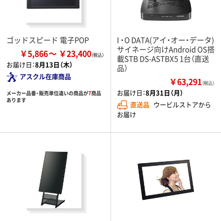
ゴッドスピード 電子POP
I ・O DATA(アイ・オー・データ)
サイネージ向けAndroid OS搭
￥5,866
￥23,400
載STB DS-ASTBX5 1台（直送
お届け日：
8月13日（木）
品）
アスクル在庫商品
￥63,291
（税込）
お届け日：
8月31日（月）
メーカー品番・販売単位違いの商品が
7
商品
あります
直送品
ウービルストアから
お届け