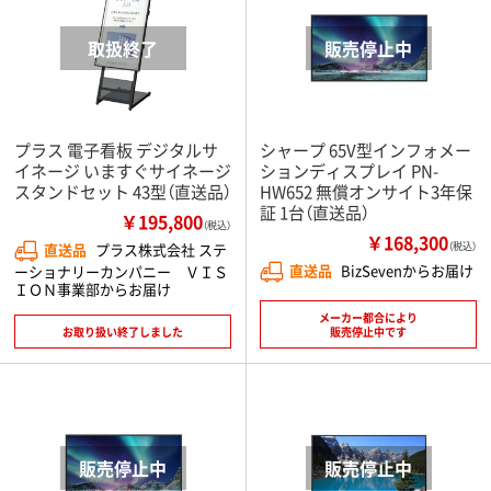
プラス 電子看板 デジタルサ
シャープ 65V型インフォメー
イネージ いますぐサイネージ
ションディスプレイ PN-
スタンドセット 43型（直送品）
HW652 無償オンサイト3年保
証 1台（直送品）
￥195,800
（税込）
￥168,300
直送品
プラス株式会社 ステ
（税込）
直送品
BizSevenからお届け
ーショナリーカンパニー ＶＩＳ
ＩＯＮ事業部からお届け
メーカー都合により
お取り扱い終了しました
販売停止中です