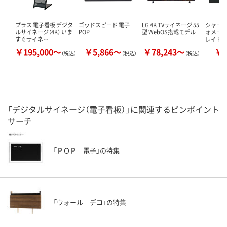
プラス 電子看板 デジタ
ゴッドスピード 電子
LG 4K TVサイネージ 55
シャープ 
ルサイネージ（4K） いま
POP
型 WebOS搭載モデル
ォメー
すぐサイネ…
レイ PN
￥195,000～
￥5,866～
￥78,243～
￥8
（税込）
（税込）
（税込）
「デジタルサイネージ（電子看板）」に関連するピンポイント
サーチ
「ＰＯＰ 電子」の特集
「ウォール デコ」の特集