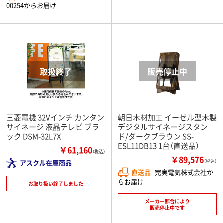
00254からお届け
三菱電機 32Vインチ カンタン
朝日木材加工 イーゼル型木製
サイネージ 液晶テレビ ブラ
デジタルサイネージスタン
ック DSM-32L7X
ド/ダークブラウン SS-
ESL11DB13 1台（直送品）
￥61,160
（税込）
￥89,576
アスクル在庫商品
（税込）
直送品
完実電気株式会社か
らお届け
お取り扱い終了しました
メーカー都合により
販売停止中です