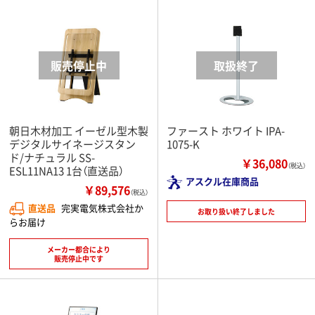
朝日木材加工 イーゼル型木製
ファースト ホワイト IPA-
デジタルサイネージスタン
1075-K
ド/ナチュラル SS-
￥36,080
（税込）
ESL11NA13 1台（直送品）
アスクル在庫商品
￥89,576
（税込）
直送品
完実電気株式会社か
お取り扱い終了しました
らお届け
メーカー都合により
販売停止中です