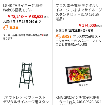
LG 4K TVサイネージ 55型
プラス 電子看板 デジタルサ
WebOS搭載モデル
イネージ いますぐサイネージ
スタンドセット 32型 1台（直
￥78,243
￥88,682
送品）
お届け日：
8月28日（金）まで
￥174,000
（税込）
直送品
お届け日：
8月28日（金）まで
メーカー品番・販売単位違いの商品が
2
商品
直送品
プラス株式会社 ステ
あります
ーショナリーカンパニー ＶＩＳ
ＩＯＮ事業部からお届け
【アウトレット】ファースト
KMA GP32インチ電子POPモ
デジタルサイネージ用スタン
ニター 1台入 246-GP320-BK 1