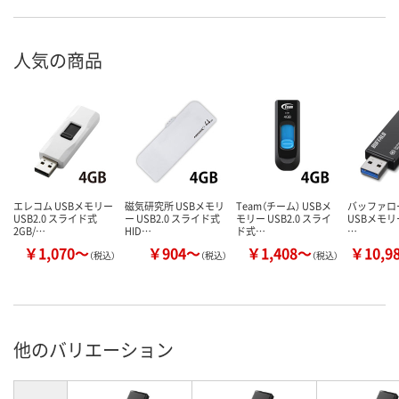
人気の商品
エレコム USBメモリー
磁気研究所 USBメモリ
Team（チーム） USBメ
バッファロー（
USB2.0 スライド式
ー USB2.0 スライド式
モリー USB2.0 スライ
USBメモリー
2GB/…
HID…
ド式…
…
￥1,070～
￥904～
￥1,408～
￥10,9
（税込）
（税込）
（税込）
他のバリエーション