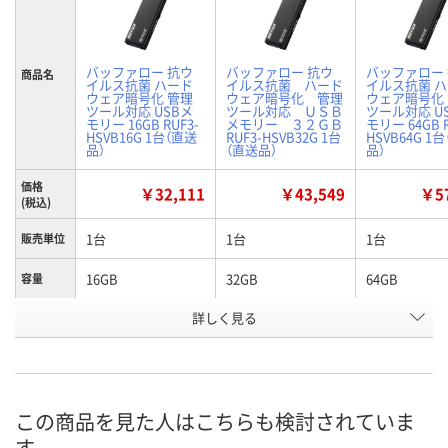
バッファロー 抗ウ
バッファロー 抗ウ
バッファロー
商品名
イルス抗菌 ハード
イルス抗菌 ハード
イルス抗菌 
ウェア暗号化 管理
ウェア暗号化 管理
ウェア暗号化
ツール対応 USBメ
ツール対応 ＵＳＢ
ツール対応 U
モリー 16GB RUF3-
メモリー ３２ＧＢ
モリー 64GB R
HSVB16G 1台（直送
RUF3-HSVB32G 1台
HSVB64G 1
品）
（直送品）
品）
価格
￥32,111
￥43,549
￥57
(税込)
1台
1台
1台
販売単位
16GB
32GB
64GB
容量
お申込番
詳しく見る
WN08459
WN08457
WN08461
号
わずか
在庫
8月19日（水）
お届け日
この商品を見た人はこちらも検討されていま
す