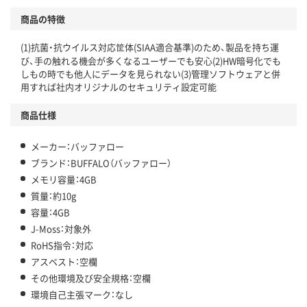
商品の特徴
(1)抗菌・抗ウイルス対応筐体(SIAA適合基準)のため、製品を持ち運
び、手の触れる機会が多くなるユーザーでも安心(2)HW暗号化でも
しもの時でも他人にデータを見られない(3)管理ソフトウェアと併
用すれば社内オリジナルのセキュリティ設定可能
商品仕様
メーカー：バッファロー
ブランド：BUFFALO（バッファロー）
メモリ容量：4GB
質量：約10g
容量：4GB
J-Moss：対象外
RoHS指令：対応
アスベスト：空欄
その他環境及び安全規格：空欄
環境自己主張マーク：なし