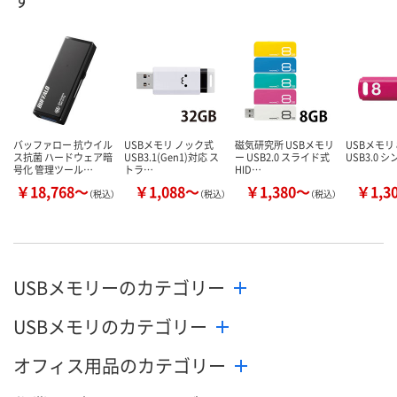
数量
在庫切れです
在庫切れです
（次回入荷日未定）
（次回入荷日未
カゴへ
バッファロー 抗ウイル
USBメモリ ノック式
磁気研究所 USBメモリ
USBメモリ 8
ス抗菌 ハードウェア暗
USB3.1(Gen1)対応 ス
ー USB2.0 スライド式
USB3.0 
号化 管理ツール…
トラ…
HID…
￥18,768～
￥1,088～
￥1,380～
￥1,3
（税込）
（税込）
（税込）
USBメモリーのカテゴリー
USBメモリのカテゴリー
オフィス用品のカテゴリー