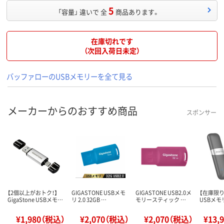
5
「容量」 違いで 全
商品あります。
在庫切れです
（次回入荷日未定）
バッファローのUSBメモリーを全て見る
メーカーからのおすすめ商品
スポンサー
【2個以上がおトク！】
GIGASTONE USBメモ
GIGASTONE USB2.0メ
【在庫限り終
GigaStone USBメモ…
リ 2.0 32GB …
モリースティック …
USBメモリ
¥1,980（税込）
¥2,070（税込）
¥2,070（税込）
¥13,