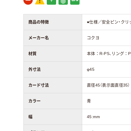
商品の特徴
●仕様／安全ピン・クリ
メーカー名
コクヨ
材質
本体：R-PS、リング：P
外寸法
φ45
カード寸法
直径45（表示面直径35）
カラー
青
幅
45:mm