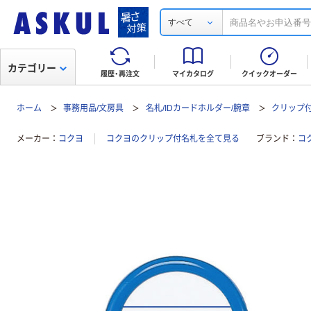
すべて
カテゴリー
履歴・再注文
マイカタログ
クイックオーダー
ホーム
事務用品/文房具
名札/IDカードホルダー/腕章
クリップ
メーカー
コクヨ
コクヨのクリップ付名札を全て見る
ブランド
コ