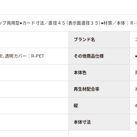
ップ両用型●カード寸法／直径４５（表示面直径３５）●材質／本体：Ｒ
ブランド名
E、透明カバー：R-PET
その他商品仕様
本体色
再生材配合率
縦
本体寸法