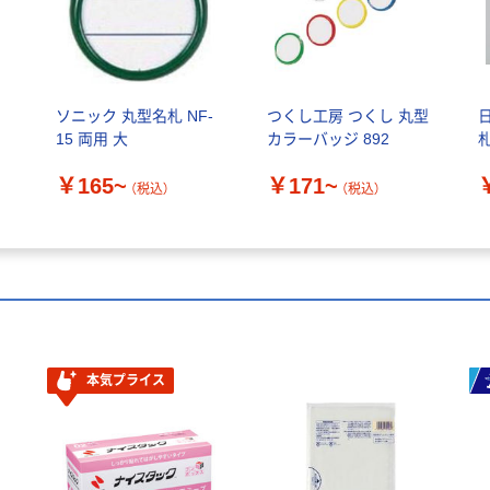
ソニック 丸型名札 NF-
つくし工房 つくし 丸型
15 両用 大
カラーバッジ 892
￥165~
￥171~
（税込）
（税込）
本気プライス