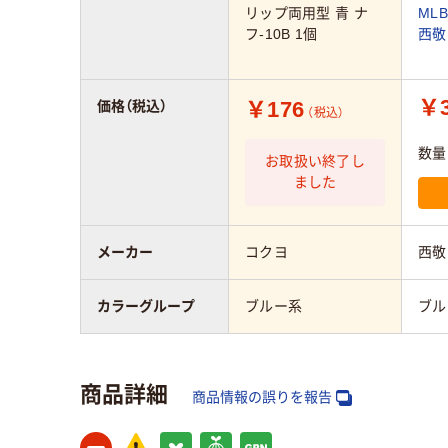
リップ両用型 青 ナ
MLB
フ-10B 1個
西敬
￥3
￥176
価格（税込）
（税込）
数量
お取扱い終了し
ました
メーカー
コクヨ
西敬
カラーグループ
ブルー系
ブル
商品詳細
商品情報の誤りを報告