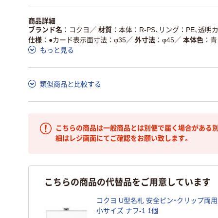
商品詳細
ブランド名
コクヨ
／
材質
本体：R-PS、リング：PE、透明カ
仕様
●カード表示面寸法：φ35
／
外寸法
φ45
／
本体色
青
もっと見る
類似商品と比較する
こちらの商品は一般商品とは別便で届く場合がある別
細はレジ画面にてご確認をお願い致します。
こちらの商品の代替品をご用意しています
コクヨ U型名札 安全ピン・クリップ両用
小サイズ ナフ-1 1個