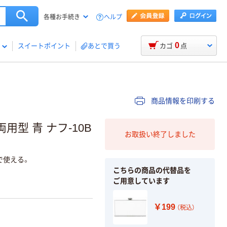
ヘルプ
各種お手続き
0
スイートポイント
あとで買う
カゴ
点
商品情報を印刷する
用型 青 ナフ-10B
お取扱い終了しました
で使える。
こちらの商品の代替品を
ご用意しています
￥199
（税込）