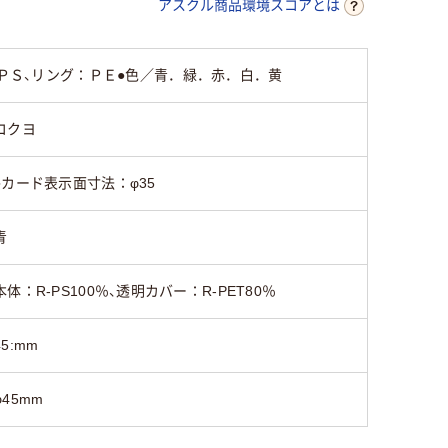
アスクル商品環境スコアとは
-ＰＳ、リング：ＰＥ●色／青．緑．赤．白．黄
コクヨ
●カード表示面寸法：φ35
青
本体：R-PS100％、透明カバー：R-PET80％
45:mm
φ45mm