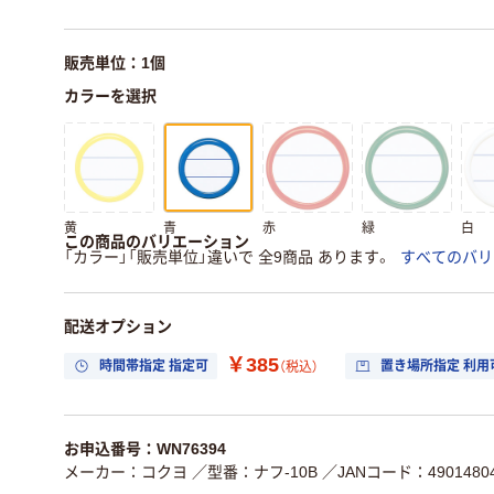
販売単位：1個
カラーを選択
黄
青
赤
緑
白
この商品のバリエーション
「カラー」「販売単位」違いで 全9商品 あります。
すべてのバリ
配送オプション
￥385
時間帯指定 指定可
置き場所指定 利用
（税込）
お申込番号：WN76394
メーカー：コクヨ
／型番：ナフ-10B
／JANコード：49014804