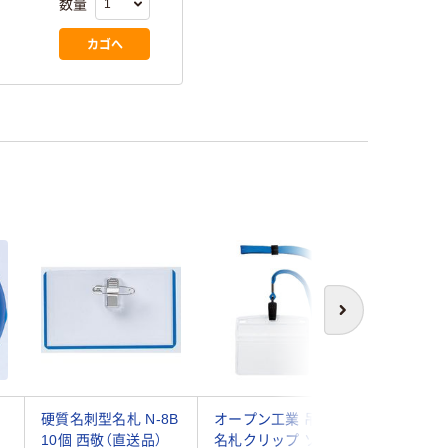
数量
カゴへ
次へ
硬質名刺型名札 N-8B
オープン工業 吊下げ
丸型名札 
10個 西敬（直送品）
名札クリップ ソフト
10個 西