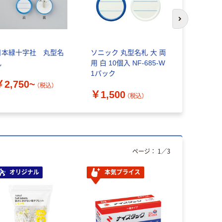
次のスライド
日本緑十字社 丸型名
ソニック 丸型名札 大 両
プラスチッ
札
用 白 10個入 NF-685-W
MA-3 共
1パック
￥2,750~
￥3,300
（税込）
￥1,500
（税込）
ページ：
1
／
3
オリジナル
本気プライス