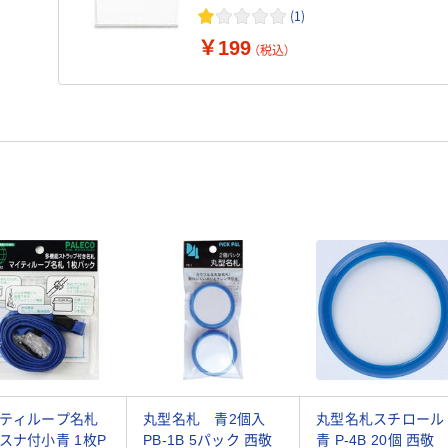
(1)
￥199
（税込）
ティループ名札
丸型名札 青2個入
丸型名札スチロール
スナ付小青 1枚P
PB-1B 5パック 西敬
青 P-4B 20個 西敬