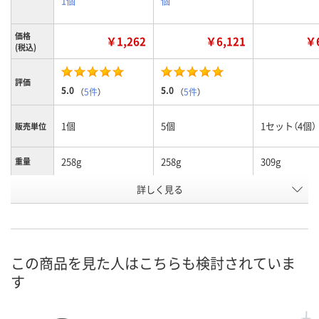
1個
個
価格
￥1,262
￥6,121
￥6
(税込)
評価
5.0
5.0
（
5件
）
（
5件
）
1個
5個
1セット（4個）
販売単位
258g
258g
309g
重量
テープ仕
詳しく見る
JIS1級
JIS1級
尺相当目盛
様
お申込番
1747627
HE76830
N886863
号
この商品を見た人はこちらも検討されていま
あり
あり
入荷待ち
在庫
す
ご注文後、お
8月9日（日）
8月9日（日）
ついてご連絡
お届け日
ます