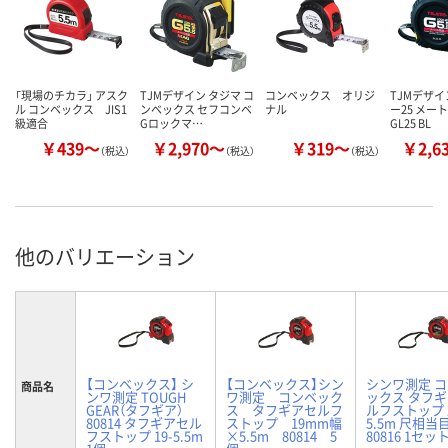
「現場のチカラ」 アスク
TJMデザイン タジマ コ
コンベックス オリジ
TJMデザイ
ル コンベックス JIS1
ンベックス セフコンベ
ナル
ー25 メー
級適合
Gロックマ…
GL25 BL
￥439～
￥2,970～
￥319～
￥2,6
（税込）
（税込）
（税込）
他のバリエーション
【コンベックス】 シ
【コンベックス】シン
シンワ測定 
商品名
ンワ測定 TOUGH
ワ測定 コンベック
ックス タフギ
GEAR（タフギア）
ス タフギアセルフ
ルフストップ 
80814 タフギアセル
ストップ 19mm幅
5.5m 尺相当
フストップ 19-5.5m
×5.5m 80814 5
80816 1セット