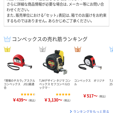
さらに詳細な商品情報が必要な場合は、メーカー等にお問い合
わせください。
また、販売単位における「セット」表記は、箱でのお届けをお約束
するものではありません。あらかじめご了承ください。
コンベックスの売れ筋ランキング
「現場のチカラ」 アスクル
TJMデザイン タジマ コン
コンベックス オリジナ
T
コンベックス JIS1級適
ベックス セフコンベ Gロ
ル
2
合
ックマ…
￥517～
（税込）
￥439～
￥3,130～
（税込）
（税込）
ランキングをもっと見る