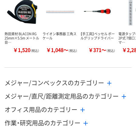
数量
数量
数量
カゴへ
カゴへ
カ
熱田資材 BLACON RG
ライオン事務器 三角ス
【手工具】ベッセル ボー
電源タップ（
25mm×5.5m メートル
ケール
ルグリップドライバー
2P式 7個口 
目…
マ…
￥1,520
￥1,048～
￥371～
￥2,2
（税込）
（税込）
（税込）
メジャー/コンベックスのカテゴリー
メジャー/直尺/距離測定用品のカテゴリー
オフィス用品のカテゴリー
作業・研究用品のカテゴリー