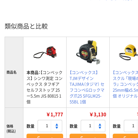
類似商品と比較
本商品：
【コンベック
【コンベックス】
【コンベックス
商品名
ス】 シンワ測定 コン
TJMデザイン
スクル 「現場
ベックス タフギア
TAJIMA（タジマ） セ
ラ」 コンベッ
セルフストップ 25
フコンベGロックマ
25mm幅x5.5m
ー5.5m JIS 80815 1
グ爪25 SFGLM25-
個 オリジナル
個
55BL 1個
￥1,777
￥3,130
数量
数量
数量
価格
(税込)