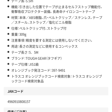
テープ長：5.5m
機能：引き出した位置でテープが止まるセルフストップ機能付。
衝撃吸収プロテクター装備。長寿命ナイロンコートテープ
材質：本体／ABS樹脂、爪・ベルトクリップ／ステンレス、テープ
／スチール、ストラップ／塩化ビニル樹脂
仕様：ベルトクリップ付、ストラップ付
重量：309g
注意事項：精度を要する測定には使用しないでください。
用途：長さの測定などに使用するコンベックス
テープ長さ：5．5M
ブランド：TOUGH GEAR（タフギア）
テープ仕様：JIS1級
オレンジブック発注コード：397-9491
トラスコ オレンジブックコード検索対象：トラスコ オレンジブ
ックコード検索対象品
JANコード
4960910808157
備考（ご注意）