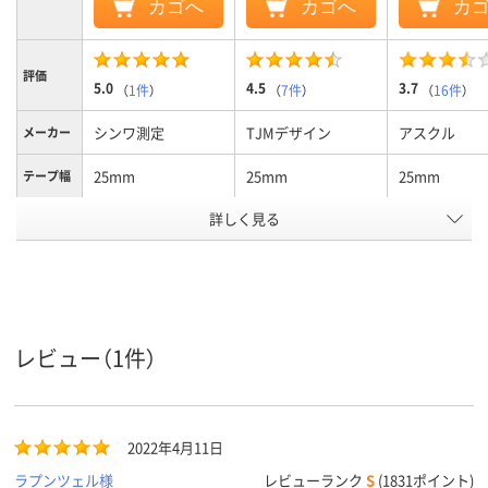
カゴへ
カゴへ
カ
評価
5.0
4.5
3.7
（
1件
）
（
7件
）
（
16件
）
シンワ測定
TJMデザイン
アスクル
メーカー
25mm
25mm
25mm
テープ幅
テープ長
詳しく見る
5．5M
5.5m
5.5m
さ
スチール、ナイロン
スチール
テープ材
質
コート
アスクル
レビュー（1件）
商品環境
30
スコア
2022年4月11日
ラプンツェル様
レビューランク
S
(1831ポイント)