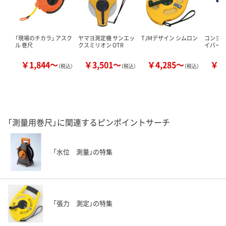
「現場のチカラ」 アスク
ヤマヨ測定機 サンエッ
TJMデザイン シムロン
コンヨ 
ル 巻尺
クスミリオン OTR
イバー
￥1,844～
￥3,501～
￥4,285～
￥1
（税込）
（税込）
（税込）
「測量用巻尺」に関連するピンポイントサーチ
「水位 測量」の特集
「張力 測定」の特集