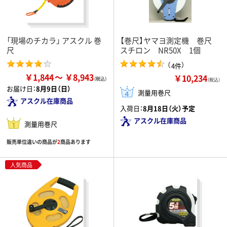
「現場のチカラ」 アスクル 巻
【巻尺】ヤマヨ測定機 巻尺
尺
スチロン NR50X 1個
（
）
4件
￥1,844
￥8,943
￥10,234
（税込）
お届け日：
8月9日（日）
測量用巻尺
アスクル在庫商品
入荷日：
8月18日（火）予定
アスクル在庫商品
測量用巻尺
販売単位違いの商品が
2
商品あります
人気商品