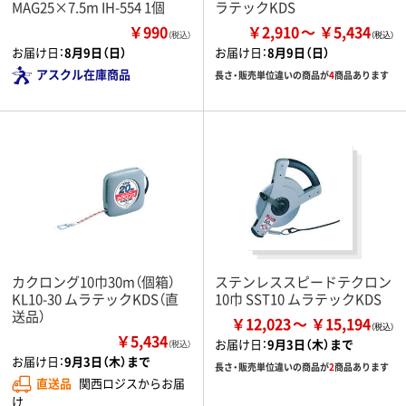
MAG25×7.5m IH-554 1個
ラテックKDS
￥990
￥2,910
￥5,434
（税込）
お届け日：
8月9日（日）
お届け日：
8月9日（日）
アスクル在庫商品
長さ・販売単位違いの商品が
4
商品あります
カクロング10巾30m（個箱）
ステンレススピードテクロン
KL10-30 ムラテックKDS（直
10巾 SST10 ムラテックKDS
送品）
￥12,023
￥15,194
￥5,434
お届け日：
9月3日（木）まで
（税込）
お届け日：
9月3日（木）まで
長さ・販売単位違いの商品が
2
商品あります
直送品
関西ロジスからお届
け