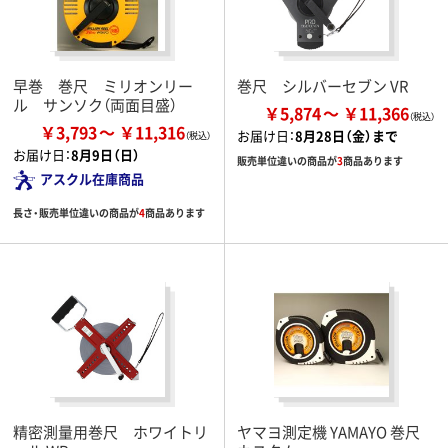
早巻 巻尺 ミリオンリー
巻尺 シルバーセブン VR
ル サンソク（両面目盛）
￥5,874
￥11,366
￥3,793
￥11,316
お届け日：
8月28日（金）まで
お届け日：
8月9日（日）
販売単位違いの商品が
3
商品あります
アスクル在庫商品
長さ・販売単位違いの商品が
4
商品あります
精密測量用巻尺 ホワイトリ
ヤマヨ測定機 YAMAYO 巻尺