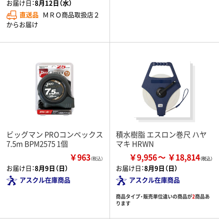
お届け日：
8月12日（水）
直送品
ＭＲＯ商品取扱店２
からお届け
ビッグマン PROコンベックス
積水樹脂 エスロン巻尺 ハヤ
7.5m BPM2575 1個
マキ HRWN
￥963
￥9,956
￥18,814
（税込）
お届け日：
8月9日（日）
お届け日：
8月9日（日）
アスクル在庫商品
アスクル在庫商品
商品タイプ・販売単位違いの商品が
2
商品あ
ります