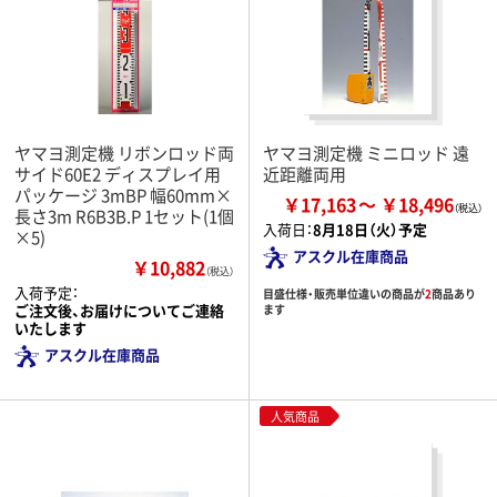
ヤマヨ測定機 リボンロッド両
ヤマヨ測定機 ミニロッド 遠
サイド60E2 ディスプレイ用
近距離両用
パッケージ 3mBP 幅60mm×
￥17,163
￥18,496
長さ3m R6B3B.P 1セット(1個
入荷日：
8月18日（火）予定
×5)
アスクル在庫商品
￥10,882
（税込）
入荷予定：
目盛仕様・販売単位違いの商品が
2
商品あり
ご注文後、お届けについてご連絡
ます
いたします
アスクル在庫商品
人気商品