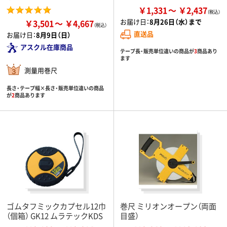
￥1,331
￥2,437
お届け日：
8月26日（水）まで
￥3,501
￥4,667
直送品
お届け日：
8月9日（日）
アスクル在庫商品
テープ長・販売単位違いの商品が
3
商品あり
ます
測量用巻尺
長さ・テープ幅×長さ・販売単位違いの商品
が
2
商品あります
ゴムタフミックカプセル12巾
巻尺 ミリオンオープン（両面
（個箱） GK12 ムラテックKDS
目盛）