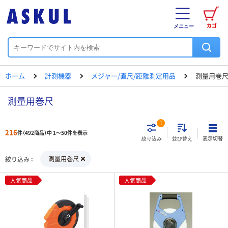
カゴ
メニュー
ホーム
計測機器
メジャー/直尺/距離測定用品
測量用巻
測量用巻尺
1
216
件（492商品）中 1～50件を表示
表示切替
絞り込み
並び替え
測量用巻尺
絞り込み
人気商品
人気商品