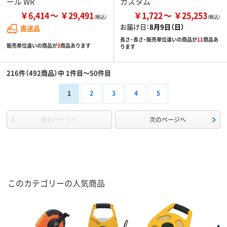
ール WR
カスタム
￥6,414
￥29,491
￥1,722
￥25,253
お届け日：
8月9日（日）
直送品
長さ・長さ・販売単位違いの商品が
11
商品あ
販売単位違いの商品が
3
商品あります
ります
216件（492商品）中 1件目～50件目
1
2
3
4
5
前のページへ
次のページへ
このカテゴリーの人気商品