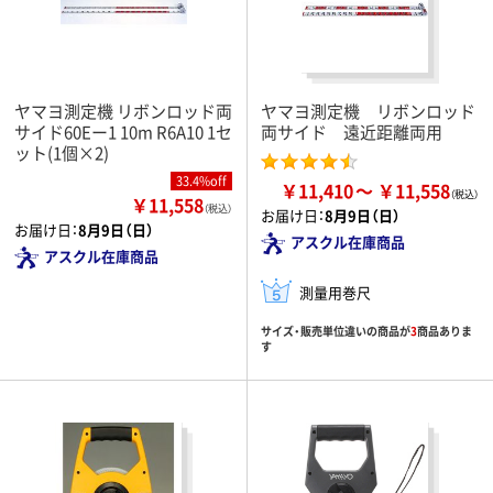
ヤマヨ測定機 リボンロッド両
ヤマヨ測定機 リボンロッド
サイド60Eー1 10m R6A10 1セ
両サイド 遠近距離両用
ット(1個×2)
33.4%off
￥11,410
￥11,558
￥11,558
（税込）
お届け日：
8月9日（日）
お届け日：
8月9日（日）
アスクル在庫商品
アスクル在庫商品
測量用巻尺
サイズ・販売単位違いの商品が
3
商品ありま
す