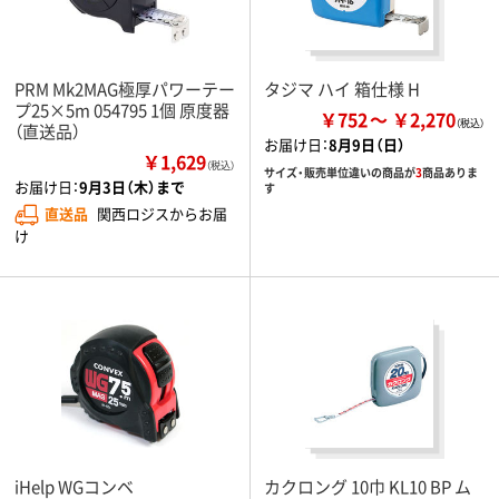
PRM Mk2MAG極厚パワーテー
タジマ ハイ 箱仕様 H
プ25×5m 054795 1個 原度器
￥752
￥2,270
（直送品）
お届け日：
8月9日（日）
￥1,629
（税込）
サイズ・販売単位違いの商品が
3
商品ありま
お届け日：
9月3日（木）まで
す
直送品
関西ロジスからお届
け
iHelp WGコンベ
カクロング 10巾 KL10 BP ム