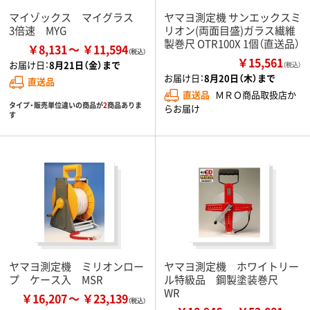
マイゾックス マイグラス
ヤマヨ測定機 サンエックスミ
3倍速 MYG
リオン(両面目盛)ガラス繊維
製巻尺 OTR100X 1個（直送品）
￥8,131
￥11,594
￥15,561
お届け日：
8月21日（金）まで
（税込）
お届け日：
8月20日（木）まで
直送品
直送品
ＭＲＯ商品取扱店か
タイプ・販売単位違いの商品が
2
商品ありま
らお届け
す
ヤマヨ測定機 ミリオンロー
ヤマヨ測定機 ホワイトリー
プ ケース入 MSR
ル特級品 鋼製塗装巻尺
WR
￥16,207
￥23,139