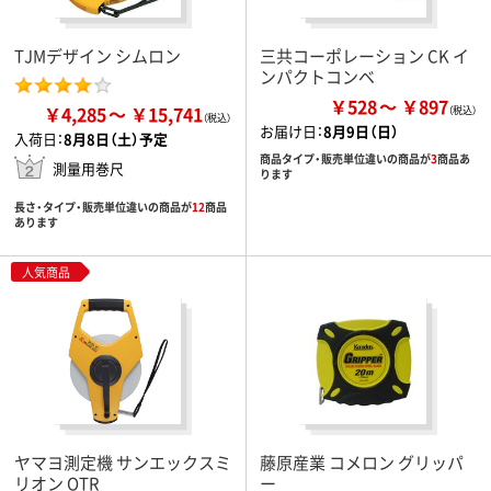
TJMデザイン シムロン
三共コーポレーション CK イ
ンパクトコンベ
￥528
￥897
￥4,285
￥15,741
お届け日：
8月9日（日）
入荷日：
8月8日（土）予定
商品タイプ・販売単位違いの商品が
3
商品あ
測量用巻尺
ります
長さ・タイプ・販売単位違いの商品が
12
商品
あります
人気商品
ヤマヨ測定機 サンエックスミ
藤原産業 コメロン グリッパ
リオン OTR
ー