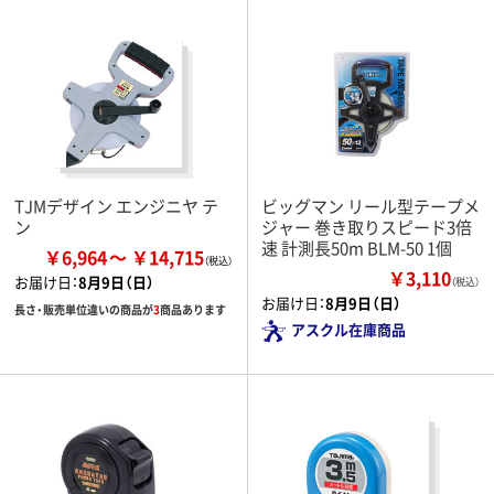
TJMデザイン エンジニヤ テ
ビッグマン リール型テープメ
ン
ジャー 巻き取りスピード3倍
速 計測長50m BLM-50 1個
￥6,964
￥14,715
￥3,110
お届け日：
8月9日（日）
（税込）
お届け日：
8月9日（日）
長さ・販売単位違いの商品が
3
商品あります
アスクル在庫商品