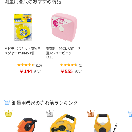
測量用巻尺のおすすめ商品
ハピラ ポスキット荷物用
原度器 PROMART 抗
メジャー PSKMS 1個
菌メジャーピンク
KA15P
(
10
)
(
2
)
￥144
￥555
（税込）
（税込）
測量用巻尺の売れ筋ランキング