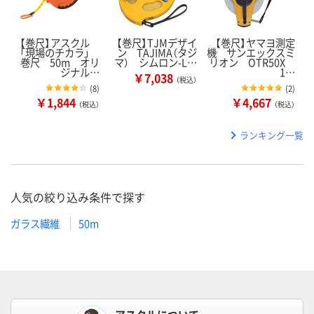
【巻尺】アスクル
【巻尺】TJMデザイ
【巻尺】ヤマヨ測定
「現場のチカラ」
ン TAJIMA（タジ
機 サンエックスミ
巻尺 50m オリ
マ） シムロン-L…
リオン OTR50X
ジナル…
1…
￥7,038
（税込）
(
8
)
(
2
)
￥1,844
￥4,667
（税込）
（税込）
ランキング一覧
人気の絞り込み条件で探す
ガラス繊維
50m