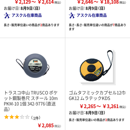
￥2,129
￥2,614
￥2,646
￥18,108
お届け日：
8月9日（日）
お届け日：
8月9日（日）
アスクル在庫商品
アスクル在庫商品
長さ・販売単位違いの商品が
2
商品あります
長さ・長さ・販売単位違いの商品が
7
商品あり
ます
トラスコ中山 TRUSCO ポケ
ゴムタフミックカプセル12巾
ット鋼製巻尺 スチール 10m
GK12 ムラテックKDS
PKM-10 1個 342-9776（直送
￥2,265
￥3,261
品）
お届け日：
8月9日（日）
（
）
1件
長さ・販売単位違いの商品が
2
商品あります
￥2,085
（税込）