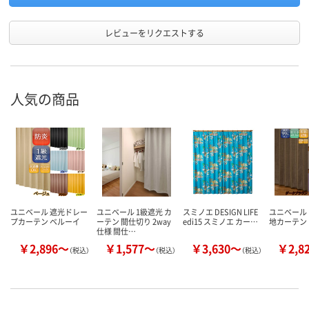
レビューをリクエストする
人気の商品
ユニベール 遮光ドレー
ユニベール 1級遮光 カ
スミノエ DESIGN LIFE
ユニベール 
プカーテン ベルーイ
ーテン 間仕切り 2way
edi15 スミノエ カー…
地カーテン
仕様 間仕…
￥2,896～
￥1,577～
￥3,630～
￥2,8
（税込）
（税込）
（税込）