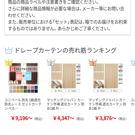
商品の商品ラベルや注意書きをご確認ください。
さらに詳細な商品情報が必要な場合は、メーカー等にお問い合
わせください。
また、販売単位における「セット」表記は、箱でのお届けをお約束
するものではありません。あらかじめご了承ください。
ドレープカーテンの売れ筋ランキング
ユニベール 防炎 1級遮光
マッチングジャパン カー
マッチングジャパン カー
ユ
防炎レース セットカーテ
テン市場 遮光カーテン 防
テン市場 遮光カーテン 防
カ
ン ベル…
炎1級 片…
炎1級 片…
￥9,196～
￥4,347～
￥3,876～
（税込）
（税込）
（税込）