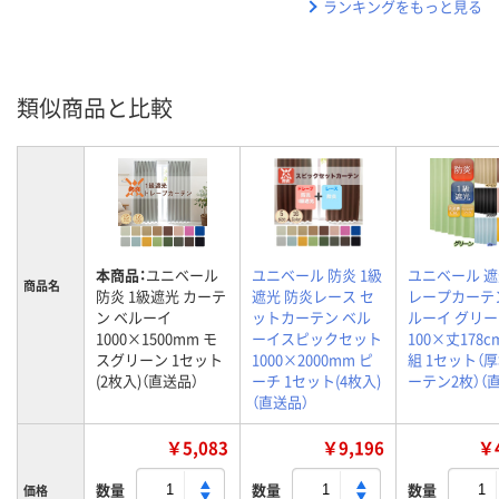
ランキングをもっと見る
類似商品と比較
本商品：
ユニベール
ユニベール 防炎 1級
ユニベール 
商品名
防炎 1級遮光 カーテ
遮光 防炎レース セ
レープカーテ
ン ベルーイ
ットカーテン ベル
ルーイ グリー
1000×1500mm モ
ーイスピックセット
100×丈178c
スグリーン 1セット
1000×2000mm ピ
組 1セット（
(2枚入)（直送品）
ーチ 1セット(4枚入)
ーテン2枚）（
（直送品）
￥5,083
￥9,196
￥4
数量
数量
数量
価格