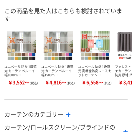
直送品
直送品
直送品
在庫
この商品を見た人はこちらも検討されていま
す
8月21日（金）まで
8月21日（金）まで
8月21日（金）
お届け日
数量
数量
数量
カゴへ
カゴへ
カ
ユニベール 防炎 1級遮
ユニベール 防炎 1級遮
ユニベール 防炎 1級遮
フォレスト
光 カーテン ベルーイ
光 カーテン ベルーイ
光 高機能防炎レース セ
ェカーテン
幅1000m…
幅1500m…
ットカーテン…
防炎 厚地 
￥3,552～
￥4,816～
￥6,558～
￥3,4
（税込）
（税込）
（税込）
カーテンのカテゴリー
カーテン/ロールスクリーン/ブラインドの