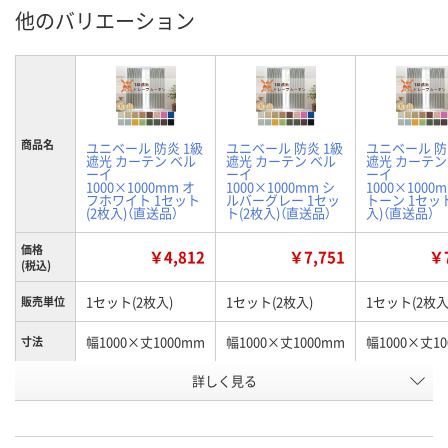
他のバリエーション
商品名
ユニベール 防炎 1級
ユニベール 防炎 1級
ユニベール 防
遮光 カーテン ベル
遮光 カーテン ベル
遮光 カーテン
ーイ
ーイ
ーイ
1000×1000mm オ
1000×1000mm シ
1000×1000
フホワイト 1セット
ルバーグレー 1セッ
トーン 1セット
(2枚入)（直送品）
ト(2枚入)（直送品）
入)（直送品）
価格
￥4,812
￥7,751
￥7
(税込)
1セット(2枚入)
1セット(2枚入)
1セット(2枚入
販売単位
幅1000×丈1000mm
幅1000×丈1000mm
幅1000×丈1
寸法
詳しく見る
オフホワイト
シルバーグレー
ストーン
カラー
お申込番
WNE4733
WNE5306
WNE5287
号