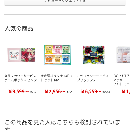
レビューをリクエストする
人気の商品
九州フラワーサービス
きき湯オリジナルギフ
九州フラワーサービス
【ギフト】 
ポエムボックス ピンク
トセット KKY
ブリッランテ
アナザート
ソルト ミ
￥9,599～
￥2,956～
￥6,259～
￥1,
（税込）
（税込）
（税込）
この商品を見た人はこちらも検討されていま
す