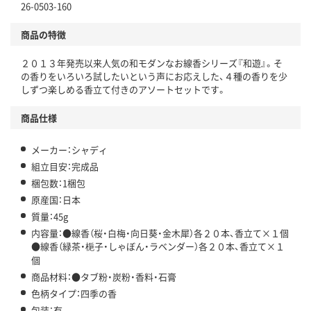
26-0503-160
商品の特徴
２０１３年発売以来人気の和モダンなお線香シリーズ『和遊』。そ
の香りをいろいろ試したいという声にお応えした、４種の香りを少
しずつ楽しめる香立て付きのアソートセットです。
商品仕様
メーカー：シャディ
組立目安：完成品
梱包数：1梱包
原産国：日本
質量：45g
内容量：●線香（桜・白梅・向日葵・金木犀）各２０本、香立て×１個
●線香（緑茶・梔子・しゃぼん・ラベンダー）各２０本、香立て×１
個
商品材料：●タブ粉・炭粉・香料・石膏
色柄タイプ：四季の香
包装：有