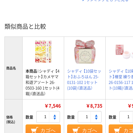
類似商品と比較
商品名
本商品：
シャディ 【4
シャディ 【10袋セッ
シャディ 【1
箱セット】カメヤマ
ト】おふろはん 25-
ト】椿堂 練り
和遊アソート 26-
0131-102 1セット
26-0156-117
0503-160 1セット(4
(10袋)（直送品）
ト(10箱)（直送
箱)（直送品）
￥7,546
￥8,735
￥9
数量
数量
数量
価格
(税込)
カゴへ
カゴへ
カ