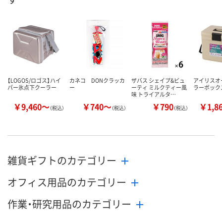
【LOGOS/ロゴス】ハイ
カネコ DONクラッカ
ザバス シェイプ&ビュ
アイリスオ
パー氷点下クーラー
ー
ーティ ミルクティー風
ラーボック
味 トライアルタ…
￥9,460～
￥740～
￥790
￥1,8
（税込）
（税込）
（税込）
雑貨ギフトのカテゴリー
オフィス用品のカテゴリー
作業・研究用品のカテゴリー