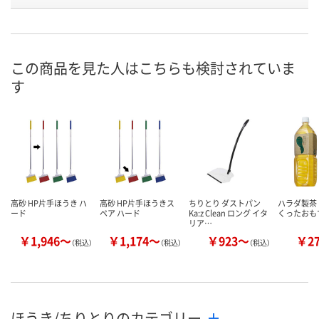
号
直送品
直送品
直送品
在庫
8月28日（金）まで
8月28日（金）まで
8月28日（金）
お届け日
この商品を見た人はこちらも検討されていま
す
数量
数量
数量
カゴへ
カゴへ
カ
高砂 HP片手ほうき ハ
高砂 HP片手ほうきス
ちりとり ダストパン
ハラダ製茶
ード
ペア ハード
Ka:z Clean ロング イタ
くったおも
リア…
￥1,946～
￥1,174～
￥923～
￥2
（税込）
（税込）
（税込）
ほうき/ちりとりのカテゴリー