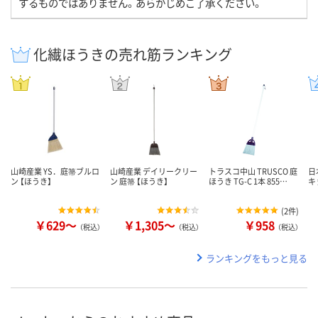
するものではありません。あらかじめご了承ください。
化繊ほうきの売れ筋ランキング
山崎産業 YS．庭箒ブルロ
山崎産業 デイリークリー
トラスコ中山 TRUSCO 庭
日
ン 【ほうき】
ン 庭箒 【ほうき】
ほうき TG-C 1本 855…
キ 
(
2件
)
￥629～
￥1,305～
￥958
（税込）
（税込）
（税込）
ランキングをもっと見る