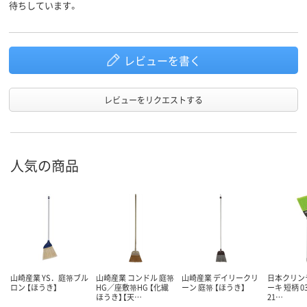
待ちしています。
レビューを書く
レビューをリクエストする
人気の商品
山崎産業 YS．庭箒ブル
山崎産業 コンドル 庭箒
山崎産業 デイリークリ
日本クリンテ
ロン 【ほうき】
HG／座敷箒HG 【化繊
ーン 庭箒 【ほうき】
ーキ 短柄 03
ほうき】【天…
21…