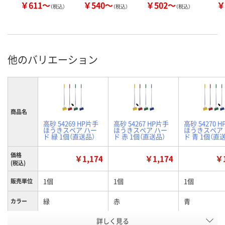
￥611～
￥540～
￥502～
￥
（税込）
（税込）
（税込）
他のバリエーション
商品名
高砂 54269 HP片手
高砂 54267 HP片手
高砂 54270 
ほうきスペア ハー
ほうきスペア ハー
ほうきスペア
ド 緑 1個（直送品）
ド 赤 1個（直送品）
ド 青 1個（直
価格
￥1,174
￥1,174
￥1
(税込)
1個
1個
1個
販売単位
緑
赤
青
カラー
お申込番
詳しく見る
WNU1006
WNU1085
WNU0994