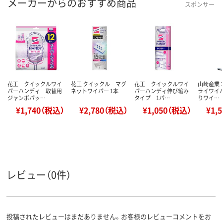
メーカーからのおすすめ商品
スポンサー
花王 クイックルワイ
花王 クイックル マグ
花王 クイックルワイ
山崎産業
パーハンディ 取替用
ネットワイパー 1本
パーハンディ伸び縮み
ライワイ
ジャンボパッ…
タイプ 1パ…
りワイ…
¥1,740（税込）
¥2,780（税込）
¥1,050（税込）
¥1,
レビュー（0件）
投稿されたレビューはまだありません。お客様のレビューコメントをお