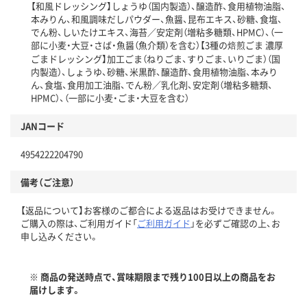
【和風ドレッシング】しょうゆ（国内製造）、醸造酢、食用植物油脂、
本みりん、和風調味だしパウダー、魚醤、昆布エキス、砂糖、食塩、
でん粉、しいたけエキス、海苔／安定剤（増粘多糖類、HPMC）、（一
部に小麦・大豆・さば・魚醤（魚介類）を含む）【3種の焙煎ごま 濃厚
ごまドレッシング】加工ごま（ねりごま、すりごま、いりごま）（国
内製造）、しょうゆ、砂糖、米黒酢、醸造酢、食用植物油脂、本みり
ん、食塩、食用加工油脂、でん粉／乳化剤、安定剤（増粘多糖類、
HPMC）、（一部に小麦・ごま・大豆を含む）
JANコード
4954222204790
備考（ご注意）
【返品について】お客様のご都合による返品はお受けできません。
ご購入の際は、ご利用ガイド「
ご利用ガイド
」を必ずご確認の上、お
申し込みください。
※ 商品の発送時点で、賞味期限まで残り100日以上の商品をお
届けします。