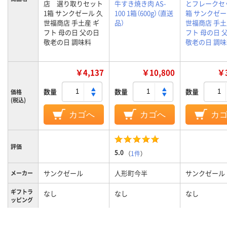
店 選り取りセット
牛すき焼き肉 AS-
とフレークセッ
1箱 サンクゼール 久
100 1箱（600g）（直送
箱 サンクゼー
世福商店 手土産 ギ
品）
世福商店 手土
フト 母の日 父の日
フト 母の日 
敬老の日 調味料
敬老の日 調
￥4,137
￥10,800
￥3
数量
数量
数量
価格
(税込)
カゴへ
カゴへ
カ
評価
5.0
（
1件
）
サンクゼール
人形町今半
サンクゼール
メーカー
ギフトラ
なし
なし
なし
ッピング
ギフト用
なし
有
なし
手さげ袋