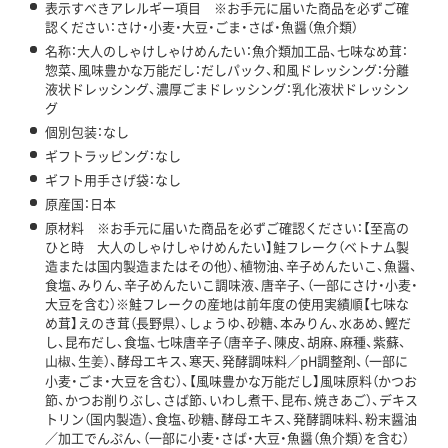
表示すべきアレルギー項目 ※お手元に届いた商品を必ずご確
認ください：さけ・小麦・大豆・ごま・さば・魚醤（魚介類）
名称：大人のしゃけしゃけめんたい：魚介類加工品、七味なめ茸：
惣菜、風味豊かな万能だし：だしパック、和風ドレッシング：分離
液状ドレッシング、濃厚ごまドレッシング：乳化液状ドレッシン
グ
個別包装：なし
ギフトラッピング：なし
ギフト用手さげ袋：なし
原産国：日本
原材料 ※お手元に届いた商品を必ずご確認ください：【至高の
ひと時 大人のしゃけしゃけめんたい】鮭フレーク（ベトナム製
造または国内製造またはその他）、植物油、辛子めんたいこ、魚醤、
食塩、みりん、辛子めんたいこ調味液、唐辛子、（一部にさけ・小麦・
大豆を含む）※鮭フレークの産地は前年度の使用実績順【七味な
め茸】えのき茸（長野県）、しょうゆ、砂糖、本みりん、水あめ、鰹だ
し、昆布だし、食塩、七味唐辛子（唐辛子、陳皮、胡麻、麻種、紫蘇、
山椒、生姜）、酵母エキス、寒天、発酵調味料／pH調整剤、（一部に
小麦・ごま・大豆を含む）、【風味豊かな万能だし】風味原料（かつお
節、かつお削りぶし、さば節、いわし煮干、昆布、焼きあご）、デキス
トリン（国内製造）、食塩、砂糖、酵母エキス、発酵調味料、粉末醤油
／加工でんぷん、（一部に小麦・さば・大豆・魚醤（魚介類）を含む）