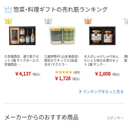
惣菜・料理ギフトの売れ筋ランキング
久世福商店 選り取りセ
三越伊勢丹〈山本海苔店〉
大人のしゃけしゃけめん
黒
ット 1箱 サンクゼール 久
限定のりチップス2缶詰
たいと七味なめ茸のセッ
個
世福商店 …
合せ（マクミラ…
ト 1箱 サンク…
￥4,137
(
4件
)
￥2,008
（税込）
（税込）
￥1,728
（税込）
ランキングをもっと見る
メーカーからのおすすめ商品
スポンサー