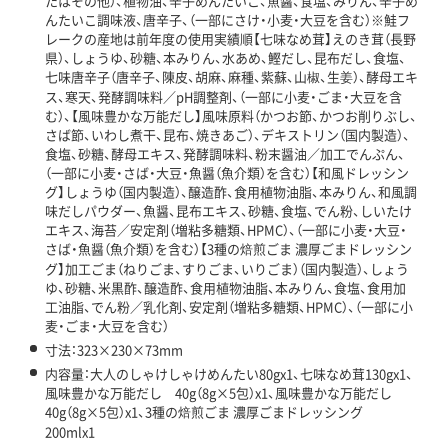
たはその他）、植物油、辛子めんたいこ、魚醤、食塩、みりん、辛子め
んたいこ調味液、唐辛子、（一部にさけ・小麦・大豆を含む）※鮭フ
レークの産地は前年度の使用実績順【七味なめ茸】えのき茸（長野
県）、しょうゆ、砂糖、本みりん、水あめ、鰹だし、昆布だし、食塩、
七味唐辛子（唐辛子、陳皮、胡麻、麻種、紫蘇、山椒、生姜）、酵母エキ
ス、寒天、発酵調味料／pH調整剤、（一部に小麦・ごま・大豆を含
む）、【風味豊かな万能だし】風味原料（かつお節、かつお削りぶし、
さば節、いわし煮干、昆布、焼きあご）、デキストリン（国内製造）、
食塩、砂糖、酵母エキス、発酵調味料、粉末醤油／加工でんぷん、
（一部に小麦・さば・大豆・魚醤（魚介類）を含む）【和風ドレッシン
グ】しょうゆ（国内製造）、醸造酢、食用植物油脂、本みりん、和風調
味だしパウダー、魚醤、昆布エキス、砂糖、食塩、でん粉、しいたけ
エキス、海苔／安定剤（増粘多糖類、HPMC）、（一部に小麦・大豆・
さば・魚醤（魚介類）を含む）【3種の焙煎ごま 濃厚ごまドレッシン
グ】加工ごま（ねりごま、すりごま、いりごま）（国内製造）、しょう
ゆ、砂糖、米黒酢、醸造酢、食用植物油脂、本みりん、食塩、食用加
工油脂、でん粉／乳化剤、安定剤（増粘多糖類、HPMC）、（一部に小
麦・ごま・大豆を含む）
寸法：323×230×73mm
内容量：大人のしゃけしゃけめんたい80gx1、七味なめ茸130gx1、
風味豊かな万能だし 40g（8g×5包）x1、風味豊かな万能だし
40g（8g×5包）x1、3種の焙煎ごま 濃厚ごまドレッシング
200mlx1