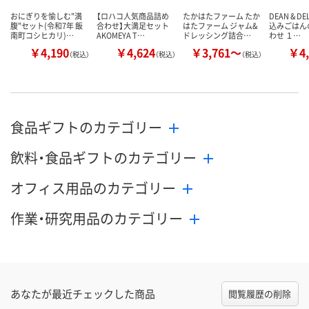
おにぎりを愉しむ"満
【ロハコ人気商品詰め
たかはたファーム たか
DEAN & D
腹"セット(令和7年 飯
合わせ】大満足セット
はたファーム ジャム&
込みごはん
南町コシヒカリ)…
AKOMEYA T…
ドレッシング詰合…
わせ １…
￥4,190
￥4,624
￥3,761～
￥4,
（税込）
（税込）
（税込）
食品ギフトのカテゴリー
飲料・食品ギフトのカテゴリー
オフィス用品のカテゴリー
作業・研究用品のカテゴリー
あなたが最近チェックした商品
閲覧履歴の削除