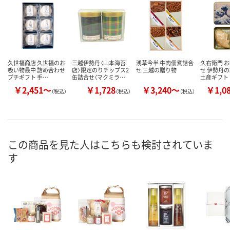
久世福商店 久世福のお
三越伊勢丹〈山本海苔
浅草今半 牛肉佃煮詰合
久右衛門 
吸い物最中 詰め合わせ
店〉限定のりチップス2
せ 三越の贈り物
せ 伊勢丹の
プチギフト 手…
缶詰合せ（マクミラ…
土産ギフト
￥2,451～
￥1,728
￥3,240～
￥1,0
（税込）
（税込）
（税込）
この商品を見た人はこちらも検討されていま
す