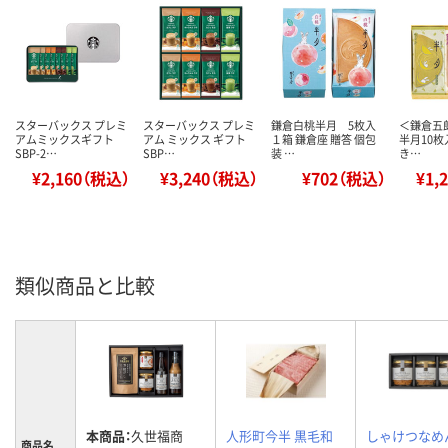
スターバックス プレミ
スターバックス プレミ
鎌倉白桃半月 5枚入
＜鎌倉五
アムミックスギフト
アム ミックス ギフト
１箱 鎌倉座 贈答 個包
半月10枚
SBP-2…
SBP…
装 …
き…
¥2,160（税込）
¥3,240（税込）
¥702（税込）
¥1,
類似商品と比較
本商品：
久世福商
人形町今半 黒毛和
しゃけつなめ
商品名