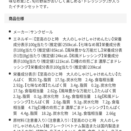
味なめ茸」と、旬の野菜がおいしく楽しめる「ドレッシング」が入っ
たイチオシセットです。
商品仕様
メーカー：サンクゼール
エネルギー：【至高のひと時 大人のしゃけしゃけめんたい】栄養
成分表示100g当たり（推定値）250kcal、【七味なめ茸】栄養成分表
示100g当たり（推定値）85kcal、【風味豊かな万能だし】栄養成分表
示1包(8g)当たり（推定値）24kcal、【和風ドレッシング】栄養成分
表示100g当たり（推定値）121kcal、【3種の焙煎ごま 濃厚ごまドレ
ッシング】栄養成分表示100g当たり（推定値）239kcal
栄養成分表示：【至高のひと時 大人のしゃけしゃけめんたい】た
んぱく 質20.7g、脂質 17.5g、炭水化物 2.4g、食塩相当量
2.92g、【七味なめ茸】たんぱく質 3.4g、脂質 0.2g、炭水化物
17.5g、食塩相当量 2.62g、【風味豊かな万能だし】たんぱく質
2.3g、脂質 0.1g、炭水化物 3.4g、食塩相当量 1.6g【和風ドレ
ッシング】たんぱく質 2.6g、脂質 9.1g、炭水化物 7.2g、食塩
相当量 4.73g【3種の焙煎ごま 濃厚ごまドレッシング】たんぱく
質 4.4g、脂質 18.2g、炭水化物 14.3g、食塩相当量 2.66g
原材料（注意書入り）（注意書入り）：【至高のひと時 大人のしゃ
けしゃけめんたい】鮭フレーク（ベトナム製造または国内製造ま