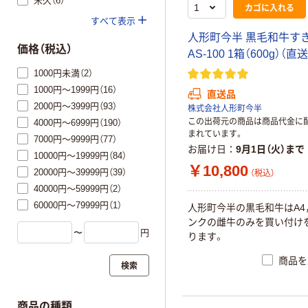
米久（6）
カゴに入れる
すべて表示
人形町今半 黒毛和牛す
価格（税込）
AS-100 1箱（600g）（直
1000円未満（2）
1000円～1999円（16）
直送品
2000円～3999円（93）
株式会社人形町今半
この出荷元の商品は商品代金に
4000円～6999円（190）
まれています。
7000円～9999円（77）
お届け日
9月1日（火）まで
10000円～19999円（84）
￥10,800
20000円～39999円（39）
（税込）
40000円～59999円（2）
60000円～79999円（1）
人形町今半の黒毛和牛はA4
ンクの雌牛のみを買い付け
〜
円
ります。
商品を
検索
商品の種類