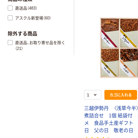
直送品（483）
アスクル新登場（60）
除外する商品
直送品、お取り寄せ品を除く
（21）
カゴに入れる
三越伊勢丹 〈浅草今半
煮詰合せ 1個 紙袋付
メ 食品手土産ギフト
日 父の日 敬老の日