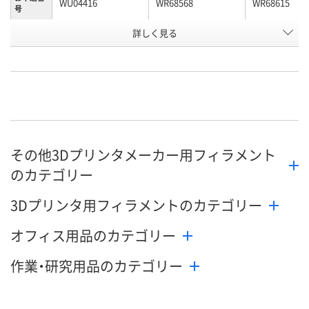
WU04416
WR68568
WR68615
号
詳しく見る
わずか
あり
あり
在庫
8月21日（金）まで
8月21日（金）まで
8月21日（金）
お届け日
数量
数量
数量
カゴへ
カゴへ
カ
その他3Dプリンタメーカー用フィラメント
のカテゴリー
3Dプリンタ用フィラメントのカテゴリー
オフィス用品のカテゴリー
作業・研究用品のカテゴリー