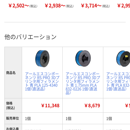
￥2,502～
￥2,938～
￥3,714～
￥2,9
（税込）
（税込）
（税込）
他のバリエーション
商品名
アールエスコンポー
アールエスコンポー
アールエスコ
ネンツ RS PRO 3Dプ
ネンツ RS PRO 3Dプ
ネンツ RS PR
リンタ用フィラメン
リンタ用フィラメン
リンタ用フィ
ト 青 PLA 125-4340
ト 青 1.75mm PLA
ト 青 PLA 832
1個（直送品）
832-0226 1個（直送
1個（直送品）
品）
価格
￥11,348
￥8,679
￥5
(税込)
1個
1個
1個
販売単位
お申込番