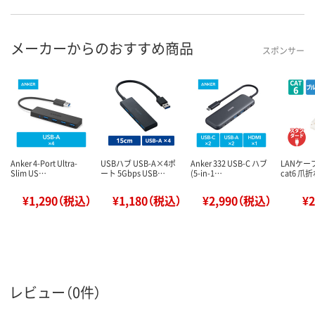
メーカーからのおすすめ商品
スポンサー
Anker 4-Port Ultra-
USBハブ USB-A×4ポ
Anker 332 USB-C ハブ
LANケーブ
Slim US…
ート 5Gbps USB…
(5-in-1…
cat6 爪
¥1,290（税込）
¥1,180（税込）
¥2,990（税込）
¥
レビュー（0件）