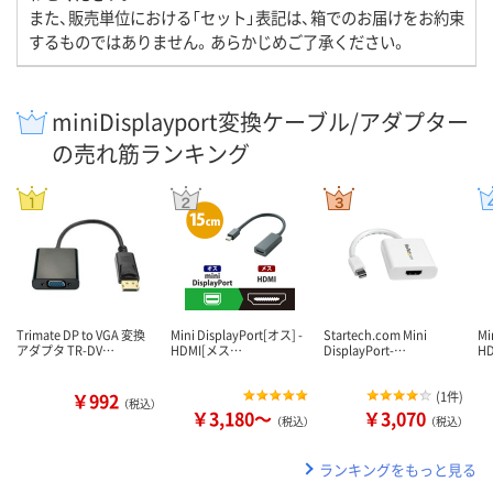
また、販売単位における「セット」表記は、箱でのお届けをお約束
するものではありません。あらかじめご了承ください。
miniDisplayport変換ケーブル/アダプター
の売れ筋ランキング
Trimate DP to VGA 変換
Mini DisplayPort[オス] -
Startech.com Mini
Mi
アダプタ TR-DV…
HDMI[メス…
DisplayPort-…
H
￥992
(
1件
)
（税込）
￥3,180～
￥3,070
（税込）
（税込）
ランキングをもっと見る