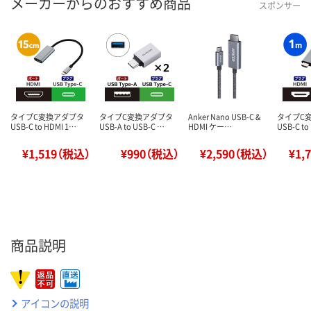
メーカーからのおすすめ商品
スポンサー
タイプC変換アダプタ
タイプC変換アダプタ
Anker Nano USB-C &
タイプC
USB-C to HDMI 1…
USB-A to USB-C …
HDMI ケー…
USB-C to
¥1,519（税込）
¥990（税込）
¥2,590（税込）
¥1,
商品説明
アイコンの説明