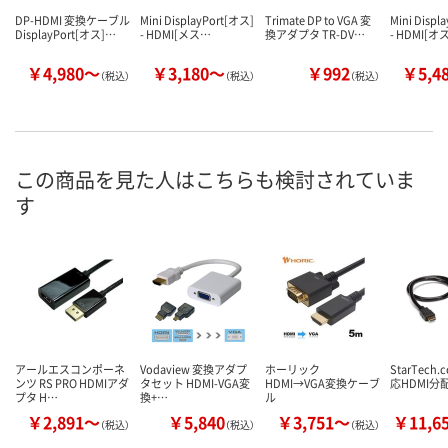
DP-HDMI 変換ケーブル
Mini DisplayPort[オス]
Trimate DP to VGA 変
Mini Displ
DisplayPort[オス]…
- HDMI[メス…
換アダプタ TR-DV…
- HDMI[オ
￥4,980～
￥3,180～
￥992
￥5,4
（税込）
（税込）
（税込）
この商品を見た人はこちらも検討されていま
す
アールエスコンポーネ
Vodaview 変換アダプ
ホーリック
StarTech
ンツ RS PRO HDMIアダ
タセット HDMI-VGA変
HDMI→VGA変換ケーブ
応HDMI分
プタ H…
換+…
ル
￥2,891～
￥5,840
￥3,751～
￥11,6
（税込）
（税込）
（税込）