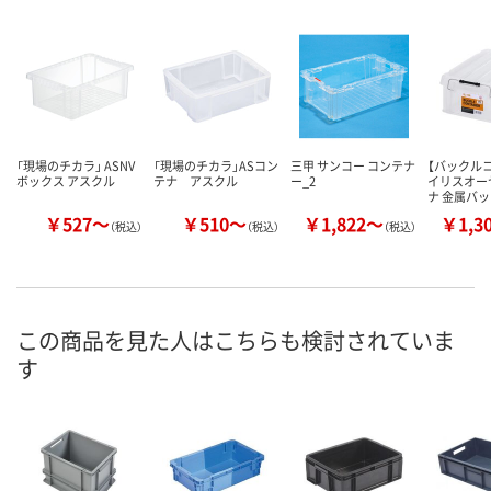
「現場のチカラ」 ASNV
「現場のチカラ」ASコン
三甲 サンコー コンテナ
【バックル
ボックス アスクル
テナ アスクル
ー_2
イリスオー
ナ 金属バ
￥527～
￥510～
￥1,822～
￥1,3
（税込）
（税込）
（税込）
この商品を見た人はこちらも検討されていま
す