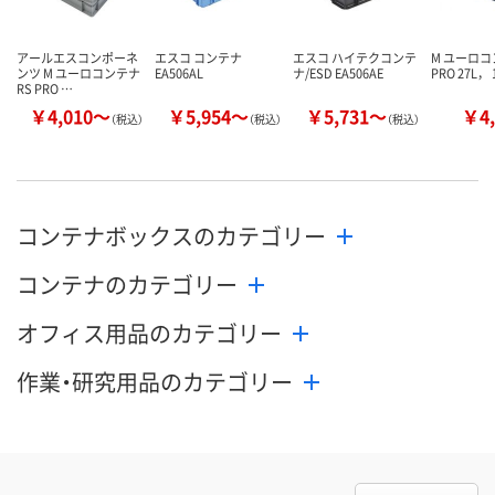
アールエスコンポーネ
エスコ コンテナ
エスコ ハイテクコンテ
M ユーロコ
ンツ M ユーロコンテナ
EA506AL
ナ/ESD EA506AE
PRO 27L， 
RS PRO …
￥4,010～
￥5,954～
￥5,731～
￥4,
（税込）
（税込）
（税込）
コンテナボックスのカテゴリー
コンテナのカテゴリー
オフィス用品のカテゴリー
作業・研究用品のカテゴリー