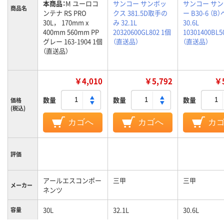
本商品：
M ユーロコ
サンコー サンボッ
サンコー サ
商品名
ンテナ RS PRO
クス 381.5D取手の
ー B30-6 （B
30L， 170mm x
み 32.1L
30.6L
400mm 560mm PP
20320600GL802 1個
10301400BL5
グレー 163-1904 1個
（直送品）
（直送品）
（直送品）
￥4,010
￥5,792
￥5
数量
数量
数量
価格
(税込)
カゴへ
カゴへ
カ
評価
アールエスコンポー
三甲
三甲
メーカー
ネンツ
30L
32.1L
30.6L
容量