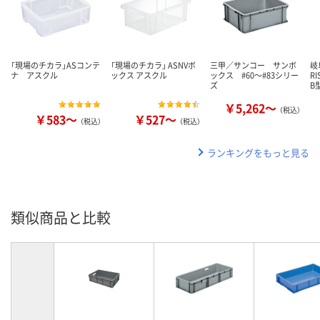
「現場のチカラ」ASコンテ
「現場のチカラ」 ASNVボ
三甲／サンコー サンボ
岐
ナ アスクル
ックス アスクル
ックス #60～#83シリー
R
ズ
B
￥5,262～
（税込）
￥583～
￥527～
（税込）
（税込）
ランキングをもっと見る
類似商品と比較