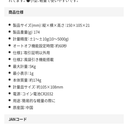
れてます。●小型、軽量で使いやすいです。
商品仕様
製品サイズ(mm)：縦×横×高さ：150×105×21
製品重量(g)：174
計量精度：±1～±10g(10～5000g)
オートオフ機能設定時間：約60秒
仕様1：取引証明以外用
仕様2：風袋引き機能搭載
最大計量：5Kg
最小表示：1g
本体質量：約174g
計量皿サイズ：約105×108mm
電源：コイン電池CR2032
用途：簡易的な軽量の際に
原産国：中国
JANコード