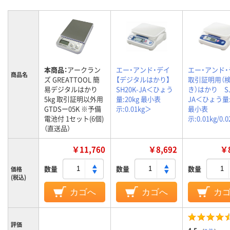
本商品：
アークラン
エー・アンド・デイ
エー・アンド・
商品名
ズ GREATTOOL 簡
【デジタルはかり】
取引証明用（
易デジタルはかり
SH20K-JA＜ひょう
き）はかり SJ
5kg 取引証明以外用
量:20kg 最小表
JA＜ひょう量:
GTDSー05K ※予備
示:0.01kg＞
最小表
電池付 1セット(6個)
示:0.01kg/0.
（直送品）
￥11,760
￥8,692
￥8
数量
数量
数量
価格
(税込)
カゴへ
カゴへ
カ
評価