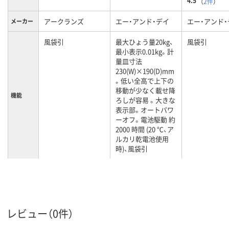
4.5
（
2件
）
アークランズ
エー・アンド・デイ
エー・アンド・
メーカー
風袋引
最大ひょう量20kg、
風袋引
最小表示0.01kg。計
量皿寸法
230(W)×190(D)mm
。低い全高で上下の
移動が少なく載せ降
機能
ろしが容易 。大きな
表示部。オートパワ
ーオフ。電池駆動 約
2000 時間 (20 ℃、ア
ルカリ乾電池使用
時)、風袋引
レビュー（0件）