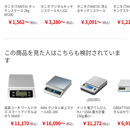
タニタ（TANITA） キッ
タニタ デジタルキッチ
タニタ（TANITA） 洗え
タニタ（TAN
チンスケール 2kg
ンスケール KJ-222
るキッチンスケール
キングスケ
KF200
￥1,562～
￥3,280～
￥3,091～
￥1,2
（税込）
（税込）
（税込）
この商品を見た人はこちらも検討されていま
す
高森コーキ ワールドボ
KMA デジタル卓上スケ
ナリカ 電子てんびん
GREATTO
ス スマートデジタルは
ールKD-200
HJー150A 最大計量
タルはかり
かり Middl…
150g 最小…
￥11,170
￥16,090～
￥11,272
￥6,9
（税込）
（税込）
（税込）