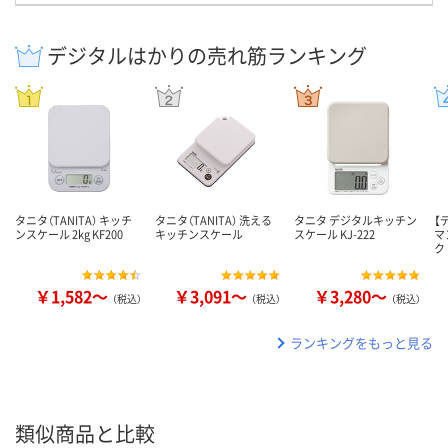
デジタルはかりの売れ筋ランキング
タニタ（TANITA） キッチ
タニタ（TANITA） 洗える
タニタ デジタルキッチン
【
ンスケール 2kg KF200
キッチンスケール
スケール KJ-222
マ
ク
￥1,582～
￥3,091～
￥3,280～
（税込）
（税込）
（税込）
ランキングをもっと見る
類似商品と比較