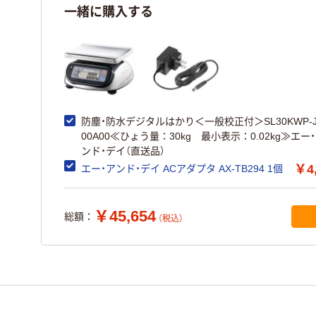
一緒に購入する
防塵・防水デジタルはかり＜一般校正付＞SL30KWP-J
00A00≪ひょう量：30kg 最小表示：0.02kg≫エー
ンド・デイ（直送品）
￥4
エー・アンド・デイ ACアダプタ AX-TB294 1個
￥45,654
総額：
（税込）