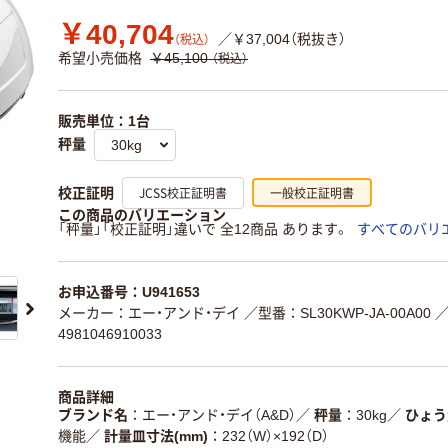
￥40,704
／￥37,004（税抜き）
（税込）
希望小売価格
￥45,100
（税込）
販売単位：1台
秤量
JCSS校正証明書
一般校正証明書
校正証明
この商品のバリエーション
「秤量」「校正証明」違いで 全12商品 あります。
すべてのバリ
お申込番号：U941653
メーカー：エー・アンド・デイ
／型番：SL30KWP-JA-00A00
／
4981046910033
商品詳細
ブランド名
エー・アンド・デイ（A&D）
／
秤量
30kg
／
ひょう
機能
／
計量皿寸法(mm)
232（W）×192（D）