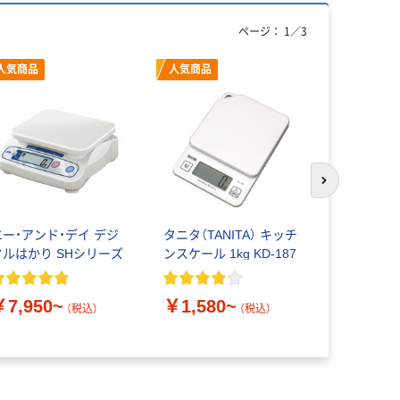
ページ：
1
／
3
人気商品
人気商品
次のスライド
エー・アンド・デイ デジ
タニタ（TANITA） キッチ
取引証明用（
タルはかり SHシリーズ
ンスケール 1kg KD-187
ジタルはかり
アンド・デ
￥7,950~
￥1,580~
（税込）
（税込）
￥8,929