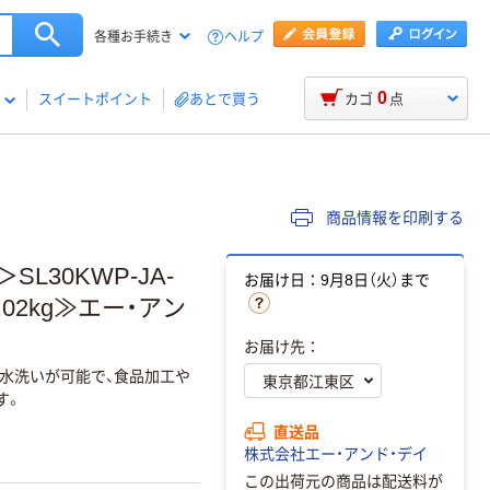
ヘルプ
各種お手続き
0
スイートポイント
あとで買う
カゴ
点
商品情報を印刷する
30KWP-JA-
お届け日：9月8日（火）まで
.02kg≫エー・アン
お届け先：
水洗いが可能で、食品加工や
す。
直送品
株式会社エー・アンド・デイ
この出荷元の商品は配送料が