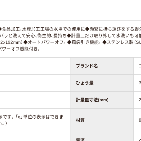
食品加工、水産加工工場の水場での使用に◆頻繁に持ち運びをする野外の
ジャバッと洗えて安心、衛生的、長持ち◆計量皿だけ取り外して水洗いも
32x192mm）◆オートパワーオフ。◆風袋引き機能。◆ステンレス製（S
パワーオフ機能付き。
ブランド名
ひょう量
計量皿寸法(mm)
位の表示です。「g」単位の表示はできま
材質
。）
電源