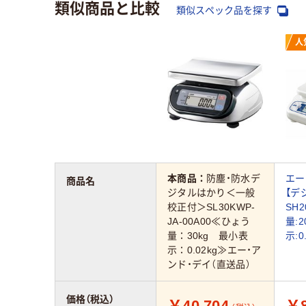
類似商品と比較
類似スペック品を探す
人
本商品：
防塵・防水デ
エー
商品名
ジタルはかり＜一般
【デ
校正付＞SL30KWP-
SH
JA-00A00≪ひょう
量:2
量：30kg 最小表
示:0
示：0.02kg≫エー・ア
ンド・デイ（直送品）
価格（税込）
￥40,704
￥8