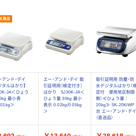
気商品
・アンド・デイ
エー・アンド・デイ 取
取引証明用 防塵・防
ジタルはかり】
引証明用（検定付き）
水デジタルはかり（
20K-JA＜ひょう
はかり SJ30K-JA＜
定付 使用地区制限
0kg 最小表
ひょう量:30kg 最小
無）≪ひょう量：
.01kg＞
表示:0.02kg/0.05kg
20kg≫ SK-20KiWP 
＞
台 エー・アンド・デ
（直送品）
,692
￥13,640
￥28,618