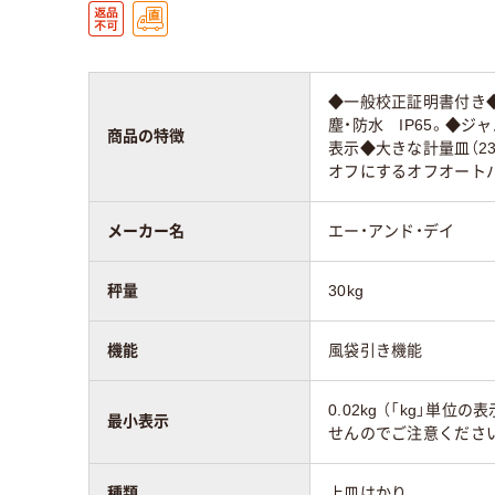
◆一般校正証明書付き◆
塵・防水 IP65。◆
商品の特徴
表示◆大きな計量皿（2
オフにするオフオート
メーカー名
エー・アンド・デイ
秤量
30kg
機能
風袋引き機能
0.02kg （「kg」単
最小表示
せんのでご注意ください
種類
上皿はかり