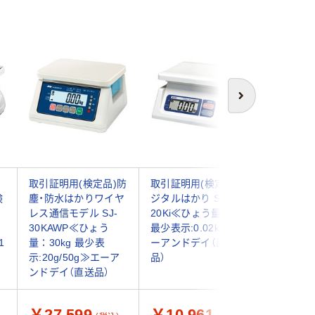
次へ
取引証明用(検定品)防
取引証明用(検定付)デ
寺岡精工 
検
塵・防水はかりワイヤ
ジタルはかり SK-
【販売時届
レス通信モデル SJ-
20Ki≪ひょう量:20kg
水型デジ
30KAWP≪ひょう
最少表示:0.02kg≫ エ
かり DS-
1
量：30kg 最少表
ーアンドデイ（直送
台 250-
イ
示:20g/50g≫エーア
品）
ンドデイ（直送品）
￥27,599
￥10,961
￥31,