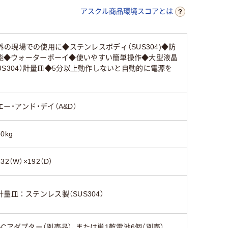
アスクル商品環境スコアとは
現場での使用に◆ステンレスボディ（SUS304)◆防
可能◆ウォーターボーイ◆使いやすい簡単操作◆大型液晶
US304）計量皿◆5分以上動作しないと自動的に電源を
エー・アンド・デイ（A&D）
30kg
232（W）×192（D）
計量皿：ステンレス製（SUS304）
ACアダプター（別売品）、または単1乾電池6個（別売）