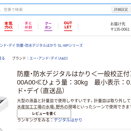
詳細設定
お届け先
〒135-0061
ンド・デイ 防塵・防水デジタルはかり SL-WPシリーズ
見る
ブランド
エー・アンド・デイ（A&D）
防塵・防水デジタルはかり＜一般校正付＞SL
00A00≪ひょう量：30kg 最小表示：0
ド・デイ（直送品）
大型の液晶と計量皿で使用しやすいです。計量皿は取り外して
水産加工工場の水場、野外の現場といったシーンで使用できま
レビューを書く
ランキングをみる
デジタルはかり