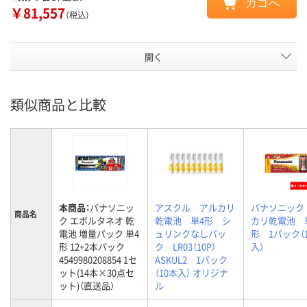
カゴへ
￥81,557
（税込）
開く
類似商品と比較
本商品：
パナソニッ
アスクル アルカリ
パナソニック
商品名
ク エボルタネオ 乾
乾電池 単4形 シ
カリ乾電池 
電池 増量パック 単4
ュリンクなしパッ
形 1パック（
形 12+2本パック
ク LR03（10P）
入）
4549980208854 1セ
ASKUL2 1パック
ット(14本×30点セ
（10本入） オリジナ
ット)（直送品）
ル