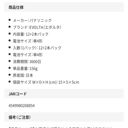
商品仕様
メーカー：パナソニック
ブランド：EVOLTA（エボルタ）
内容量：12+2本パック
電池サイズ：単4形
入数（1パック）：12+2本パック
電池サイズ：単4形
消費期限：3600日
単品重量：156g
原産国：日本
個装サイズ W×D×H (cm)：15×5×5cm
JANコード
4549980208854
備考（ご注意）