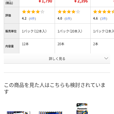
￥1,790
￥2,396
(税込)
評価
4.2
4.0
4.6
（
4件
）
（
6件
）
（
3件
）
1パック（12本入）
1パック（20本入）
1パック（2本入
販売単位
12本
20本
2本
内容量
お申込番
詳しく見る
5108482
5108491
5108508
号
あり
あり
あり
在庫
8月7日（金）
8月7日（金）
8月7日（金）
お届け日
この商品を見た人はこちらも検討されていま
す
数量
数量
数量
カゴへ
カゴへ
カ