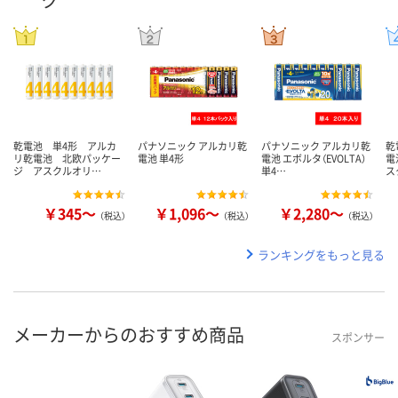
乾電池 単4形 アルカ
パナソニック アルカリ乾
パナソニック アルカリ乾
乾
リ乾電池 北欧パッケー
電池 単4形
電池 エボルタ（EVOLTA）
電
ジ アスクルオリ…
単4…
ス
￥345～
￥1,096～
￥2,280～
（税込）
（税込）
（税込）
ランキングをもっと見る
メーカーからのおすすめ商品
スポンサー