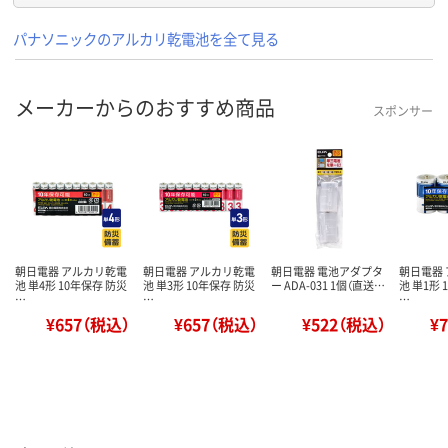
パナソニックのアルカリ乾電池を全て見る
メーカーからのおすすめ商品
スポンサー
朝日電器 アルカリ乾電
朝日電器 アルカリ乾電
朝日電器 電池アダプタ
朝日電器
池 単4形 10年保存 防災
池 単3形 10年保存 防災
ー ADA-031 1個（直送…
池 単1形 
…
…
…
¥657（税込）
¥657（税込）
¥522（税込）
¥