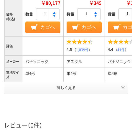
￥80,177
￥345
￥1
数量
数量
数量
価格
(税込)
カゴへ
カゴへ
カ
評価
4.5
4.4
（
1,039件
）
（
41件
）
パナソニック
アスクル
パナソニック
メーカー
電池サイ
単4形
単4形
単4形
ズ
アスクル
詳しく見る
商品環境
60
スコア
レビュー（0件）