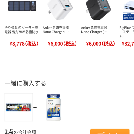
折り畳み式 ソーラー充
Anker 急速充電器
Anker 急速充電器
BigBlu
電器 出力28W 防塵防水
Nano Charger (…
Nano Charger (…
ーステー
I…
ム …
¥8,778（税込）
¥6,000（税込）
¥6,000（税込）
¥32,
一緒に購入する
2点
の合計金額