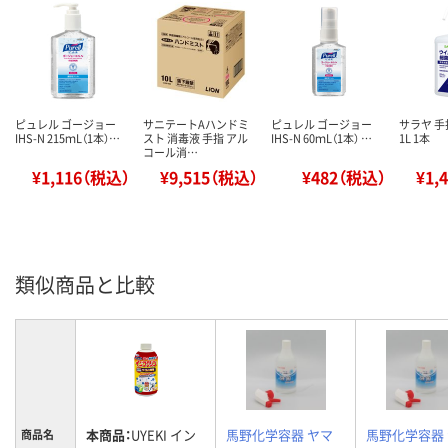
ピュレル ゴージョー
サニテートAハンドミ
ピュレル ゴージョー
サラヤ 手
IHS-N 215ｍL（1本）…
スト 消毒液 手指 アル
IHS-N 60ｍL（1本） …
1L 1本
コール消…
¥1,116（税込）
¥9,515（税込）
¥482（税込）
¥1,
類似商品と比較
本商品：
UYEKI イン
馬野化学容器 ヤマ
馬野化学容器
商品名