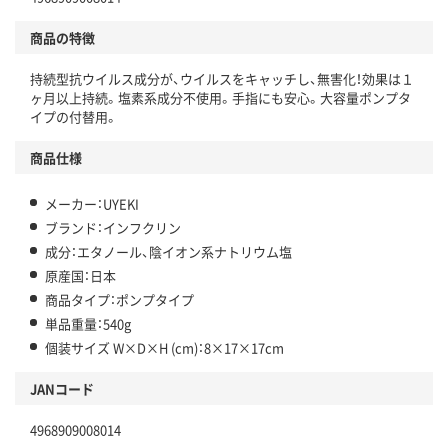
商品の特徴
持続型抗ウイルス成分が、ウイルスをキャッチし、無害化！効果は１
ヶ月以上持続。塩素系成分不使用。手指にも安心。大容量ポンプタ
イプの付替用。
商品仕様
メーカー：UYEKI
ブランド：インフクリン
成分：エタノール、陰イオン系ナトリウム塩
原産国：日本
商品タイプ：ポンプタイプ
単品重量：540g
個装サイズ W×D×H (cm)：8×17×17cm
JANコード
4968909008014