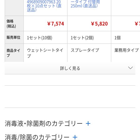
4968909007963 20
ータイプ 付替用
枚×10点セット（直
250ml（直送品）
送品）
価格
￥7,574
￥5,820
￥7
(税込)
1セット(10個)
1セット(2個)
1個
販売単位
ウェットシートタイ
スプレータイプ
業務用タイプ
商品タイ
プ
プ
お申込番
詳しく見る
WW45716
WW45710
KR48916
号
直送品
直送品
直送品
在庫
8月27日（木）まで
8月27日（木）まで
お届け日
数量
数量
お取り扱い終
消毒液・除菌剤のカテゴリー
した
カゴへ
カゴへ
消毒/除菌のカテゴリー