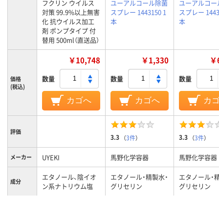
フクリン ウイルス
ユーアルコール除菌
ユーアルコー
対策 99.9%以上無害
スプレー 1443150 1
スプレー 14431
化 抗ウイルス加工
本
本
剤 ポンプタイプ 付
替用 500ml（直送品）
￥10,748
￥1,330
￥6
数量
数量
数量
価格
(税込)
カゴへ
カゴへ
カ
評価
3.3
3.3
（
3件
）
（
3件
）
UYEKI
馬野化学容器
馬野化学容器
メーカー
エタノール、陰イオ
エタノール・精製水・
エタノール・
成分
ン系ナトリウム塩
グリセリン
グリセリン