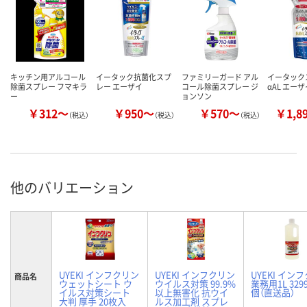
キッチン用アルコール
イータック抗菌化スプ
ファミリーガード アル
イータック
除菌スプレー フマキラ
レー エーザイ
コール除菌スプレー ジ
αAL エーザ
ー
ョンソン
￥312～
￥950～
￥570～
￥1,8
（税込）
（税込）
（税込）
他のバリエーション
UYEKI インフクリン
UYEKI インフクリン
UYEKI イン
商品名
ウェットシート ウ
ウイルス対策 99.9%
業務用1L 3299
イルス対策シート
以上無害化 抗ウイ
個（直送品）
大判 厚手 20枚入
ルス加工剤 スプレ