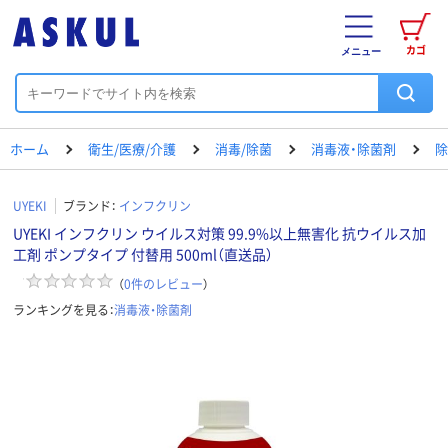
カゴ
メニュー
ホーム
衛生/医療/介護
消毒/除菌
消毒液・除菌剤
除
UYEKI
ブランド：
インフクリン
UYEKI インフクリン ウイルス対策 99.9%以上無害化 抗ウイルス加
工剤 ポンプタイプ 付替用 500ml（直送品）
（
0
件のレビュー
）
ランキングを見る：
消毒液・除菌剤