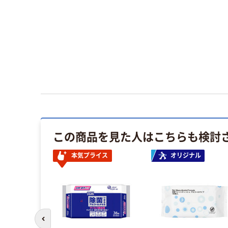
この商品を見た人はこちらも検討
イス
本気プライス
オリジナル
前のスライドへ