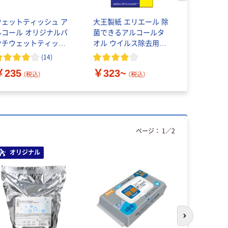
ウェットティッシュ ア
大王製紙 エリエール 除
コピー用紙
ルコール オリジナルパ
菌できるアルコールタ
ル マルチ
ウチウェットティッシ
オル ウイルス除去用ボ
ーパーホワ
ュ アルコール除菌 本体
ックス
(
14
)
個（100枚入）レック オ
￥235
￥323~
￥149~
リジナル
（税込）
（税込）
ページ：
1
／
2
オリジナル
次のスライド