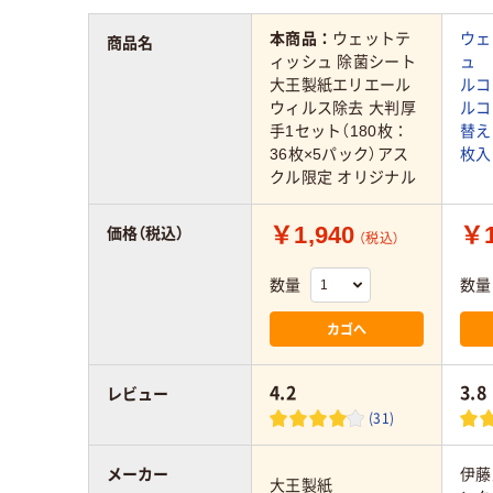
本商品：
ウェットテ
ウェ
商品名
ィッシュ 除菌シート
ュ 
大王製紙エリエール
ルコ
ウィルス除去 大判厚
ルコ
手1セット（180枚：
替え
36枚×5パック）アス
枚入
クル限定 オリジナル
￥1,940
￥1
価格（税込）
（税込）
数量
数量
カゴへ
4.2
3.8
レビュー
(31)
メーカー
伊藤
大王製紙