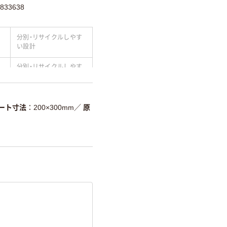
833638
分別・リサイクルしやす
い設計
分別・リサイクルしやす
い設計
温室効果ガスなどの
削減
ート寸法
200×300mm
／
原
詳細「
アスクル商品環境スコ