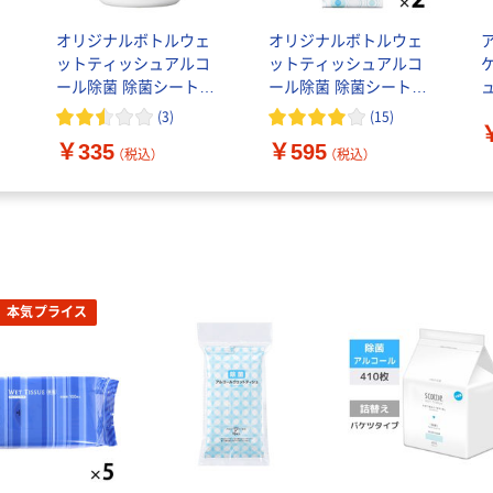
オリジナルボトルウェ
オリジナルボトルウェ
ットティッシュアルコ
ットティッシュアルコ
詰
ール除菌 除菌シート本
ール除菌 除菌シート詰
ジ
体1個（120枚入） オリジ
替 1セット（120枚入×2
(
3
)
(
15
)
ナル
個） オリジナル
￥335
￥595
（税込）
（税込）
本気プライス