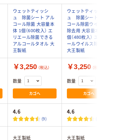
ウェットティッシ
ウェットティッシ
ウェット
ュ 除菌シート アル
ュ 除菌シート アル
ュ 除菌
コール除菌 大容量本
コール除菌ウイルス
コール除
1
体 1個（600枚入） エ
除去用 大容量本体 1
判 アロエ
リエール除菌できる
個（480枚入） エリエ
枚入 オ
アルコールタオル 大
ールウイルス除去用
ットタオ
王製紙
大王製紙
オリジナ
￥3,250
￥3,250
￥499
（税込）
（税込）
数量
数量
数量
カゴへ
カゴへ
4.6
4.6
4.5
(9)
(11)
大王製紙
大王製紙
アスクル