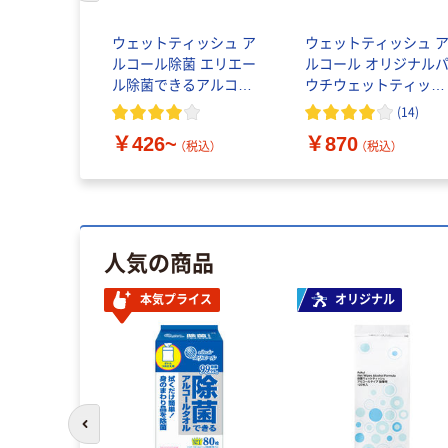
ィッシュ
ウェットティッシュ ア
ウェットティッシュ 
 テーブルウ
ルコール除菌 エリエー
ルコール オリジナル
アルコール
ル除菌できるアルコー
ウチウェットティッシ
ン
ルタオルウイルス除去
ュ アルコール除菌 本
(
14
)
用 大判
1セット（100枚入×4）
￥426~
￥870
ック オリジナル
税込）
（税込）
（税込）
人気の商品
本気プライス
オリジナル
前のスライドへ