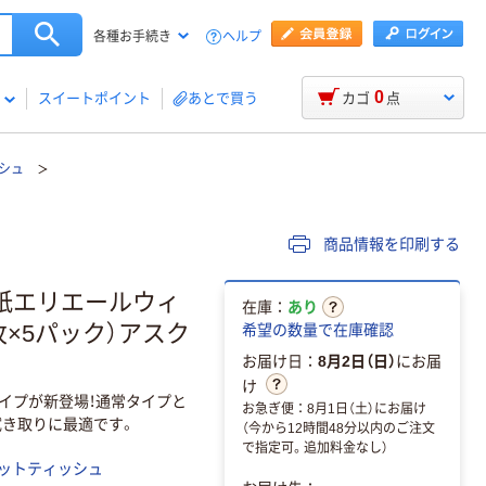
ヘルプ
各種お手続き
0
スイートポイント
あとで買う
カゴ
点
シュ
商品情報を印刷する
紙エリエールウィ
在庫：
あり
枚×5パック）アスク
希望の数量で在庫確認
お届け日：
8月2日（日）
にお届
け
タイプが新登場！通常タイプと
お急ぎ便：8月1日（土）にお届け
拭き取りに最適です。
（今から12時間48分以内のご注文
で指定可。追加料金なし）
ットティッシュ