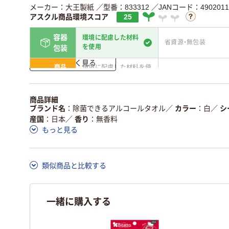
メーカー：大王製紙
／型番：833312
／JANコード：4902011
アスクル商品環境スコア
25
容器
環境に配慮した材料
省資源・無包装
を使用
包装
詳しく見る
商品
環境に配慮した材料を使
省資源・省エネ・節水
本体
用
独自の回収スキームがあ
アスクルで資源循環し
商品詳細
仕組
る
ている
ブランド名
除菌できるアルコールタオル
／
カラー
白
／
シ
産国
日本
／
香り
無香料
この商品の環境配慮ポイントです。詳しくはページ下部の商品
もっと見る
ア詳細／加点項目
」で確認できます。
類似商品と比較する
一緒に購入する