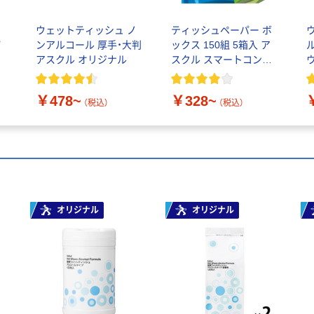
ア
ウェットティッシュ ノ
ティッシュペーパー ボ
パ
ンアルコール 厚手・大判
ックス 150組 5箱入 ア
アスクル オリジナル
スクル スマートコンパ
体
クト ビビッド PEFC認
レ
証
1
￥478~
￥328~
（税込）
（税込）
オリジナル
オリジナル