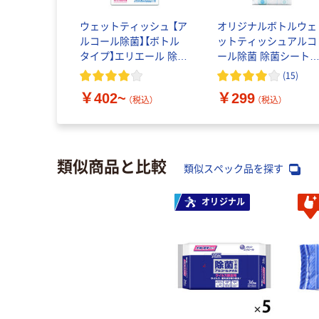
ウェットティッシュ 【ア
オリジナルボトルウェ
ルコール除菌】【ボトル
ットティッシュアルコ
タイプ】エリエール 除菌
ール除菌 除菌シート
できるアルコールタオ
替1個（120枚入） オリ
(
15
)
ル 大王製紙
ナル
￥402~
￥299
（税込）
（税込）
類似商品と比較
類似スペック品を探す
オリジナル