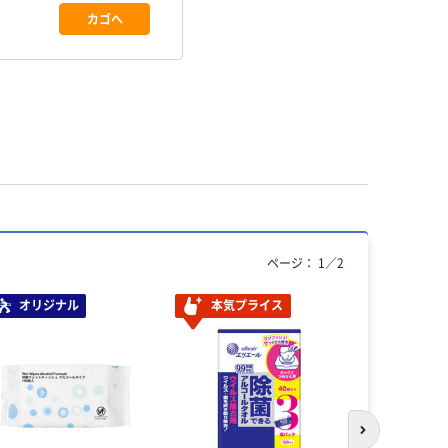
カゴへ
ページ：
1
／
2
オリジナル
本気プライス
オリジ
次のスライド