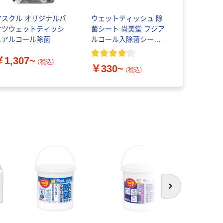
アスクル オリジナルバ
ウェットティッシュ 除
ウェット
ケツウェットティッシ
菌シート 尚美堂 フジア
除菌・アル
ュアルコール除菌
ルコール入除菌シート
プ 除菌シ
100枚入
量 410枚
￥1,307~
ィ 本体/
（税込）
￥330~
￥1,673
製紙クレシ
（税込）
本気
次へ