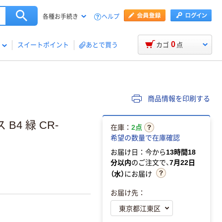
ヘルプ
各種お手続き
0
スイートポイント
あとで買う
カゴ
点
商品情報を印刷する
4 緑 CR-
在庫：
2点
希望の数量で在庫確認
お届け日：今から
13時間18
分以内
のご注文で、
7月22日
（水）
にお届け
お届け先：