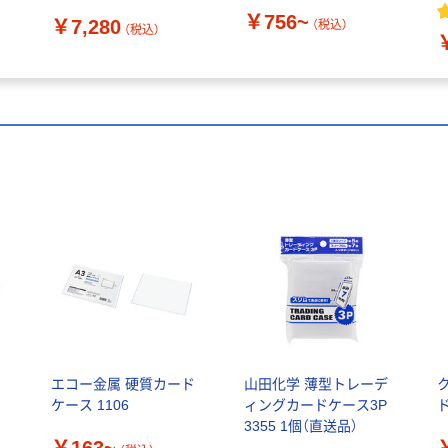
イブ 読込専用モデル
0
￥756~
￥7,280
DVSM-PTR8U3-BKA 1
（税込）
（税込）
台
ー
エコー金属 硬質カード
山田化学 薄型トレーデ
ケース 1106
ィングカードケース3P
ド
3355 1個（直送品）