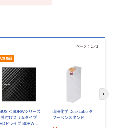
ページ：
1
／
2
人気商品
次のスライド
ASUS ＜SDRWシリーズ
山田化学 DeskLabo タ
LEDハンデ
＞外付けスリムタイプ
ワーペンスタンド
ーム機能付
VDドライブ SDRW-
IPX4 防