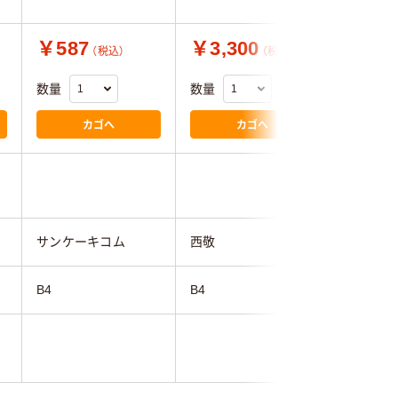
￥587
￥3,300
￥3,9
（税込）
（税込）
数量
数量
数量
カゴへ
カゴへ
サンケーキコム
西敬
ジョイン
B4
B4
B4