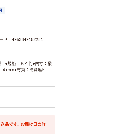
可
ード：4953349152281
様
●規格：Ｂ４判●内寸：縦
．４ｍｍ●材質：硬質塩ビ
送品です。お届け日の詳