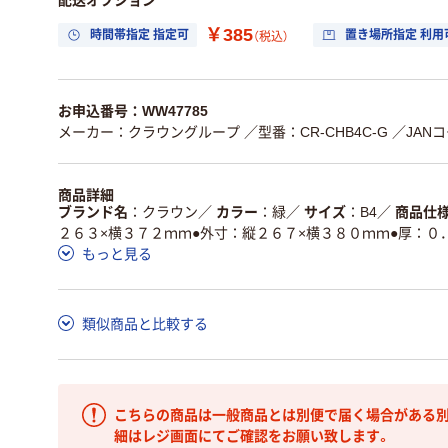
￥385
時間帯指定 指定可
置き場所指定 利用
（税込）
お申込番号：WW47785
メーカー：クラウングループ
／型番：CR-CHB4C-G
／JANコ
商品詳細
ブランド名
クラウン
／
カラー
緑
／
サイズ
B4
／
商品仕
２６３×横３７２ｍｍ●外寸：縦２６７×横３８０ｍｍ●厚：０
もっと見る
類似商品と比較する
こちらの商品は一般商品とは別便で届く場合がある別
細はレジ画面にてご確認をお願い致します。