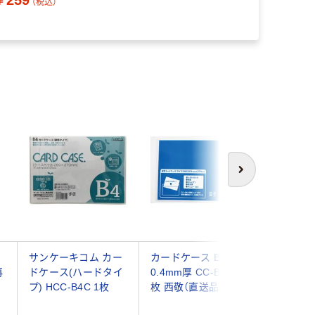
￥259
（税込）
次へ
サンケーキコム カー
カードケース B4
ジョイン
再
ドケース(ハードタイ
0.4mm厚 CC-B44 5
ードケース
プ) HCC-B4C 1枚
枚 西敬（直送品）
枚 D033
ク