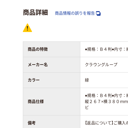
商品詳細
商品情報の誤りを報告
商品の特徴
●規格：Ｂ４判●内寸：
メーカー名
クラウングループ
カラー
緑
●規格：Ｂ４判●内寸：
商品仕様
縦２６７×横３８０ｍｍ
ビ
備考
【返品について】ご購入