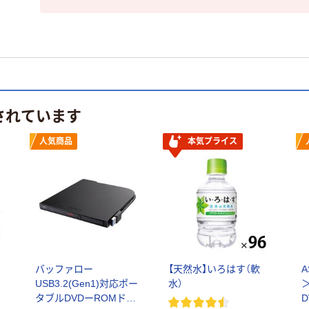
されています
人気商品
本気プライス
バッファロー
【天然水】いろはす（軟
USB3.2(Gen1)対応ポー
水）
タブルDVDーROMドラ
D