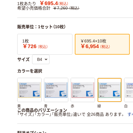
￥695.4
1枚あたり
（税込）
希望小売価格合計
￥7,260
（税込）
販売単位：1セット（10枚）
1枚
￥695.4×10枚
￥726
￥6,954
（税込）
（税込）
サイズ
カラーを選択
黄
青
赤
緑
白
この商品のバリエーション
「サイズ」「カラー」「販売単位」違いで 全26商品 あります。
す
配送オプション