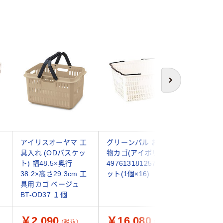
次へ
アイリスオーヤマ 工
グリーンパル お買い
ストア・
具入れ (ODバスケッ
物カゴ(アイボリー)
買い物カ
ト) 幅48.5×奥行
4976131812576 1セ
ル ショ
38.2×高さ29.3cm 工
ット(1個×16)
ケット S
具用カゴ ベージュ
ージュ 69
BT-OD37 １個
ット(10
￥2,090
￥16,080
￥9,9
（税込）
（税込）