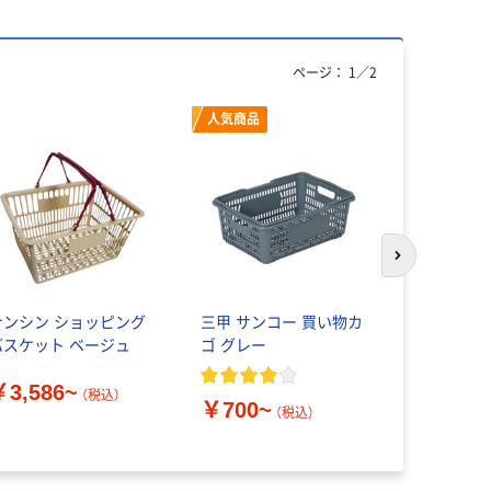
ページ：
1
／
2
人気商品
次のスライド
ナンシン ショッピング
三甲 サンコー 買い物カ
ベストコ Bo
バスケット ベージュ
ゴ グレー
ッシュバス
￥3,586~
￥780~
（税込）
￥700~
（税込）