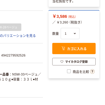
当社負担です。
￥3,586
（税込）
／ ￥3,260 （税抜き）
W-28ベージュ
数量
のバリエーションを見る
カゴに入れる
942279592526
マイカタログ登録
商品を比較
ー品番
NSW-33ベージュ
／
６１０ｇ●容量：３３ｌ●材