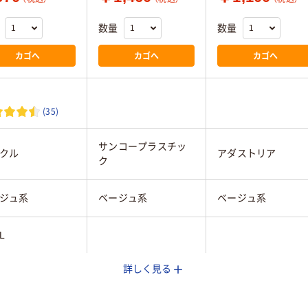
数量
数量
カゴへ
カゴへ
カゴへ
(35)
サンコープラスチッ
クル
アダストリア
ク
ジュ系
ベージュ系
ベージュ系
L
詳しく見る
プロピレン
ポリプロピレン
ポリプロピレン