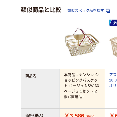
類似商品と比較
類似スペック品を探す
本商品：
ナンシン シ
アス
商品名
ョッピングバスケッ
28.
ト ベージュ NSW-33
オリ
ベージュ 1セット(2
個)（直送品）
￥3,586
￥6
価格（税込）
（税込）