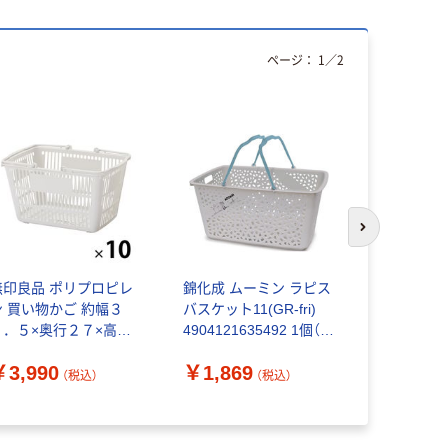
ページ：
1
／
2
次のスライド
無印良品 ポリプロピレ
錦化成 ムーミン ラピス
アダストリア 
ン 買い物かご 約幅３
バスケット11(GR-fri)
ラコレ】 
８．５×奥行２７×高さ
4904121635492 1個（直
スケット
２２ｃｍ 1セット（1個
送品）
￥3,990
￥1,869
￥1,100
10） 良品計画
（税込）
（税込）