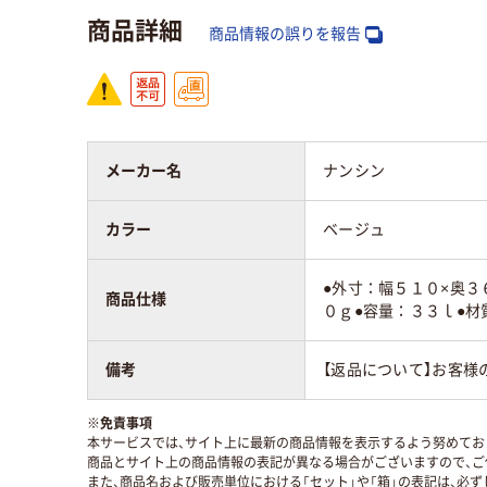
商品詳細
アスクル商品環境
商品情報の誤りを報告
95
スコア
メーカー名
ナンシン
カラー
ベージュ
●外寸：幅５１０×奥３
商品仕様
０ｇ●容量：３３ｌ●材
備考
【返品について】お客様
※
免責事項
本サービスでは、サイト上に最新の商品情報を表示するよう努めており
商品とサイト上の商品情報の表記が異なる場合がございますので、ご
また、商品名および販売単位における「セット」や「箱」の表記は、必