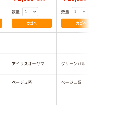
数量
数量
数量
カゴへ
カゴへ
アイリスオーヤマ
グリーンパル
ストア・
ベージュ系
ベージュ系
ベージュ
本体：ポリプロピレ
ポリプロピレン
樹脂
ン