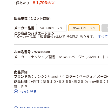
￥1,793
1個あたり
（税込）
販売単位：1セット(2個)
SWD-18ベージュ
NSW-33ベージュ
S
メーカー品番
この商品のバリエーション
「メーカー品番」「販売単位」違いで 全3商品 あります。
すべて
お申込番号：WW49685
メーカー：ナンシン
／型番：NSW-33ベージュ
／JANコード：4
商品詳細
ブランド名
ナンシン（nansin）
／
カラー
ベージュ
／
メーカ
商品仕様
●外寸：幅５１０×奥３６５×高２５０ｍｍ●重量：
質：ＰＰ
もっと見る