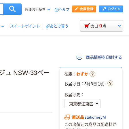
ヘルプ
各種お手続き
0
スイートポイント
あとで買う
カゴ
点
商品情報を印刷する
ュ NSW-33ベー
在庫：
わずか
お届け日：8月3日（月）
お届け先：
直送品
stationeryM
この出荷元の商品は配送料が