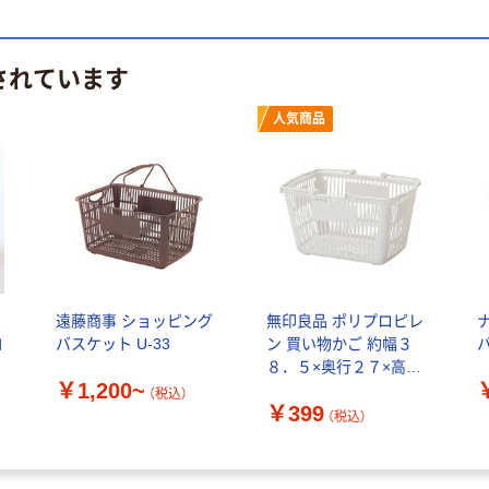
されています
人気商品
買
遠藤商事 ショッピング
無印良品 ポリプロピレ
コ
バスケット U-33
ン 買い物かご 約幅３
８．５×奥行２７×高さ
￥1,200~
２２ｃｍ 良品計画
（税込）
￥399
（税込）