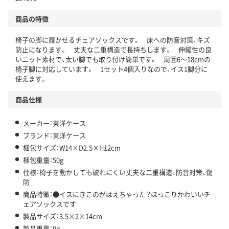
商品の特徴
椅子の脚に履かせるチェアソックスです。 床への防音対策、キズ
防止になります。 丈夫な二重構造で長持ちします。 伸縮性の良
いニット素材で、太い脚でも取り付け簡単です。 周囲6～18cmの
椅子脚に対応しています。 1セット4個入りなので、イス1脚分に
使えます。
商品仕様
メーカー：東洋ケース
ブランド：東洋ケース
梱包サイズ：W14×D2.5×H12cm
梱包重量：50g
仕様：椅子を動かしても破れにくい丈夫な二重構造、防音対策、傷
防
商品特徴：●イスにきこのがはえちゃった？ほっこりかわいいチ
ェアソックスです
製品サイズ：3.5×2×14cm
製品重量：9g