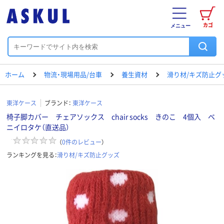
カゴ
メニュー
ホーム
物流・現場用品/台車
養生資材
滑り材/キズ防止グ
東洋ケース
ブランド：
東洋ケース
椅子脚カバー チェアソックス chair socks きのこ 4個入 ベ
ニイロタケ（直送品）
（
0
件のレビュー
）
ランキングを見る：
滑り材/キズ防止グッズ