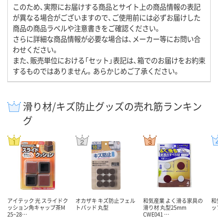
このため、実際にお届けする商品とサイト上の商品情報の表記
が異なる場合がございますので、ご使用前には必ずお届けした
商品の商品ラベルや注意書きをご確認ください。
さらに詳細な商品情報が必要な場合は、メーカー等にお問い合
わせください。
また、販売単位における「セット」表記は、箱でのお届けをお約束
するものではありません。あらかじめご了承ください。
滑り材/キズ防止グッズの売れ筋ランキン
グ
アイテック 光 スライドク
オカザキ キズ防止フェル
和気産業 よく滑る家具の
和
ッション角キャップ茶M
トパッド 丸型
滑り材 丸型25mm
ッ
25~28…
CWE041 …