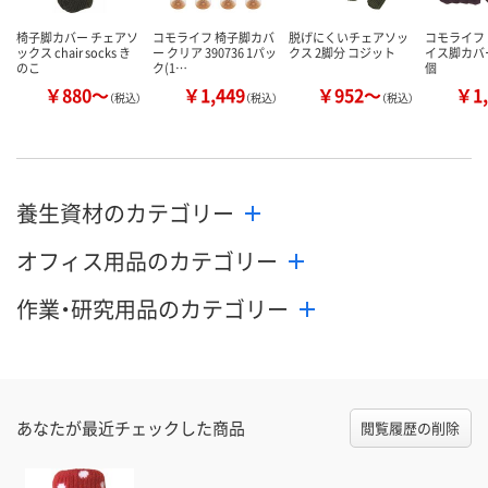
椅子脚カバー チェアソ
コモライフ 椅子脚カバ
脱げにくいチェアソッ
コモライフ
ックス chair socks き
ー クリア 390736 1パッ
クス 2脚分 コジット
イス脚カバー 
のこ
ク(1…
個
￥880～
￥1,449
￥952～
￥1,
（税込）
（税込）
（税込）
養生資材のカテゴリー
オフィス用品のカテゴリー
作業・研究用品のカテゴリー
あなたが最近チェックした商品
閲覧履歴の削除