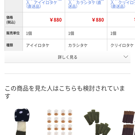
入 アイイロタケ
入 カラシタケ（直
入 クリイロ
（直送品）
送品）
（直送品）
価格
￥880
￥880
(税込)
1個
1個
1個
販売単位
アイイロタケ
カラシタケ
クリイロタケ
種類
お申込番
詳しく見る
WW84007
WW84011
WW84012
号
わずか
あり
わずか
在庫
8月14日（金）
8月14日（金）
8月14日（金）
お届け日
この商品を見た人はこちらも検討されていま
す
数量
数量
数量
カゴへ
カゴへ
カ