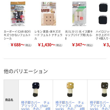
カーボーイ（CAR-BOY）
レモン 家具・床キズガ
光（ヒカリ） 光 イス脚キ
ハイロジッ
キズつかないフェルト
ード フェルト ナチュラ
ャップ（パイプ用）丸 G-
かさ上げパ
シール
ル
8
ク 4個入り 
￥688～
￥1,430～
￥347～
￥3,
（税込）
（税込）
（税込）
他のバリエーション
商品名
椅子脚カバー チェ
椅子脚カバー チェ
椅子脚カバー
アソックス chair
アソックス chair
アソックス ch
socks きのこ 4個
socks きのこ 4個
socks きの