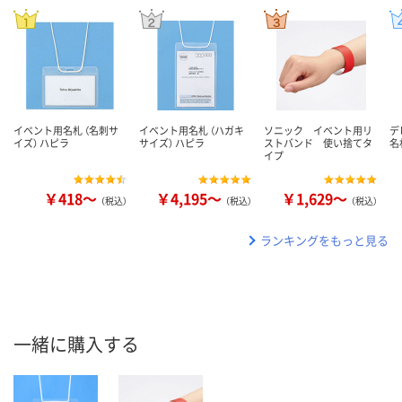
イベント用名札 （名刺サ
イベント用名札 （ハガキ
ソニック イベント用リ
デ
イズ） ハピラ
サイズ） ハピラ
ストバンド 使い捨てタ
名
イプ
￥418～
￥4,195～
￥1,629～
（税込）
（税込）
（税込）
ランキングをもっと見る
一緒に購入する