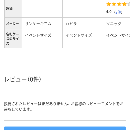
評価
4.0
（
2件
）
サンケーキコム
ハピラ
ソニック
メーカー
名札ケー
イベントサイズ
イベントサイズ
イベントサイ
スのサイ
ズ
クリア(透明・半透明)
レッド系
ホワイト系
カラーグ
ループ
系
0.3mm
0.25mm
厚さ
レビュー（0件）
投稿されたレビューはまだありません。お客様のレビューコメントをお
待ちしています。