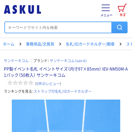
カゴ
メニュー
ホーム
事務用品/文房具
名札/IDカードホルダー/腕章
ス
サンケーキコム
ブランド：
サンケーキコム（san-k）
PP製イベント名札 イベントサイズ（内寸97×85mm） IEV-NM50M-A
1パック（50枚入） サンケーキコム
（
0
件のレビュー
）
ランキングを見る：
ストラップ付名札/IDカードホルダー