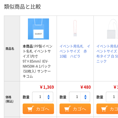
類似商品と比較
本商品：
PP製イベン
イベント用名札 イ
イベント用名
商品名
ト名札 イベントサ
ベントサイズ 赤
ベントサイズ
イズ（内寸
10組 ハピラ
布タイプ 白 5
97×85mm） IEV-
ニック
NM50M-A 1パック
（50枚入） サンケー
キコム
￥1,369
￥480
￥1
数量
数量
数量
価格
(税込)
カゴへ
カゴへ
カ