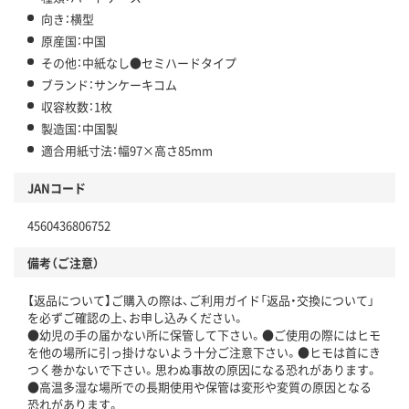
向き：横型
原産国：中国
その他：中紙なし●セミハードタイプ
ブランド：サンケーキコム
収容枚数：1枚
製造国：中国製
適合用紙寸法：幅97×高さ85mm
JANコード
4560436806752
備考（ご注意）
【返品について】ご購入の際は、ご利用ガイド「返品・交換について」
を必ずご確認の上、お申し込みください。
●幼児の手の届かない所に保管して下さい。●ご使用の際にはヒモ
を他の場所に引っ掛けないよう十分ご注意下さい。●ヒモは首にき
つく巻かないで下さい。思わぬ事故の原因になる恐れがあります。
●高温多湿な場所での長期使用や保管は変形や変質の原因となる
恐れがあります。