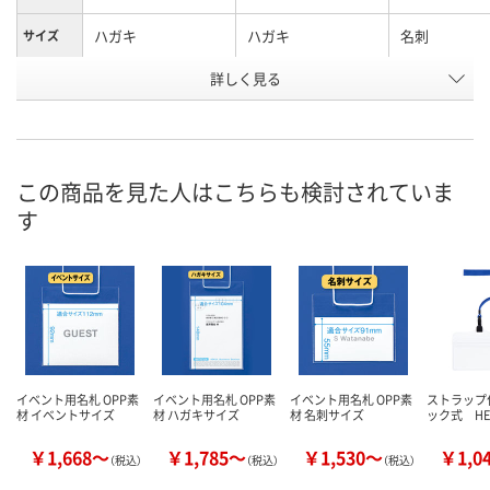
ハガキ
ハガキ
名刺
サイズ
お申込番
詳しく見る
HE76191
X019460
X019463
号
4点
あり
あり
在庫
8月7日（金）
8月7日（金）
8月7日（金）
お届け日
この商品を見た人はこちらも検討されていま
す
数量
数量
数量
カゴへ
カゴへ
カ
イベント用名札 OPP素
イベント用名札 OPP素
イベント用名札 OPP素
ストラップ
材 イベントサイズ
材 ハガキサイズ
材 名刺サイズ
ック式 HE
￥1,668～
￥1,785～
￥1,530～
￥1,0
（税込）
（税込）
（税込）