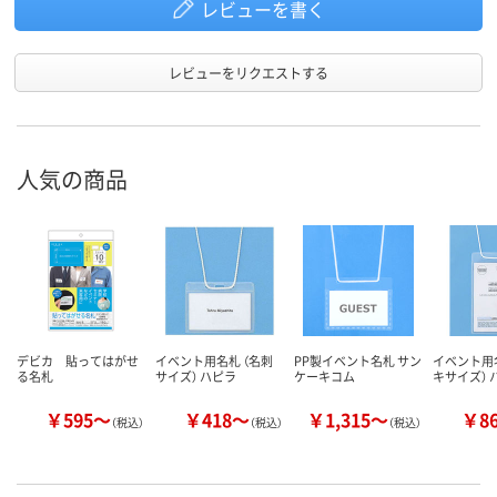
レビューを書く
レビューをリクエストする
人気の商品
デビカ 貼ってはがせ
イベント用名札 （名刺
PP製イベント名札 サン
イベント用名
る名札
サイズ） ハピラ
ケーキコム
キサイズ） 
￥595～
￥418～
￥1,315～
￥8
（税込）
（税込）
（税込）