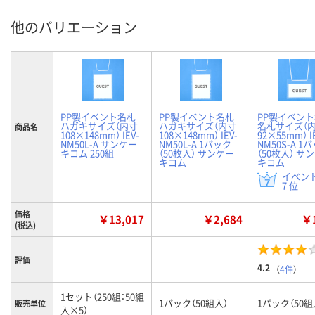
他のバリエーション
PP製イベント名札
PP製イベント名札
PP製イベン
ハガキサイズ（内寸
ハガキサイズ（内寸
名札サイズ（
商品名
108×148mm） IEV-
108×148mm） IEV-
92×55mm） I
NM50L-A サンケー
NM50L-A 1パック
NM50S-A 1
キコム 250組
（50枚入） サンケー
（50枚入） サ
キコム
キコム
イベン
7 位
価格
￥13,017
￥2,684
￥1
(税込)
評価
4.2
（
4件
）
1セット（250組：50組
1パック（50組入）
1パック（50組
販売単位
入×5）