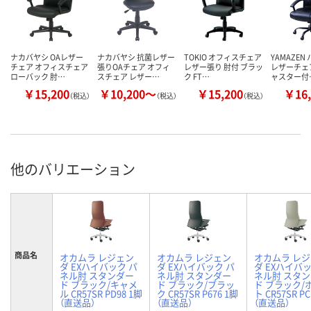
ナカバヤシ OAレザー
ナカバヤシ 抗菌レザー
TOKIO オフィスチェア
YAMAZEN
チェア オフィスチェア
張りOAチェア オフィ
レザー張り 肘付 ブラッ
レザーチェア
ローバック 肘…
スチェア レザー…
ク FT…
ャスター付
￥15,200
￥10,200～
￥15,200
￥16,
（税込）
（税込）
（税込）
他のバリエーション
商品名
オカムラ レジェン
オカムラ レジェン
オカムラ レ
ダ EXハイバック パ
ダ EXハイバック パ
ダ EXハイバッ
ネル肘 スタンダー
ネル肘 スタンダー
ネル肘 スタ
ド ブラック/キャメ
ド ブラック/ブラッ
ド ブラック/
ル CR57SR PD98 1脚
ク CR57SR P676 1脚
ト CR57SR PC
（直送品）
（直送品）
（直送品）