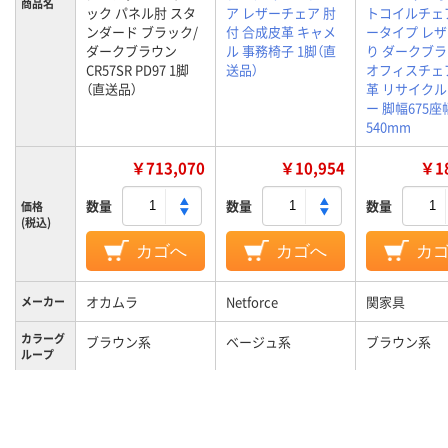
商品名
ック パネル肘 スタ
ア レザーチェア 肘
トコイルチェア
ンダード ブラック/
付 合成皮革 キャメ
ータイプ レ
ダークブラウン
ル 事務椅子 1脚（直
り ダークブ
CR57SR PD97 1脚
送品）
オフィスチェ
（直送品）
革 リサイク
ー 脚幅675座
540mm
￥713,070
￥10,954
￥18
数量
数量
数量
価格
(税込)
カゴへ
カゴへ
カ
オカムラ
Netforce
関家具
メーカー
カラーグ
ブラウン系
ベージュ系
ブラウン系
ループ
35kg
10kg
16.7kg
質量