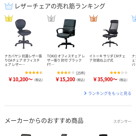
レザーチェアの売れ筋ランキング
ナカバヤシ 抗菌レザー張
TOKIO オフィスチェア レ
イトーキ サリダ CMチェ
ナ
りOAチェア オフィスチ
ザー張り 肘付 ブラック
ア 肘跳ね上げ式
ェ
ェア レザー…
FT…
バ
(
25件
)
￥10,200～
￥15,200
￥35,900～
（税込）
（税込）
（税込）
ランキングをもっと見る
メーカーからのおすすめ商品
スポンサー