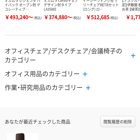
オカムラ レジェンダ ハ
オカムラ Cefiroチェア
イージーウィング社 サ
【アスクル
イバック オープン肘 デ
デザイン肘タイプ
リーチェアBETBセット
定】伊藤園
コレーティブ…
L435WE
(ロング) ロ…
お茶 【緑茶
￥493,240～
￥374,880～
￥512,685
￥1,7
（税込）
（税込）
（税込）
オフィスチェア/デスクチェア/会議椅子の
カテゴリー
オフィス用品のカテゴリー
作業・研究用品のカテゴリー
あなたが最近チェックした商品
閲覧履歴の削除