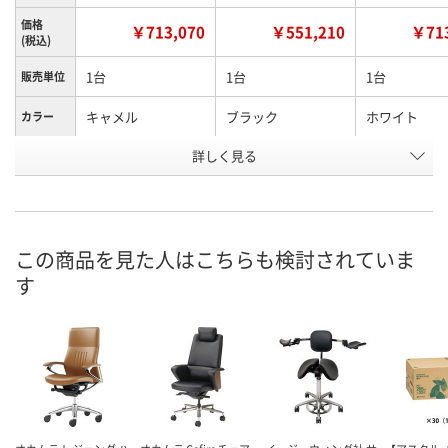
価格
￥713,070
￥551,210
￥713
(税込)
1台
1台
1台
販売単位
キャメル
ブラック
ホワイト
カラー
お申込番
詳しく見る
X106750
X106748
X106751
号
直送品
直送品
直送品
在庫
9月25日（金）まで
9月25日（金）
お届け日
この商品を見た人はこちらも検討されていま
す
数量
数量
お取り扱い終了しま
した
カゴへ
カ