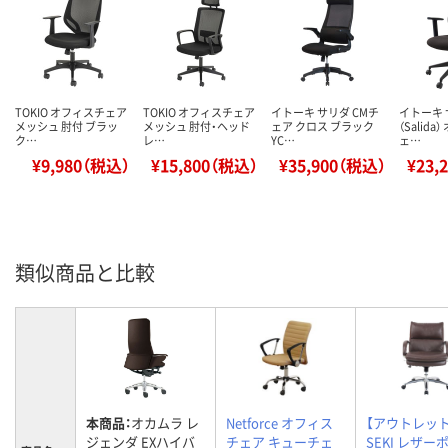
TOKIO オフィスチェア
TOKIO オフィスチェア
イトーキ サリダ CMチ
イトーキ
メッシュ 肘付 ブラッ
メッシュ 肘付・ヘッド
ェア クロス ブラック
（Salid
ク…
レ…
YC…
ェ…
¥9,980（税込）
¥15,800（税込）
¥35,900（税込）
¥23,
類似商品と比較
本商品：
オカムラ レ
Netforce オフィス
【アウトレット
ジェンダ EXハイバ
チェア キューチェ
SEKI レザー