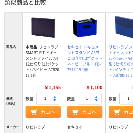
類似商品と比較
本商品：
リヒトラブ
セキセイ ドキュメ
リヒトラブ 
商品名
SMART FIT ドキュ
ントスタンド A5ヨ
ドキュメント
メントファイル A4
コ12仕切13ポケット
ル<soeru> A
12仕切り（13ポケッ
ネイビーブルー FB-
型 5仕切り(6
ト） ネイビー A7620-
3512-15 1冊
ト) インディ
11 1冊
ー A8700-11 
￥1,155
￥1,100
数量
数量
数量
価格
(税込)
カゴへ
カゴへ
カ
リヒトラブ
セキセイ
リヒトラブ
メーカー