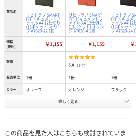
商品名
リヒトラブ SMART
リヒトラブ SMART
リヒトラブ SM
FIT ドキュメントフ
FIT ドキュメントフ
FIT ドキュ
ァイル A4 12仕切り
ァイル A4 12仕切り
ァイル A4 1
(13ポケット) オリー
(13ポケット) オレン
(13ポケット)
ブ A7620-22 1冊
ジ A7620-4 1冊
ク A7620-24 
価格
￥1,155
￥1,155
￥1
(税込)
評価
5.0
（
1件
）
1冊
1冊
1冊
販売単位
オリーブ
オレンジ
ブラック
カラー
お申込番
詳しく見る
X106915
X106917
X106912
号
あり
あり
2点
在庫
8月11日（火）
8月11日（火）
8月11日（火）
お届け日
この商品を見た人はこちらも検討されていま