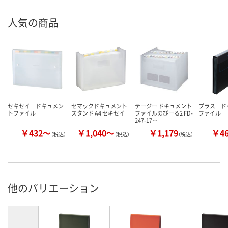
人気の商品
セキセイ ドキュメン
セマックドキュメント
テージー ドキュメント
プラス ド
トファイル
スタンド A4 セキセイ
ファイルのびーる2 FD-
ファイル
247-17…
￥432～
￥1,040～
￥1,179
￥4
（税込）
（税込）
（税込）
他のバリエーション