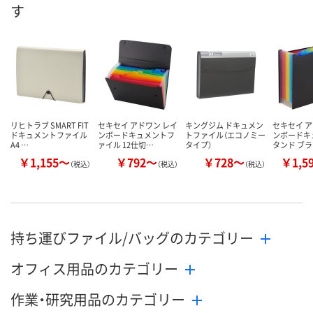
す
数量
数量
数量
カゴへ
カゴへ
カ
リヒトラブ SMART FIT
セキセイ アドワン レイ
キングジム ドキュメン
セキセイ ア
ドキュメントファイル
ンボードキュメントフ
トファイル（エコノミー
ンボードキ
A4 …
ァイル 12仕切…
タイプ）
タンド ブ
￥1,155～
￥792～
￥728～
￥1,5
（税込）
（税込）
（税込）
持ち運びファイル/バッグのカテゴリー
オフィス用品のカテゴリー
作業・研究用品のカテゴリー