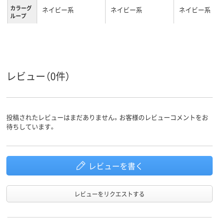
カラーグ
ネイビー系
ネイビー系
ネイビー系
ループ
Ａ４・12仕切り（13ポ
Ａ5
Ａ４
サイズ
ケット）
ヨコ
ヨコ
向き
レビュー（0件）
ポケット
13
13
数
ファイル
ジャバラ
ジャバラ
の形状
投稿されたレビューはまだありません。お客様のレビューコメントをお
待ちしています。
レビューを書く
レビューをリクエストする